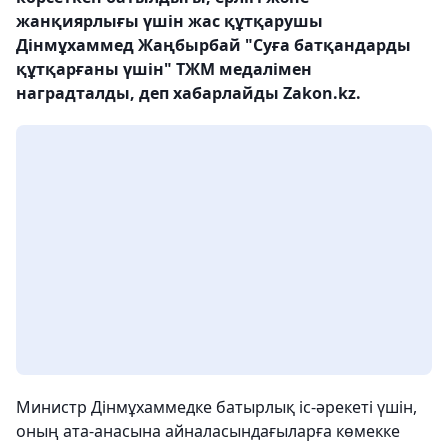
жанқиярлығы үшін жас құтқарушы
Дінмұхаммед Жаңбырбай "Суға батқандарды
құтқарғаны үшін" ТЖМ медалімен
наградталды, деп хабарлайды Zakon.kz.
Министр Дінмұхаммедке батырлық іс-әрекеті үшін,
оның ата-анасына айналасындағыларға көмекке