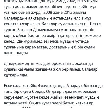
жағасында болған. Дінмұхаммед 2008, 2013 жылы
туған достарымен жексенбі күні түстен кейін мұз
үстінде ойнап жүрді. 2008 және 2013 жылғы
балалардың аяқтарының астындағы әлсіз мұз
кенеттен жарылып, балалар су астына кетті. Шетте
тұрған 8 жасар Дінмұхаммед су астына кеткенін
көріп, ойланбастан өз өмірін қатерге тігіп, көмекке
келеді. Дінмұхаммед өзі әлсіз мұздың үстінде
тұрғанына қарамастан, достарының бірін судан
алып шықты.
Дінмұхаммедтің жылдам әрекетінің арқасында
судағы қайғылы жағдайға жол берілмеді, балалар
құтқарылды.
Еске сала кетейік, 4 желтоқсанда Атырау облысында
тағы бір оқиға болды. Онда ер адам немересімен
серуендеп жүрген кезде Жайық өзеніндегі мұздың
астына кетті. Оқиға куәгерлері батып кеткен ер