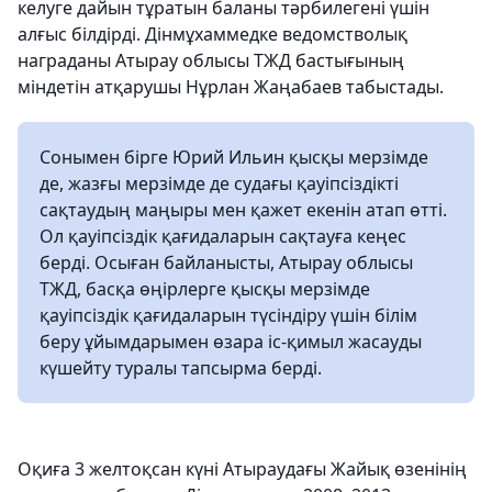
келуге дайын тұратын баланы тәрбилегені үшін
алғыс білдірді. Дінмұхаммедке ведомстволық
награданы Атырау облысы ТЖД бастығының
міндетін атқарушы Нұрлан Жаңабаев табыстады.
Сонымен бірге Юрий Ильин қысқы мерзімде
де, жазғы мерзімде де судағы қауіпсіздікті
сақтаудың маңыpы мен қажет екенін атап өтті.
Ол қауіпсіздік қағидаларын сақтауға кеңес
берді. Осыған байланысты, Атырау облысы
ТЖД, басқа өңірлерге қысқы мерзімде
қауіпсіздік қағидаларын түсіндіру үшін білім
беру ұйымдарымен өзара іс-қимыл жасауды
күшейту туралы тапсырма берді.
Оқиға 3 желтоқсан күні Атыраудағы Жайық өзенінің