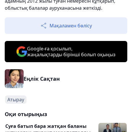
адамның 2012 жылы туған немересін құтқарып,
облыстық балалар ауруханасына жеткізді.
Мақаламен бөлісу
Google-ға қосылып,
жаңалықтарды бірінші болып оқыңыз
Еңлік Сақтан
Атырау
Оқи отырыңыз
Суға батып бара жатқан баланы