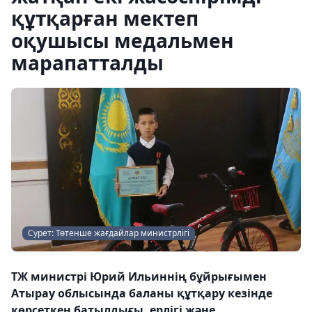
құтқарған мектеп
оқушысы медальмен
марапатталды
Сурет: Төтенше жағдайлар министрлігі
ТЖ министрі Юрий Ильиннің бұйрығымен
Атырау облысында баланы құтқару кезінде
көрсеткен батылдығы, ерлігі және