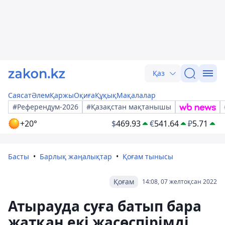
Қаз
Саясат
Әлем
Қаржы
Оқиға
Құқық
Мақалалар
#Референдум-2026
#Қазақстан мақтанышы
+20°
$
469.93
€
541.64
₽
5.71
Басты
Барлық жаңалықтар
Қоғам тынысы
Қоғам
14:08, 07 желтоқсан 2022
Атырауда суға батып бара
жатқан екі жасөспірімді