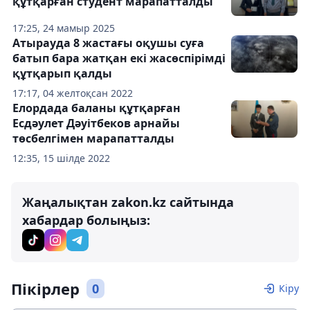
құтқарған студент марапатталды
17:25, 24 мамыр 2025
Атырауда 8 жастағы оқушы суға
батып бара жатқан екі жасөспірімді
құтқарып қалды
17:17, 04 желтоқсан 2022
Елордада баланы құтқарған
Есдәулет Дәуітбеков арнайы
төсбелгімен марапатталды
12:35, 15 шілде 2022
Жаңалықтан zakon.kz сайтында
хабардар болыңыз:
Пікірлер
0
Кіру