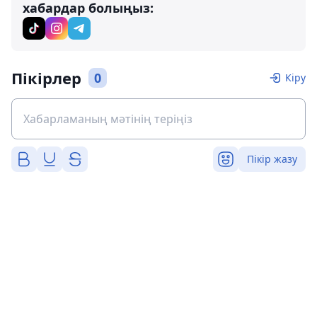
хабардар болыңыз:
Пікірлер
0
Кіру
Пікір жазу