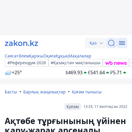
Қаз
Саясат
Әлем
Қаржы
Оқиға
Құқық
Мақалалар
#Референдум-2026
#Қазақстан мақтанышы
+25°
$
469.93
€
541.64
₽
5.71
Басты
Барлық жаңалықтар
Қоғам тынысы
Қоғам
13:33, 17 желтоқсан 2022
Ақтөбе тұрғынының үйінен
қару-жарақ арсеналы