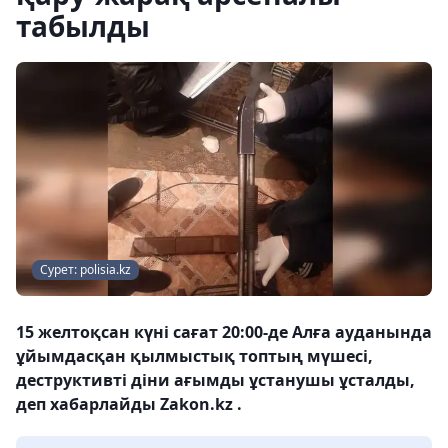
табылды
Сурет: polisia.kz
15 желтоқсан күні сағат 20:00-де Алға ауданында
ұйымдасқан қылмыстық топтың мүшесі,
деструктивті діни ағымды ұстанушы ұсталды,
деп хабарлайды Zakon.kz .