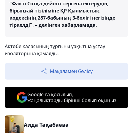
"Факті Сотқа дейінгі тергеп-тексерудің
бірыңғай тізіліміне ҚР Қылмыстық
кодексінің 287-бабының 3-бөлігі негізінде
тіркелді", – делінген хабарламада.
Ақтөбе қаласының тұрғыны уақытша ұстау
изоляторына қамалды.
Мақаламен бөлісу
Google-ға қосылып,
жаңалықтарды бірінші болып оқыңыз
Аида Тақабаева