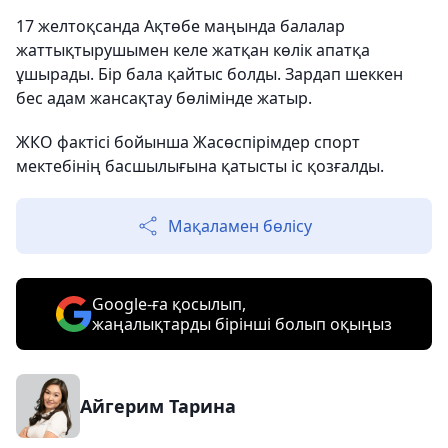
17 желтоқсанда Ақтөбе маңында балалар
жаттықтырушымен келе жатқан көлік апатқа
ұшырады. Бір бала қайтыс болды. Зардап шеккен
бес адам жансақтау бөлімінде жатыр.
ЖКО фактісі бойынша Жасөспірімдер спорт
мектебінің басшылығына қатысты іс қозғалды.
Мақаламен бөлісу
Google-ға қосылып,
жаңалықтарды бірінші болып оқыңыз
Айгерим Тарина