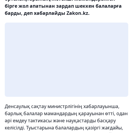
бірге жол апатынан зардап шеккен балаларға
барды, деп хабарлайды Zakon.kz.
Денсаулық сақтау министрлігінің хабарлауынша,
барлық балалар мамандардың қарауынан өтті, одан
әрі емдеу тактикасы және науқастарды басқару
келісілді. Туыстарына балалардың қазіргі жағдайы,