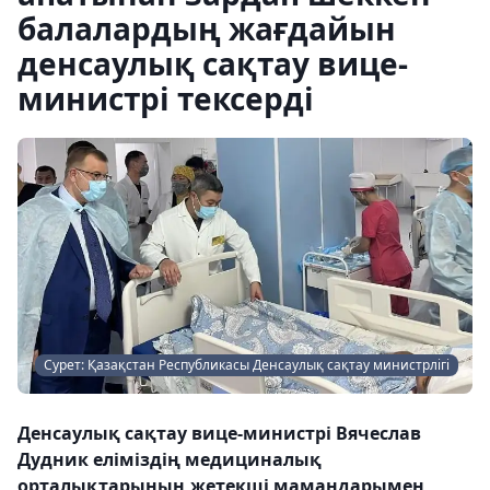
балалардың жағдайын
денсаулық сақтау вице-
министрі тексерді
Сурет: Қазақстан Республикасы Денсаулық сақтау министрлігі
Денсаулық сақтау вице-министрі Вячеслав
Дудник еліміздің медициналық
орталықтарының жетекші мамандарымен