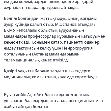
ем-дом көлемі, зардап шеккендерге әрі қарай
жүргізілетін шаралар туралы айтылды.
Белгілі болғандай, жаттықтырушының жағдайы
ауыр күйінде қалып отыр, М.Оспанов атындағы
БҚМУ көпсалалы облыстық аурухананың
мамандары профессорлар құрамының қатысуымен
кеңес өткізді. Сонымен қатар, пациентті одан әрі
емдеу тактикасын келісу үшін Нейрохирургия
орталығының (Астана) мамандарымен
телемедициналық кеңес өткізілді.
Қазіргі уақытта барлық зардап шеккендерге
медициналық көмек толық көлемде көрсетілуде.
Бұған дейін Ақтөбе облысында жол апатына
ұшыраған балалардың ата-аналары оқиғаның мән-
жайын айтқан болатын