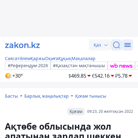
Қаз
Саясат
Әлем
Қаржы
Оқиға
Құқық
Мақалалар
#Референдум-2026
#Қазақстан мақтанышы
+30°
$
469.85
€
542.16
₽
5.78
Басты
Барлық жаңалықтар
Қоғам тынысы
Қоғам
09:23, 20 желтоқсан 2022
Ақтөбе облысында жол
апатынан зардап шеккен