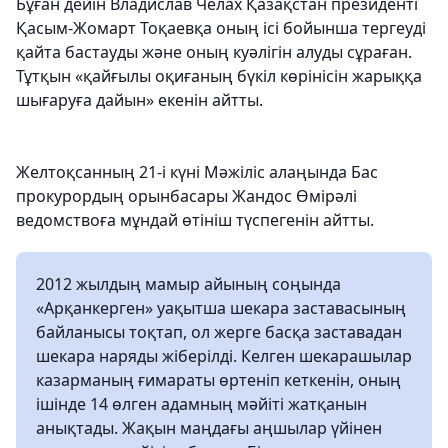
Бұған дейін Владислав Челах Қазақстан президенті
Қасым-Жомарт Тоқаевқа оның ісі бойынша тергеуді
қайта бастауды және оның куәлігін алуды сұраған.
Тұтқын «қайғылы оқиғаның бүкіл көрінісін жарыққа
шығаруға дайын» ​​екенін айтты.
Желтоқсанның 21-і күні Мәжіліс алаңында Бас
прокурордың орынбасары Жандос Өмірәлі
ведомствоға мұндай өтініш түспегенін айтты.
2012 жылдың мамыр айының соңында
«Арқанкерген» уақытша шекара заставасының
байланысы тоқтап, ол жерге басқа заставадан
шекара наряды жіберілді. Келген шекарашылар
казарманың ғимараты өртеніп кеткенін, оның
ішінде 14 өлген адамның мәйіті жатқанын
анықтады. Жақын маңдағы аңшылар үйінен