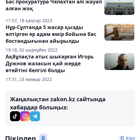
Бас прокуратура Челахтан әлі жауап
алған жоқ
11:57, 18 қаңтар 2023
Нұр-Сұлтанда 5 жасар қызды
өлтірген ер адам өмір бойына бас
бостандығынан айырылды
19:18, 02 қыркүйек 2022
Ақбұлақта атыс шығарған Игорь
Дужнов жазасын қай жерде
өтейтіні белгілі болды
17:31, 23 мамыр 2022
Жаңалықтан zakon.kz сайтында
хабардар болыңыз:
Пікірлер
0
Кіру