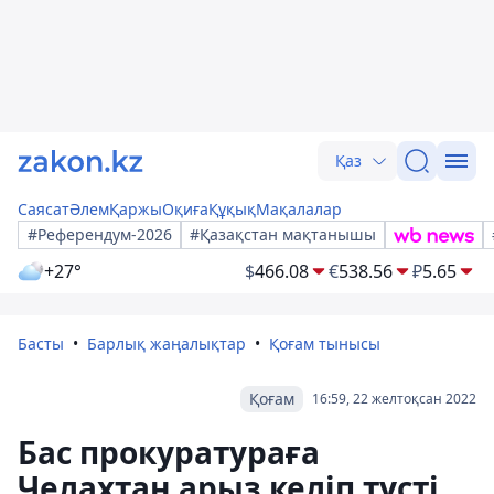
Қаз
Саясат
Әлем
Қаржы
Оқиға
Құқық
Мақалалар
#Референдум-2026
#Қазақстан мақтанышы
+27°
$
466.08
€
538.56
₽
5.65
Басты
Барлық жаңалықтар
Қоғам тынысы
Қоғам
16:59, 22 желтоқсан 2022
Бас прокуратураға
Челахтан арыз келіп түсті