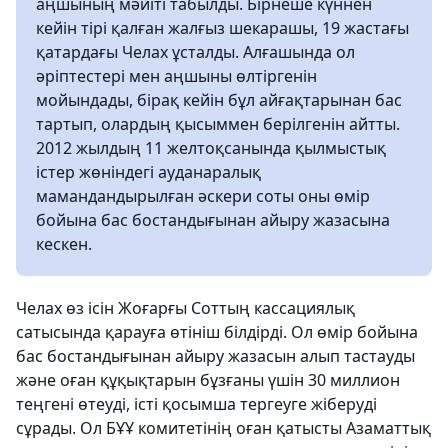
аңшының мәйіті табылды. Бірнеше күннен
кейін тірі қалған жалғыз шекарашы, 19 жастағы
қатардағы Челах ұсталды. Алғашында ол
әріптестері мен аңшыны өлтіргенін
мойындады, бірақ кейін бұл айғақтарынан бас
тартып, олардың қысыммен берілгенін айтты.
2012 жылдың 11 желтоқсанында қылмыстық
істер жөніндегі ауданаралық
мамандандырылған әскери соты оны өмір
бойына бас бостандығынан айыру жазасына
кескен.
Челах өз ісін Жоғарғы Соттың кассациялық
сатысында қарауға өтініш білдірді. Ол өмір бойына
бас бостандығынан айыру жазасын алып тастауды
және оған құқықтарын бұзғаны үшін 30 миллион
теңгені өтеуді, істі қосымша тергеуге жіберуді
сұрады. Ол БҰҰ комитетінің оған қатысты Азаматтық