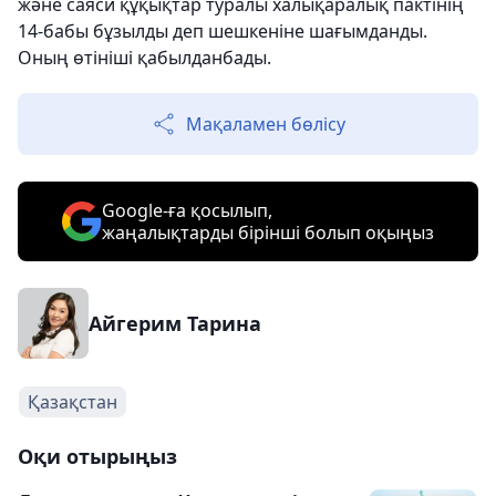
және саяси құқықтар туралы халықаралық пактінің
14-бабы бұзылды деп шешкеніне шағымданды.
Оның өтініші қабылданбады.
Мақаламен бөлісу
Google-ға қосылып,
жаңалықтарды бірінші болып оқыңыз
Айгерим Тарина
Қазақстан
Оқи отырыңыз