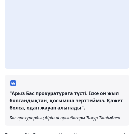
"Арыз Бас прокуратураға түсті. Іске он жыл
болғандықтан, қосымша зерттейміз. Қажет
болса, одан жауап алынады".
Бас прокурордың бірінші орынбасары Тимур Тәшімбаев