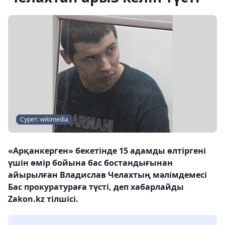
Сурет: wikimedia
«Арқанкерген» бекетінде 15 адамды өлтіргені
үшін өмір бойына бас бостандығынан
айырылған Владислав Челахтың мәлімдемесі
Бас прокуратураға түсті, деп хабарлайды
Zakon.kz тілшісі.