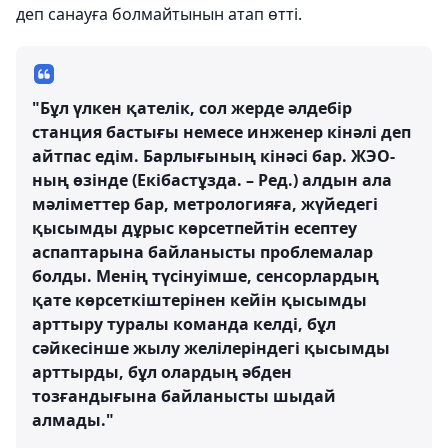
деп санауға болмайтынын атап өтті.
"Бұл үлкен қателік, сол жерде әлдебір
станция бастығы немесе инженер кінәлі деп
айтпас едім. Барлығының кінәсі бар. ЖЭО-
ның өзінде (Екібастұзда. – Ред.) алдын ала
мәліметтер бар, метрологияға, жүйедегі
қысымды дұрыс көрсетпейтін есептеу
аспаптарына байланысты проблемалар
болды. Менің түсінуімше, сенсорлардың
қате көрсеткіштерінен кейін қысымды
арттыру туралы команда келді, бұл
сәйкесінше жылу желілеріндегі қысымды
арттырды, бұл олардың әбден
тозғандығына байланысты шыдай
алмады."