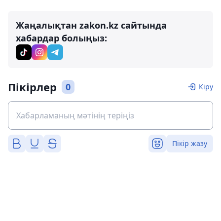
Жаңалықтан zakon.kz сайтында
хабардар болыңыз:
Пікірлер
0
Кіру
Пікір жазу