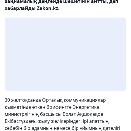
заңнамалық деңгейде шешетінін айтты, деп
хабарлайды Zakon.kz.
30 желтоқсанда Орталық коммуникациялар
қызметінде өткен брифингте Энергетика
министрлігінің басшысы Болат Ақшолақов
Екібастұздағы жылу желілеріндегі ірі апаттың
себебін бір адамның немесе бір ұйымның қателігі