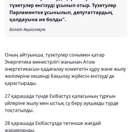
түзетулер енгізуді ұсынып отыр. Түзетулер
Парламентке ұсынылып, депутаттардың
қолдауына ие болды".
Болат Ақшолақов
Оның айтуынша, түзетулер сонымен қатар
Энергетика министрлігі жанынан Атом
энергетикасын қадағалау комитетін құру және жылу
желілеріне кешенді бақылау жүйесін енгізуді де
қарастырады.
27 қарашада түнде Екібастұз қаласының тұрғын
үйлеріне жылу мен ыстық су беру ауқымды түрде
тоқтатылды.
28 қарашада Екібастұзда төтенше жағдай
жарияланды.