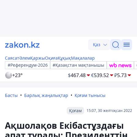
Қаз
Саясат
Әлем
Қаржы
Оқиға
Құқық
Мақалалар
#Референдум-2026
#Қазақстан мақтанышы
+23°
$
467.48
€
539.52
₽
5.73
Басты
Барлық жаңалықтар
Қоғам тынысы
Қоғам
15:07, 30 желтоқсан 2022
Ақшолақов Екібастұздағы
апат туралы: Президенттің