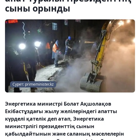
сыны орынды
Сурет: primeminister.kz
Энергетика министрі Болат Ақшолақов
Екібастұздағы жылу желілеріндегі апатты
күрделі қателік деп атап, Энергетика
министрлігі президенттің сынын
қабылдайтынын және саланың мәселелерін