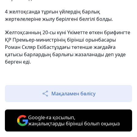
4 желтоқсанда тұрғын үйлердің барлық
жертөлелеріне жылу берілгені белгілі болды.
Желтоқсанның 20-сы күні Үкіметте өткен брифингте
ҚР Премьер-министрінің бірінші орынбасары
Роман Скляр Екібастұздағы төтенше жағдайға
қатысы барлардың барлығы жазаланады деп уәде
берген еді.
Мақаламен бөлісу
Google-ға қосылып,
жаңалықтарды бірінші болып оқыңыз