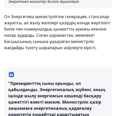
Энергетика министрі Болат Ақшолақов
Ол Энергетика министрлігіне генерация, стансалар
жауапты, ал жылу желілері қазірдің өзінде жергілікті
билік пен коммуналдық қызметтің аумағы екеніне
назар аударды. Соған қарамастан, мемлекет
басшысының сынына ұшыраған министрлік
жағдайды түзету шараларын әзірлеуге кірісті.
"Президенттің сыны орынды, ол
қабылданды. Энергетикалық жүйені, оның
ішінде жылу энергиясын кешенді басқару
қажеттігі өзекті мәселе. Министрлік қазір
заңнамаға энергетикалық қадағалау
комитетін күшейтуді қарастыратын