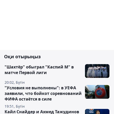
Оқи отырыңыз
"Шахтёр" обыграл "Каспий М" в
матче Первой лиги
20:02, Бүгін
"Условия не выполнены": в УЕФА
заявили, что бойкот соревнований
ФИФА остаётся в силе
19:51, Бүгін
Кайл Снайдер и Ахмед Тажудинов