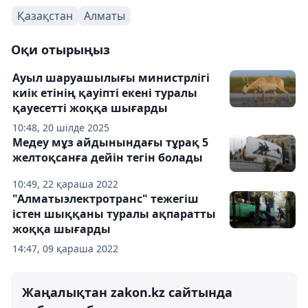
Қазақстан
Алматы
Оқи отырыңыз
Ауыл шаруашылығы министрлігі
киік етінің қауіпті екені туралы
қауесетті жоққа шығарды
10:48, 20 шілде 2025
Медеу мұз айдынындағы тұрақ 5
желтоқсанға дейін тегін болады
10:49, 22 қараша 2022
"Алматыэлектротранс" тежегіш
істен шыққаны туралы ақпаратты
жоққа шығарды
14:47, 09 қараша 2022
Жаңалықтан zakon.kz сайтында