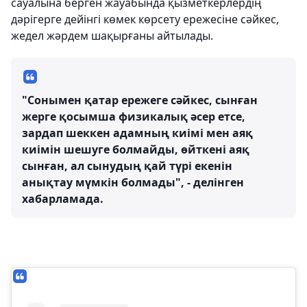
сауалына берген жауабында қызметкерлердің
дәрігерге дейінгі көмек көрсету ережесіне сәйкес,
жедел жәрдем шақырғаны айтылады.
"Сонымен қатар ережеге сәйкес, сынған
жерге қосымша физикалық әсер етсе,
зардап шеккен адамның киімі мен аяқ
киімін шешуге болмайды, өйткені аяқ
сынған, ал сынудың қай түрі екенін
анықтау мүмкін болмады", - делінген
хабарламада.