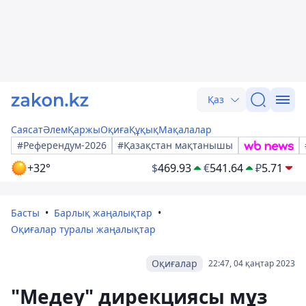
Қаз
Саясат
Әлем
Қаржы
Оқиға
Құқық
Мақалалар
#Референдум-2026
#Қазақстан мақтанышы
+32°
$
469.93
€
541.64
₽
5.71
Басты
Барлық жаңалықтар
Оқиғалар туралы жаңалықтар
Оқиғалар
22:47, 04 қаңтар 2023
"Медеу" дирекциясы мұз