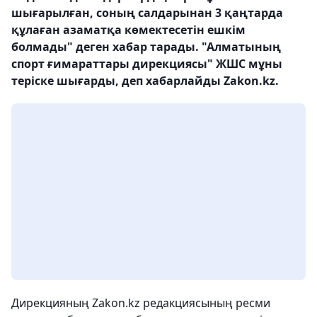
шығарылған, соның салдарынан 3 қаңтарда
құлаған азаматқа көмектесетін ешкім
болмады" деген хабар тарады. "Алматының
спорт ғимараттары дирекциясы" ЖШС мұны
теріске шығарды, деп хабарлайды Zakon.kz.
Дирекцияның Zakon.kz редакциясының ресми