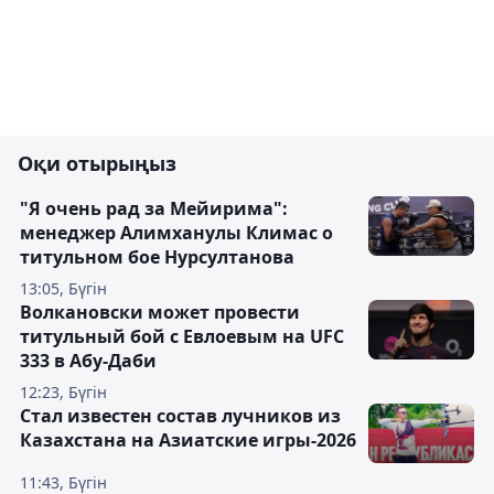
Оқи отырыңыз
"Я очень рад за Мейирима":
менеджер Алимханулы Климас о
титульном бое Нурсултанова
13:05, Бүгін
Волкановски может провести
титульный бой с Евлоевым на UFC
333 в Абу-Даби
12:23, Бүгін
Стал известен состав лучников из
Казахстана на Азиатские игры-2026
11:43, Бүгін