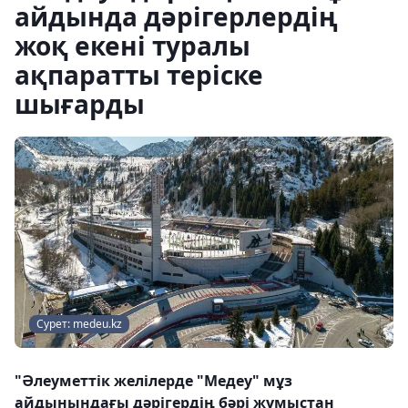
айдында дәрігерлердің
жоқ екені туралы
ақпаратты теріске
шығарды
Сурет: medeu.kz
"Әлеуметтік желілерде "Медеу" мұз
айдынындағы дәрігердің бәрі жұмыстан