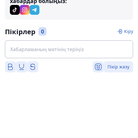
хабардар болыңыз:
Пікірлер
0
Кіру
Пікір жазу