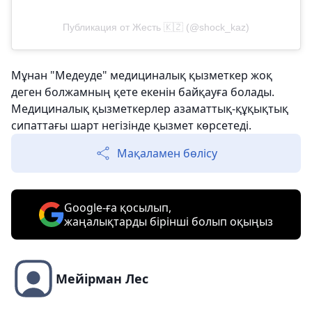
Публикация от Жесть 🇰🇿 (@shock_kaz)
Мұнан "Медеуде" медициналық қызметкер жоқ
деген болжамның қете екенін байқауға болады.
Медициналық қызметкерлер азаматтық-құқықтық
сипаттағы шарт негізінде қызмет көрсетеді.
Мақаламен бөлісу
Google-ға қосылып,
жаңалықтарды бірінші болып оқыңыз
Мейірман Лес