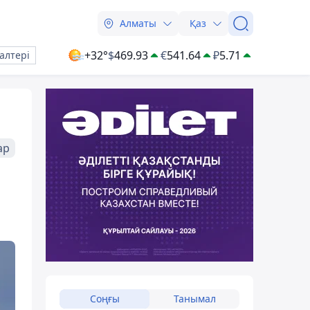
Алматы
Қаз
+32°
$
469.93
€
541.64
₽
5.71
алтері
ар
Соңғы
Танымал