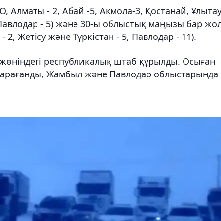
, Алматы - 2, Абай -5, Ақмола-3, Қостанай, Ұлытау
, Павлодар - 5) және 30-ы облыстық маңызы бар жо
- 2, Жетісу және Түркістан - 5, Павлодар - 11).
жөніндегі республикалық штаб құрылды. Осыған
, Қарағанды, Жамбыл және Павлодар облыстарында