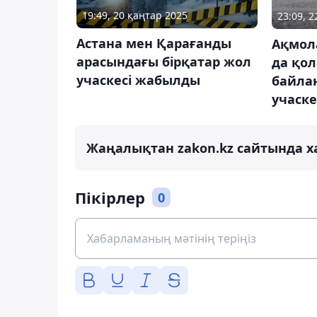
19:49, 20 қаңтар 2025
23:09, 2
Астана мен Қарағанды
Ақмол
арасындағы бірқатар жол
да қо
учаскесі жабылды
байла
учаск
Жаңалықтан zakon.kz сайтында х
Пікірлер
0