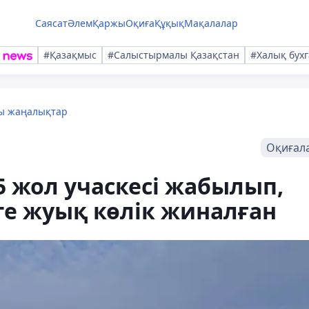
Саясат
Әлем
Қаржы
Оқиға
Құқық
Мақалалар
#Қазақмыс
#Салыстырмалы Қазақстан
#Халық бухг
лы жаңалықтар
Оқиғал
5 жол учаскесі жабылып,
-ге жуық көлік жиналған