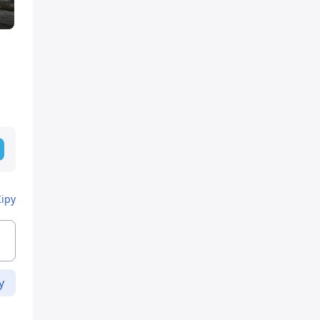
Кіру
у