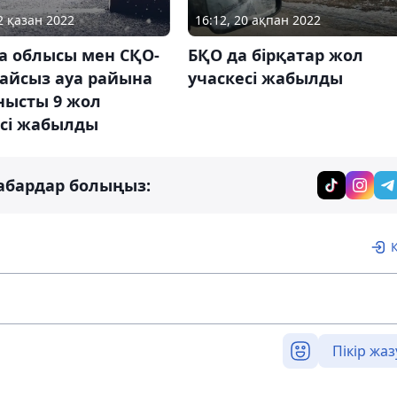
2 қазан 2022
16:12, 20 ақпан 2022
а облысы мен СҚО-
БҚО да бірқатар жол
лайсыз ауа райына
учаскесі жабылды
нысты 9 жол
есі жабылды
абардар болыңыз:
Пікір жаз