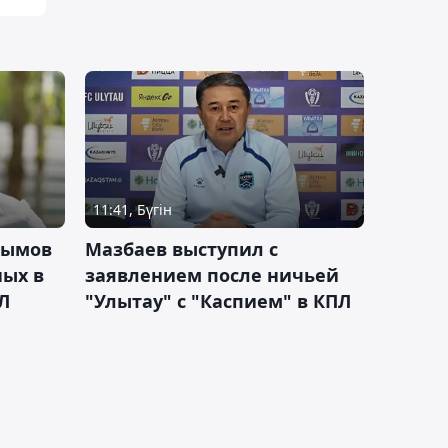
11:41, Бүгін
тымов
Мазбаев выступил с
ных в
заявлением после ничьей
Л
"Улытау" с "Каспием" в КПЛ