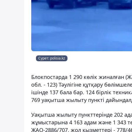
Сурет: polisia.kz
Блокпостарда 1 290 көлік жиналған (Жа
обл. - 123) Тәулігіне құтқару бөлімш
ішінде 137 бала бар. 124 бірлік техн
769 уақытша жылыту пункті дайындалд
Уақытша жылыту пункттерінде 202 ада
жұмыстарына 4 163 адам және 1 343 т
ЖАО-2886/707, жол қызметтері - 778/46