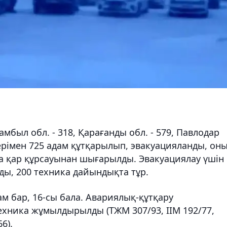
мбыл обл. - 318, Қарағанды обл. - 579, Павлодар
елерімен 725 адам құтқарылып, эвакуацияланды, он
ика қар құрсауынан шығарылды. Эвакуациялау үшін
ы, 200 техника дайындықта тұр.
м бар, 16-сы бала. Авариялық-құтқару
ехника жұмылдырылды (ТЖМ 307/93, ІІМ 192/77,
6).