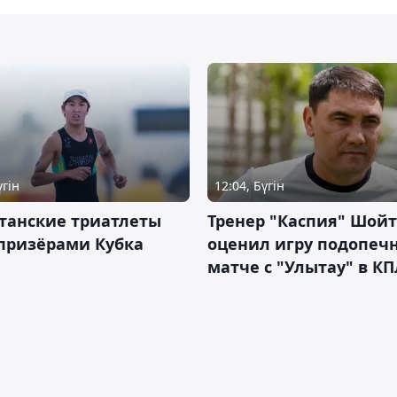
үгін
12:04, Бүгін
танские триатлеты
Тренер "Каспия" Шой
призёрами Кубка
оценил игру подопеч
матче с "Улытау" в КП