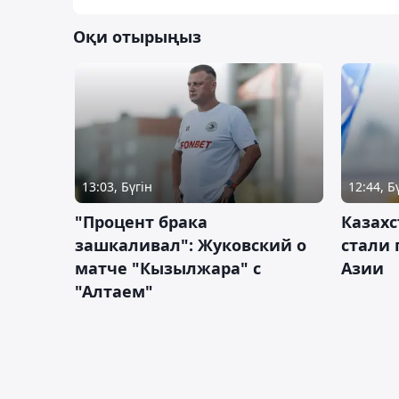
Оқи отырыңыз
13:03, Бүгін
12:44, Б
"Процент брака
Казахс
зашкаливал": Жуковский о
стали 
матче "Кызылжара" с
Азии
"Алтаем"