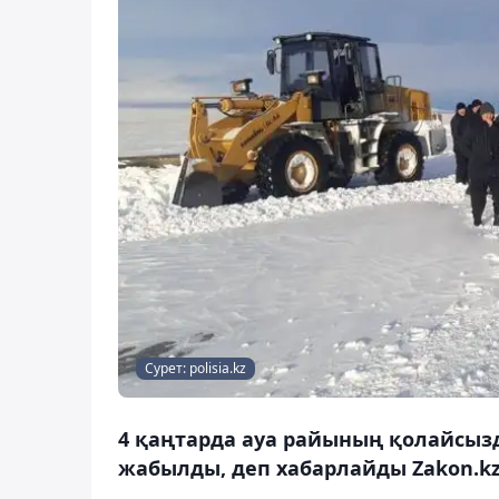
Сурет: polisia.kz
4 қаңтарда ауа райының қолайсыз
жабылды, деп хабарлайды Zakon.kz