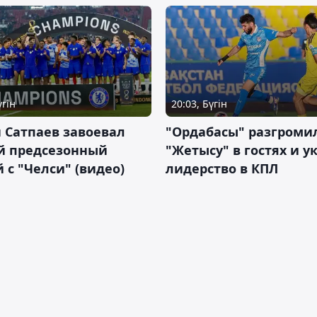
үгін
20:03, Бүгін
 Сатпаев завоевал
"Ордабасы" разгроми
й предсезонный
"Жетысу" в гостях и у
 с "Челси" (видео)
лидерство в КПЛ