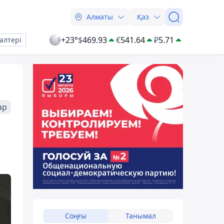
Алматы
Қаз
+23°
$
469.93
€
541.64
₽
5.71
алтері
ар
Соңғы
Танымал