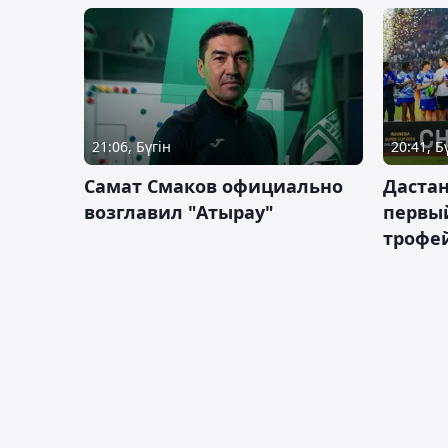
21:06, Бүгін
20:41, Б
Самат Смаков официально
Дастан
возглавил "Атырау"
первы
трофей