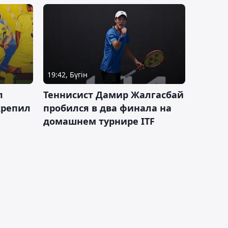
19:42, Бүгін
л
Теннисист Дамир Жалгасбай
крепил
пробился в два финала на
домашнем турнире ITF