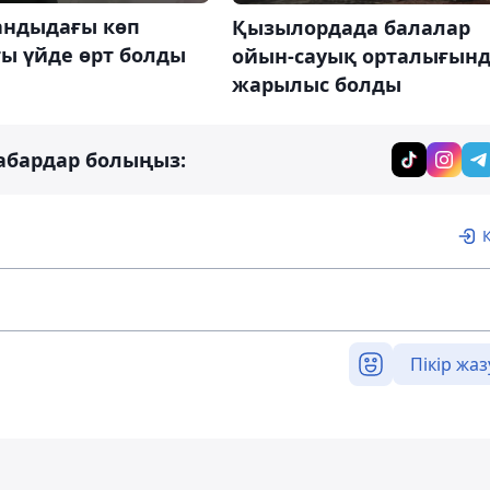
андыдағы көп
Қызылордада балалар
ы үйде өрт болды
ойын-сауық орталығын
жарылыс болды
абардар болыңыз:
Пікір жаз