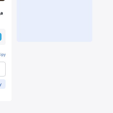
да
Кіру
у