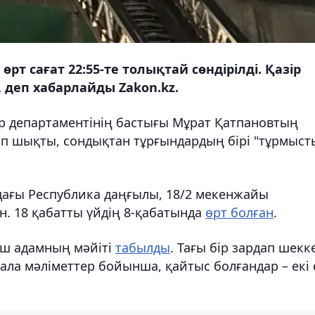
рт сағат 22:55-те толықтай сөндірілді. Қазір
 деп хабарлайды Zakon.kz.
р департаментінің бастығы Мұрат Қатпановтың
лып шықты, сондықтан тұрғындардың бірі "тұрмыст
ыдағы Республика даңғылы, 18/2 мекенжайы
. 18 қабатты үйдің 8-қабатында
өрт болған
.
үш адамның мәйіті
табылды
. Тағы бір зардап шекк
 ала мәліметтер бойынша, қайтыс болғандар – екі 