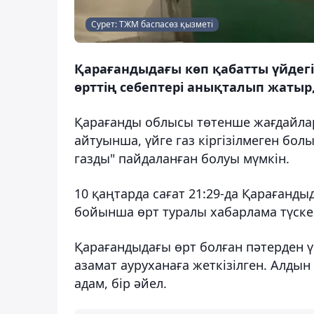
Сурет: ТЖМ баспасөз қызметі
Қарағандыдағы көп қабатты үйдегі ө
өрттің себептері анықталып жатыр,
Қарағанды облысы төтенше жағдайла
айтуынша, үйге газ кіргізілмеген бо
газды" пайдаланған болуы мүмкін.
10 қаңтарда сағат 21:29-да Қарағанд
бойынша өрт туралы хабарлама түскен
Қарағандыдағы өрт болған пәтерден 
азамат ауруханаға жеткізілген. Алдын
адам, бір әйел.