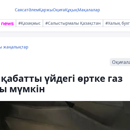
Саясат
Әлем
Қаржы
Оқиға
Құқық
Мақалалар
#Қазақмыс
#Салыстырмалы Қазақстан
#Халық бухг
лы жаңалықтар
Оқиғал
қабатты үйдегі өртке газ
уы мүмкін