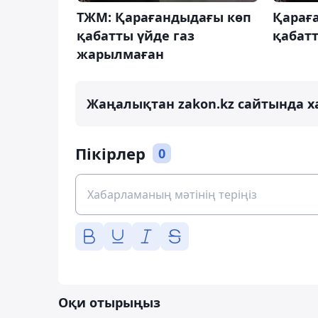
ТЖМ: Қарағандыдағы көп
Қарағ
қабатты үйде газ
қабатт
жарылмаған
Жаңалықтан zakon.kz сайтында х
Пікірлер
0
Оқи отырыңыз