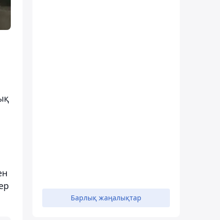
ық
ен
ер
Барлық жаңалықтар