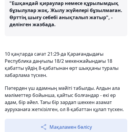
"Ешқандай қираулар немесе құрылымдық
бұзылулар жоқ. Жылу жүйелері бұзылмаған.
Өрттің шығу себебі анықталып жатыр", -
делінген жазбада.
10 қаңтарда сағат 21:29-да Қарағандыдағы
Республика даңғылы 18/2 мекенжайындағы 18
қабатты үйдің 8-қабатынан өрт шыққаны туралы
хабарлама түскен.
Пәтерден үш адамның мәйіті табылды. Алдын ала
мәліметтер бойынша, қайтыс болғандар - екі ер
адам, бір әйел. Тағы бір зардап шеккен азамат
ауруханаға жеткізілген, ол 8-қабаттан құлап түскен.
Мақаламен бөлісу