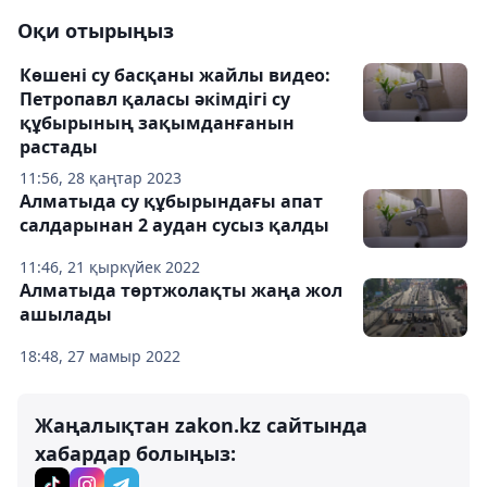
Оқи отырыңыз
Көшені су басқаны жайлы видео:
Петропавл қаласы әкімдігі су
құбырының зақымданғанын
растады
11:56, 28 қаңтар 2023
Алматыда су құбырындағы апат
салдарынан 2 аудан сусыз қалды
11:46, 21 қыркүйек 2022
Алматыда төртжолақты жаңа жол
ашылады
18:48, 27 мамыр 2022
Жаңалықтан zakon.kz сайтында
хабардар болыңыз: