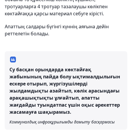
тротуарларға 4 тротуар тазалаушы көлікпен
көктайғаққа қарсы материал себуге кірісті.
Апаттың салдары бүгінгі күннің аяғына дейін
реттелетін болады.
Су басқан орындарда көктайғақ
жабынының пайда болу ықтималдылығын
ескере отырып, жүргізушілерді
жылдамдықты азайтып, көлік арасындағы
арақашықтықты ұлғайтып, апатты
жағдайды туындатпас үшін оқыс әрекеттер
жасамауға шақырамыз.
Коммуналдық инфрақұрылымды дамыту басқармасы