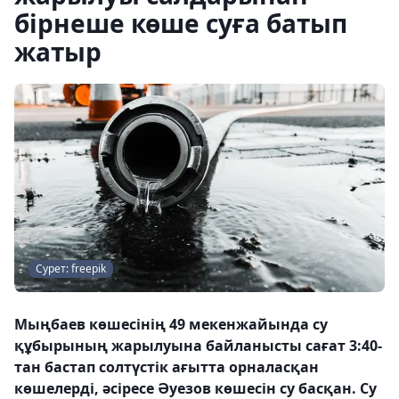
бірнеше көше суға батып
жатыр
Сурет: freepik
Мыңбаев көшесінің 49 мекенжайында су
құбырының жарылуына байланысты сағат 3:40-
тан бастап солтүстік ағытта орналасқан
көшелерді, әсіресе Әуезов көшесін су басқан. Су