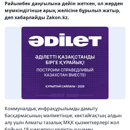
Райымбек даңғылына дейін жеткен, ол жерден
мүмкіндігінше арық желісіне бұрылып жатыр,
деп хабарлайды Zakon.kz.
Коммуналдық инфрақұрылымды дамыту
басқармасының мәліметінше, көктайғақтың алдын
алу үшін Алматы тазалық МҚК қызметкерлері жол
бойына 18 құмсепкіш көліктің күшімен,