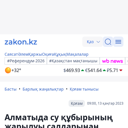
Қаз
Саясат
Әлем
Қаржы
Оқиға
Құқық
Мақалалар
#Референдум-2026
#Қазақстан мақтанышы
+32°
$
469.93
€
541.64
₽
5.71
Басты
Барлық жаңалықтар
Қоғам тынысы
Қоғам
09:00, 13 қаңтар 2023
Алматыда су құбырының
жарылуы салдарынан