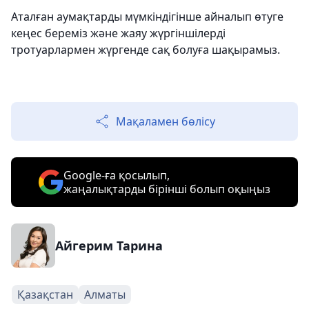
Аталған аумақтарды мүмкіндігінше айналып өтуге
кеңес береміз және жаяу жүргіншілерді
тротуарлармен жүргенде сақ болуға шақырамыз.
Мақаламен бөлісу
Google-ға қосылып,
жаңалықтарды бірінші болып оқыңыз
Айгерим Тарина
Қазақстан
Алматы