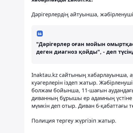
Дәрігерлердің айтуынша, жәбірленуші
"Дәрігерлер оған мойын омыртқ
деген диагноз қойды", - деп түсі
Inaktau.kz сайтының хабарлауынша, 
куәгерлерін іздеп жатыр. Жәбірленуші
болжам бойынша, 11-шағын аудандағы
диванның бұрышы ер адамның үстіне қ
мүмкін деп отыр. Диван 6-қабаттағы 
Полиция тергеу жүргізіп жатыр.