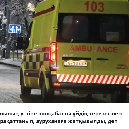
нының үстіне көпқабатты үйдің терезесінен
жарақаттанып, ауруханаға жатқызылды, деп