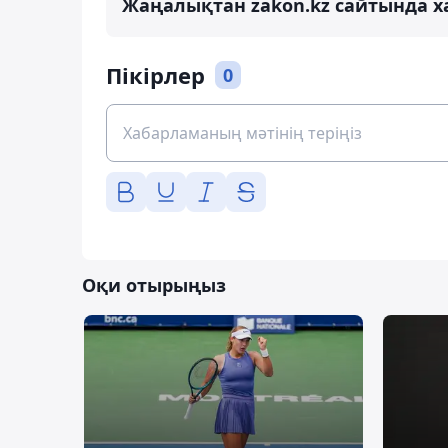
Жаңалықтан zakon.kz сайтында х
Пікірлер
0
Оқи отырыңыз