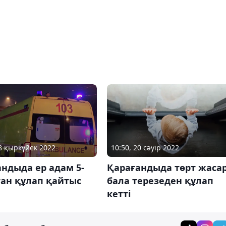
28 қыркүйек 2022
10:50, 20 сәуір 2022
ндыда ер адам 5-
Қарағандыда төрт жаса
тан құлап қайтыс
бала терезеден құлап
кетті