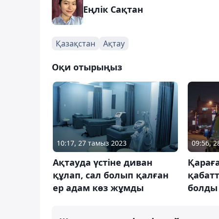
Еңлік Сақтан
Қазақстан
Ақтау
Оқи отырыңыз
10:17, 27 тамыз 2023
09:56, 
Ақтауда үстіне диван
Қараға
құлап, сал болып қалған
қабат
ер адам көз жұмды
болды