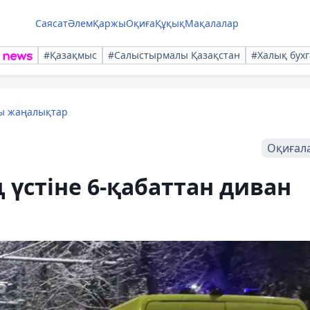
Саясат
Әлем
Қаржы
Оқиға
Құқық
Мақалалар
#Қазақмыс
#Салыстырмалы Қазақстан
#Халық бухг
лы жаңалықтар
Оқиғал
 үстіне 6-қабаттан диван