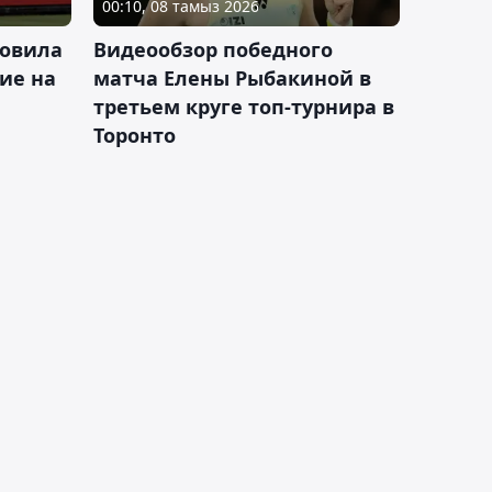
00:10, 08 тамыз 2026
новила
Видеообзор победного
ие на
матча Елены Рыбакиной в
третьем круге топ-турнира в
Торонто