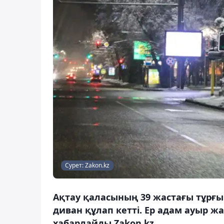
Сурет: Zakon.kz
Ақтау қаласының 39 жастағы тұрғы
диван құлап кетті. Ер адам ауыр 
хабарлайды Zakon.kz.