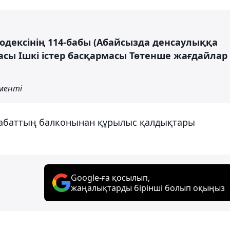
дексінің 114-бабы (Абайсызда денсаулыққа
асы Ішкі істер басқармасы Төтенше жағдайлар
менті
қабаттың балконынан құрылыс қалдықтары
Google-ға қосылып,
жаңалықтарды бірінші болып оқыңыз