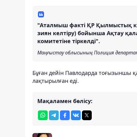
"Аталмыш факті ҚР Қылмыстық ко
зиян келтіру) бойынша Ақтау қал
комитетіне тіркелді".
Маңғыстау облысының Полиция департа
Бұған дейін Павлодарда тоғызыншы 
лақтырылған еді.
Мақаламен бөлісу: