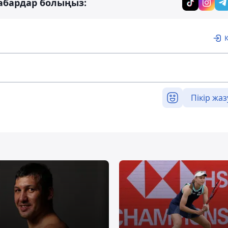
абардар болыңыз:
Пікір жаз