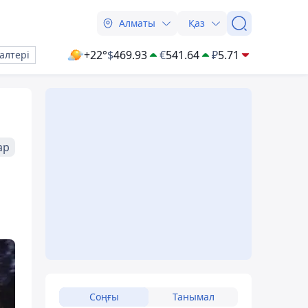
Алматы
Қаз
+22°
$
469.93
€
541.64
₽
5.71
алтері
ар
Соңғы
Танымал