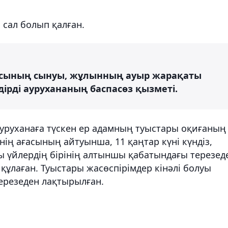
 сал болып қалған.
асының сынуы, жұлынның ауыр жарақаты
ндірді аурухананың баспасөз қызметі.
ауруханаға түскен ер адамның туыстары оқиғаның
нің ағасының айтуынша, 11 қаңтар күні күндіз,
 үйлердің бірінің алтыншы қабатындағы терезед
ұлаған. Туыстары жасөспірімдер кінәлі болуы
терезеден лақтырылған.