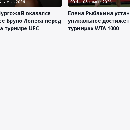
08 тамыз 2026
00:44, 08 тамыз 2026
Нургожай оказался
Елена Рыбакина уста
е Бруно Лопеса перед
уникальное достижен
а турнире UFC
турнирах WTA 1000