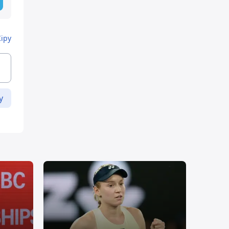
Кіру
у