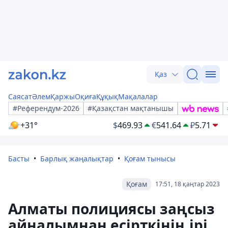
Қаз
Саясат
Әлем
Қаржы
Оқиға
Құқық
Мақалалар
#Референдум-2026
#Қазақстан мақтанышы
+31°
$
469.93
€
541.64
₽
5.71
Басты
Барлық жаңалықтар
Қоғам тынысы
Қоғам
17:51, 18 қаңтар 2023
Алматы полициясы заңсыз
айналымнан есірткінің ірі