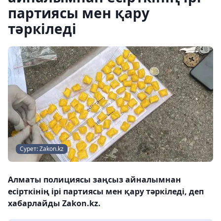
партиясы мен қару
тәркіледі
Сурет: Zakon.kz
Алматы полициясы заңсыз айналымнан
есірткінің ірі партиясы мен қару тәркіледі, деп
хабарлайды Zakon.kz.