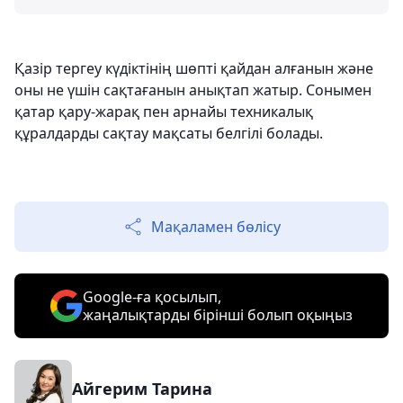
Қазір тергеу күдіктінің шөпті қайдан алғанын және
оны не үшін сақтағанын анықтап жатыр. Сонымен
қатар қару-жарақ пен арнайы техникалық
құралдарды сақтау мақсаты белгілі болады.
Мақаламен бөлісу
Google-ға қосылып,
жаңалықтарды бірінші болып оқыңыз
Айгерим Тарина