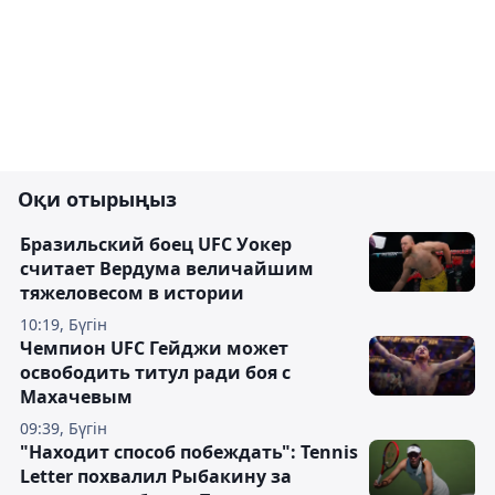
Оқи отырыңыз
Бразильский боец UFC Уокер
считает Вердума величайшим
тяжеловесом в истории
10:19, Бүгін
Чемпион UFC Гейджи может
освободить титул ради боя с
Махачевым
09:39, Бүгін
"Находит способ побеждать": Tennis
Letter похвалил Рыбакину за