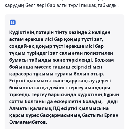
қарудың белгілері бар алты түрлі пышақ табылды.
Күдіктінің пәтерін тінту кезінде 2 келіден
астам ерекше иісі бар қоңыр түсті зат,
сондай-ақ қоңыр түсті ерекше иісі бар
тұқым түріндегі зат салынған полиэтилен
бумасы табылды және тәркіленді. Болжам
бойынша мәселе гашиш есірткісі мен
қарасора тұқымы туралы болып отыр.
Есірткі қылмысы және қару сақтау дерегі
бойынша сотқа дейінгі тергеу амалдары
тіркелді. Тергеу барысында күдіктінің бұрын
сотты болғаны да ескерілетін болады, – деді
Алматы қалалық ПД есірткі қылмысына
қарсы күрес басқармасының бастығы Ерлан
Әлмағамбетов.