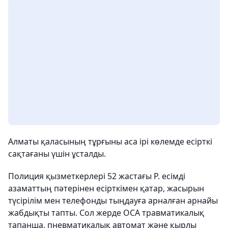
Алматы қаласының тұрғыны аса ірі көлемде есірткі
сақтағаны үшін ұсталды.
Полиция қызметкерлері 52 жастағы Р. есімді
азаматтың пәтерінен есірткімен қатар, жасырын
түсірілім мен телефонды тыңдауға арналған арнайы
жабдықты тапты. Сол жерде ОСА травматикалық
тапанша, пневматикалық автомат және қырлы