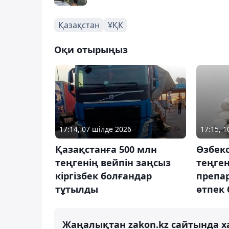
Қазақстан
ҰҚК
Оқи отырыңыз
17:14, 07 шілде 2026
17:15, 
Қазақстанға 500 млн
Өзбекс
теңгенің вейпін заңсыз
теңген
кіргізбек болғандар
препа
тұтылды
өтпек
Жаңалықтан zakon.kz сайтында х