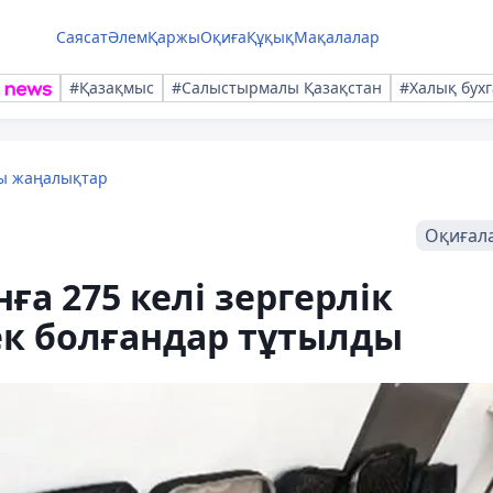
Саясат
Әлем
Қаржы
Оқиға
Құқық
Мақалалар
#Қазақмыс
#Салыстырмалы Қазақстан
#Халық бухг
лы жаңалықтар
Оқиғал
а 275 келі зергерлік
к болғандар тұтылды