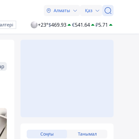
Алматы
Қаз
+23°
$
469.93
€
541.64
₽
5.71
алтері
ар
Соңғы
Танымал