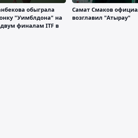
анбекова обыграла
Самат Смаков официа
онку "Уимблдона" на
возглавил "Атырау"
 двум финалам ITF в