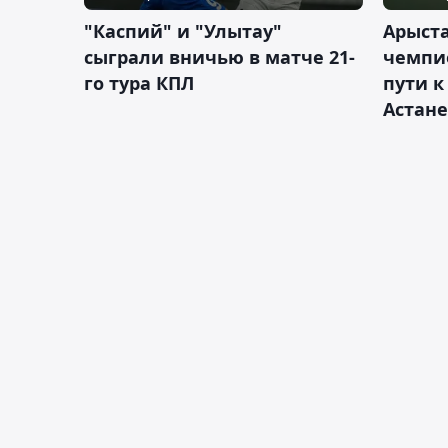
"Каспий" и "Улытау"
Арыст
сыграли вничью в матче 21-
чемпи
го тура КПЛ
пути к
Астане