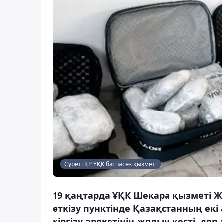
Сурет: ҚР ҰҚК баспасөз қызметі
19 қаңтарда ҰҚК Шекара қызметі 
өткізу пунктінде Қазақстанның ек
кіргізу әрекетінің жолын кесті, деп