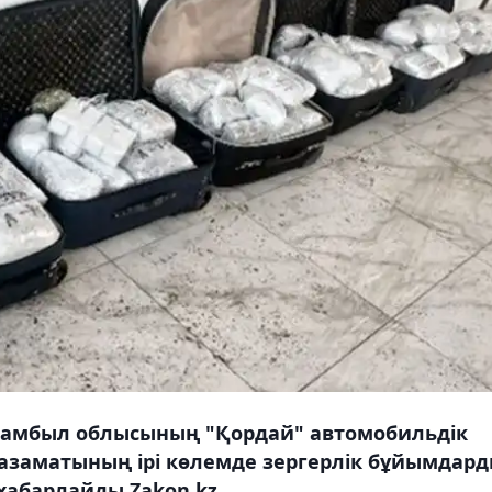
Жамбыл облысының "Қордай" автомобильдік
і азаматының ірі көлемде зергерлік бұйымдар
 хабарлайды Zakon.kz.