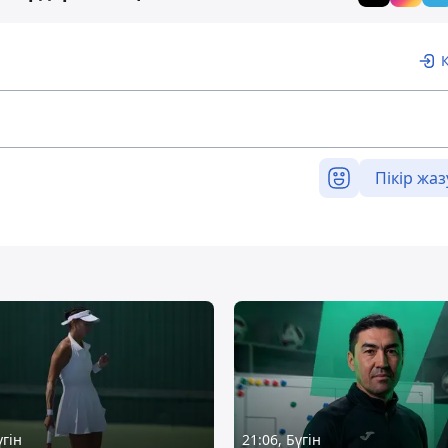
Пікір жаз
үгін
21:06, Бүгін