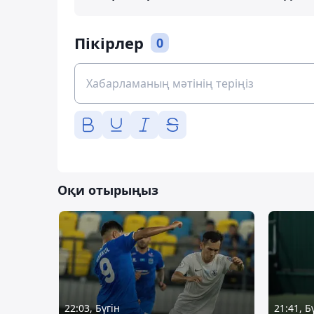
Пікірлер
0
Оқи отырыңыз
22:03, Бүгін
21:41, Б