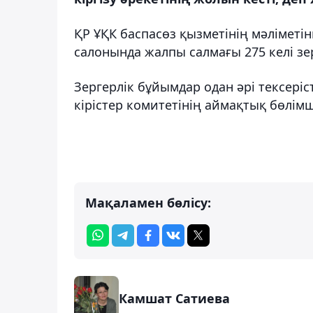
ҚР ҰҚК баспасөз қызметінің мәліметі
салонында жалпы салмағы 275 келі зе
Зергерлік бұйымдар одан әрі тексеріс
кірістер комитетінің аймақтық бөлім
Мақаламен бөлісу:
Камшат Сатиева