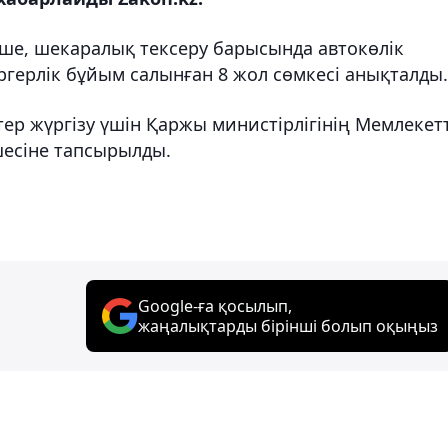
нше, шекаралық тексеру барысында автокөлік
ргерлік бұйым салынған 8 жол сөмкесі анықталды.
тер жүргізу үшін Қаржы министірлігінің Мемлекет
шесіне тапсырылды.
Google-ға қосылып,
жаңалықтарды бірінші болып оқыңыз