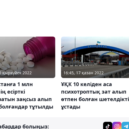
10 қыркүйек 2022
16:45, 17 қазан 2022
танға 1 млн
ҰҚК 10 келіден аса
ің есірткі
психотроптық зат алып
ратын заңсыз алып
өтпен болған шетелдікті
 болғандар тұтылды
ұстады
абардар болыңыз: