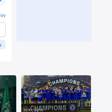
Кіру
у
20:41, Бүгін