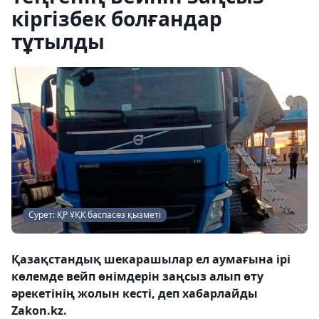
кіргізбек болғандар
тұтылды
Сурет: ҚР ҰҚК баспасөз қызметі
Қазақстандық шекарашылар ел аумағына ірі
көлемде вейп өнімдерін заңсыз алып өту
әрекетінің жолын кесті, деп хабарлайды
Zakon.kz.