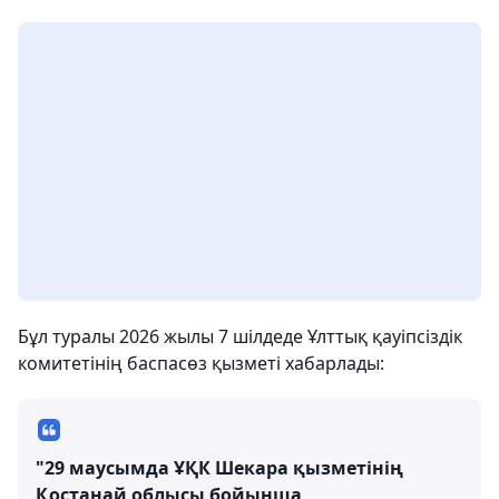
Бұл туралы 2026 жылы 7 шілдеде Ұлттық қауіпсіздік
комитетінің баспасөз қызметі хабарлады:
"29 маусымда ҰҚК Шекара қызметінің
Қостанай облысы бойынша