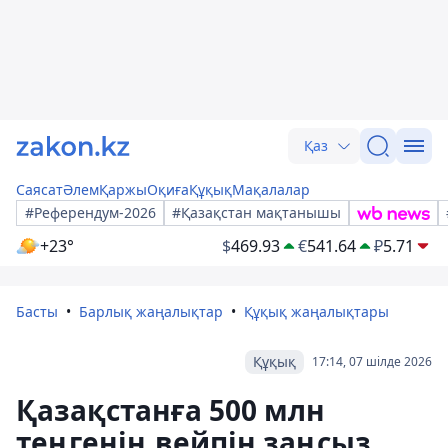
Қаз
Саясат
Әлем
Қаржы
Оқиға
Құқық
Мақалалар
#Референдум-2026
#Қазақстан мақтанышы
+23°
$
469.93
€
541.64
₽
5.71
Басты
Барлық жаңалықтар
Құқық жаңалықтары
Құқық
17:14, 07 шілде 2026
Қазақстанға 500 млн
теңгенің вейпін заңсыз