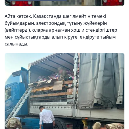
Айта кетсек, Қазақстанда шегілмейтін темекі
бұйымдарын, электрондық тұтыну жүйелерін
(вейптерді), оларға арналған хош иістендіргіштер
мен сұйықтықтарды алып кіруге, өндіруге тыйым
салынады.