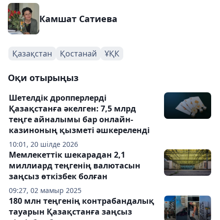
Камшат Сатиева
Қазақстан
Қостанай
ҰҚК
Оқи отырыңыз
Шетелдік дропперлерді
Қазақстанға әкелген: 7,5 млрд
теңге айналымы бар онлайн-
казиноның қызметі әшкереленді
10:01, 20 шілде 2026
Мемлекеттік шекарадан 2,1
миллиард теңгенің валютасын
заңсыз өткізбек болған
09:27, 02 мамыр 2025
180 млн теңгенің контрабандалық
тауарын Қазақстанға заңсыз