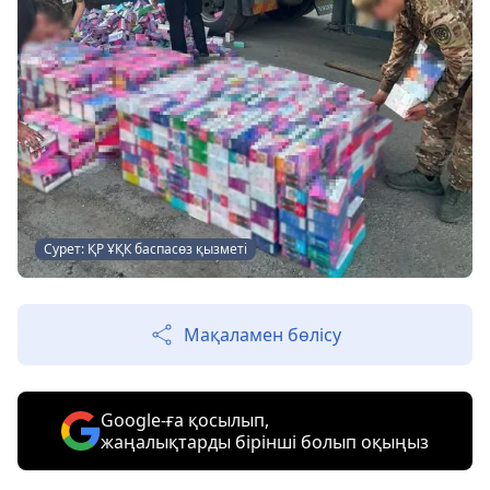
Сурет: ҚР ҰҚК баспасөз қызметі
Мақаламен бөлісу
Google-ға қосылып,
жаңалықтарды бірінші болып оқыңыз