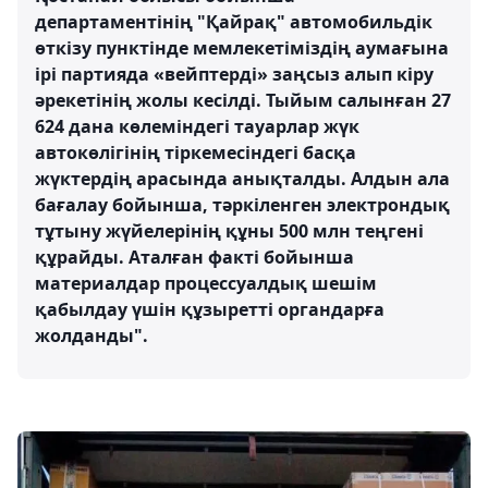
департаментінің "Қайрақ" автомобильдік
өткізу пунктінде мемлекетіміздің аумағына
ірі партияда «вейптерді» заңсыз алып кіру
әрекетінің жолы кесілді. Тыйым салынған 27
624 дана көлеміндегі тауарлар жүк
автокөлігінің тіркемесіндегі басқа
жүктердің арасында анықталды. Алдын ала
бағалау бойынша, тәркіленген электрондық
тұтыну жүйелерінің құны 500 млн теңгені
құрайды. Аталған факті бойынша
материалдар процессуалдық шешім
қабылдау үшін құзыретті органдарға
жолданды".