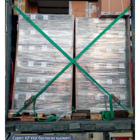
Сурет: ҚР ҰҚК баспасөз қызметі