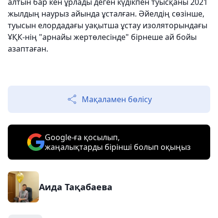
алтын бар кен ұрлады деген күдікпен туысқаны 2021
жылдың наурыз айында ұсталған. Әйелдің сөзінше,
туысын елордадағы уақытша ұстау изоляторындағы
ҰҚК-нің "арнайы жертөлесінде" бірнеше ай бойы
азаптаған.
Мақаламен бөлісу
Google-ға қосылып,
жаңалықтарды бірінші болып оқыңыз
Аида Тақабаева