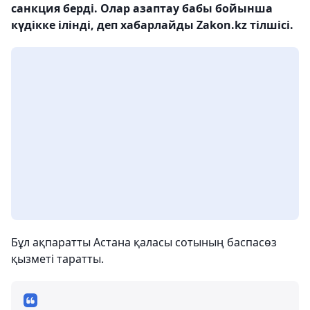
санкция берді. Олар азаптау бабы бойынша
күдікке ілінді, деп хабарлайды Zakon.kz тілшісі.
Бұл ақпаратты Астана қаласы сотының баспасөз
қызметі таратты.