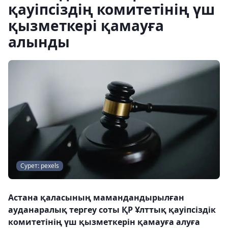
қауіпсіздің комитетінің үш
қызметкері қамауға
алынды
Сурет: pexels
Астана қаласының мамандандырылған
ауданаралық тергеу соты ҚР Ұлттық қауіпсіздік
комитетінің үш қызметкерін қамауға алуға