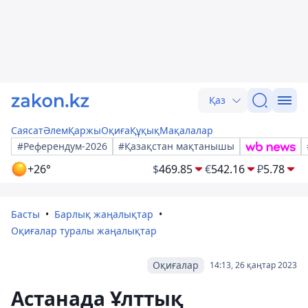
Қаз
Саясат
Әлем
Қаржы
Оқиға
Құқық
Мақалалар
#Референдум-2026
#Қазақстан мақтанышы
+26°
$
469.85
€
542.16
₽
5.78
Басты
Барлық жаңалықтар
Оқиғалар туралы жаңалықтар
Оқиғалар
14:13, 26 қаңтар 2023
Астанада Ұлттық