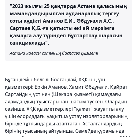
"2023 жылғы 25 қаңтарда Астана қаласының
мамандандырылған ауданаралық тергеу
соты күдікті Аманов Е.И., Әбдуғали Х.С.,
Сартаев Қ.Б.-ға қатысты екі ай мерзімге
қамауға алу түріндегі бұлтартпау шарасын
санкциялады".
Астана қаласы сотының баспасөз қызметі
Бұған дейін белгілі болғандай, ҰҚК-нің үш
қызметкері: Еркін Аманов, Хамит Әбдуғали, Қайрат
Сартайдың үстінен (Шекара қызметі) қамаудағы
адамдардың туыстарынан шағым түскен. Олардың
сөзінше, ҰҚК қызметкерлері "қажет" жауапты алу
үшін елордадағы уақытша ұстау изоляторларының
бірінде тұтқындарды азаптаған. Ұсталғандардың
бірінің туысының айтуынша, Семейде құрамында