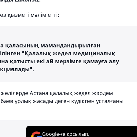
з қызметі мәлім етті:
ана қаласының мамандандырылған
е ілінген "Қалалық жедел медициналық
а қатысты екі ай мерзімге қамауға алу
нкциялады".
 желілерде Астана қалалық жедел жәрдем
аев ұрлық жасады деген күдікпен ұсталғаны
Google-ға қосылып,