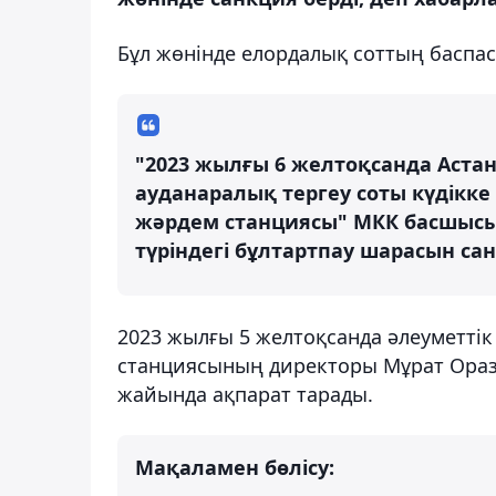
Бұл жөнінде елордалық соттың баспасө
"2023 жылғы 6 желтоқсанда Аст
ауданаралық тергеу соты күдікк
жәрдем станциясы" МКК басшысын
түріндегі бұлтартпау шарасын са
2023 жылғы 5 желтоқсанда әлеуметтік
станциясының директоры Мұрат Оразб
жайында ақпарат тарады.
Мақаламен бөлісу: