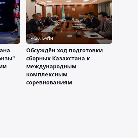
14:30, Бүгін
тана
Обсуждён ход подготовки
онзы"
сборных Казахстана к
зии
международным
комплексным
соревнованиям