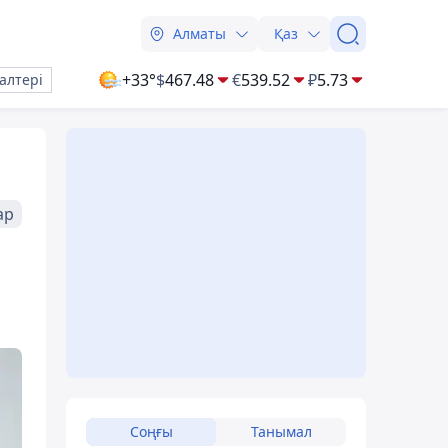
Алматы
Қаз
+33°
$
467.48
€
539.52
₽
5.73
алтері
ар
Соңғы
Танымал