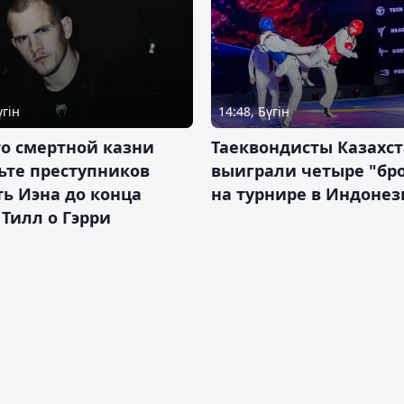
үгін
14:48, Бүгін
о смертной казни
Таеквондисты Казахс
ьте преступников
выиграли четыре "бр
ь Иэна до конца
на турнире в Индоне
 Тилл о Гэрри