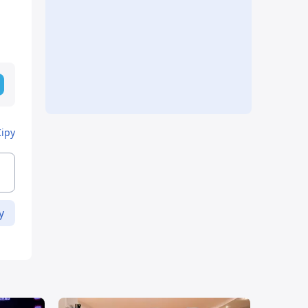
Кіру
у