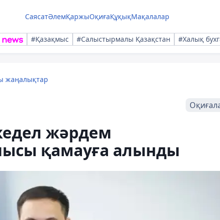
Саясат
Әлем
Қаржы
Оқиға
Құқық
Мақалалар
#Қазақмыс
#Салыстырмалы Қазақстан
#Халық бухг
лы жаңалықтар
Оқиғал
жедел жәрдем
шысы қамауға алынды