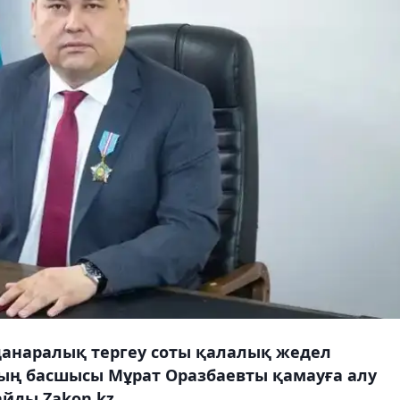
анаралық тергеу соты қалалық жедел
ң басшысы Мұрат Оразбаевты қамауға алу
айды Zakon.kz.