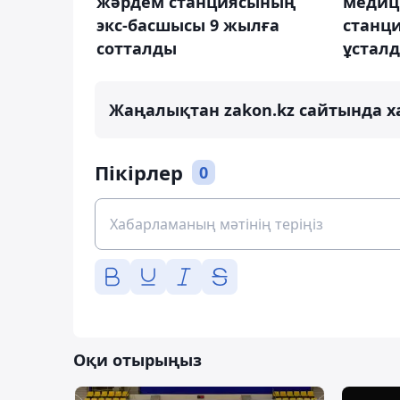
жәрдем станциясының
медиц
экс-басшысы 9 жылға
станц
сотталды
ұстал
Жаңалықтан zakon.kz сайтында х
Пікірлер
0
Оқи отырыңыз