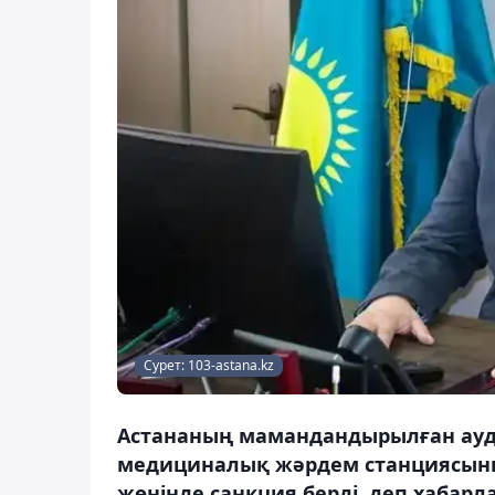
Сурет: 103-astana.kz
Астананың мамандандырылған ауд
медициналық жәрдем станциясыны
жөнінде санкция берді, деп хабарл