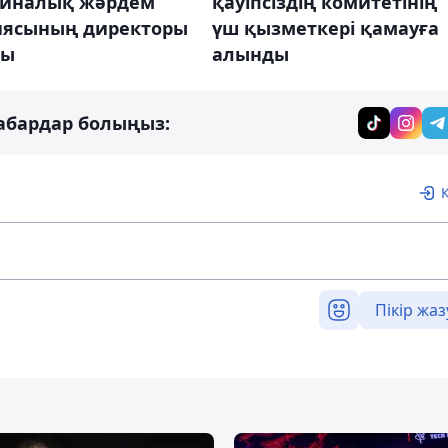
иналық жәрдем
қауіпсіздің комитетінің
иясының директоры
үш қызметкері қамауға
ды
алынды
абардар болыңыз:
Пікір жаз