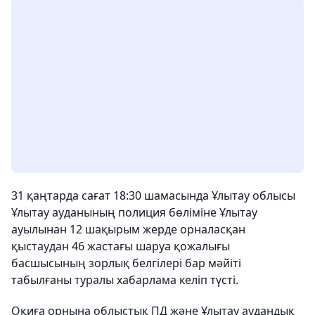
31 қаңтарда сағат 18:30 шамасында Ұлытау облысы
Ұлытау ауданының полиция бөліміне Ұлытау
ауылынан 12 шақырым жерде орналасқан
қыстаудан 46 жастағы шаруа қожалығы
басшысының зорлық белгілері бар мәйіті
табылғаны туралы хабарлама келіп түсті.
Оқиға орнына облыстық ПД және Ұлытау аудандық