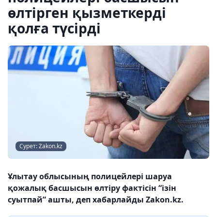
өлтірген қызметкерді
қолға түсірді
Сурет: Zakon.kz
Ұлытау облысының полицейлері шаруа
қожалық басшысын өлтіру фактісін “ізін
суытпай” ашты, деп хабарлайды Zakon.kz.