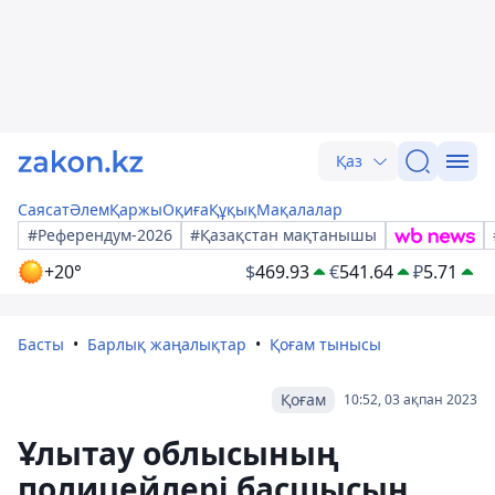
Қаз
Саясат
Әлем
Қаржы
Оқиға
Құқық
Мақалалар
#Референдум-2026
#Қазақстан мақтанышы
+20°
$
469.93
€
541.64
₽
5.71
Басты
Барлық жаңалықтар
Қоғам тынысы
Қоғам
10:52, 03 ақпан 2023
Ұлытау облысының
полицейлері басшысын