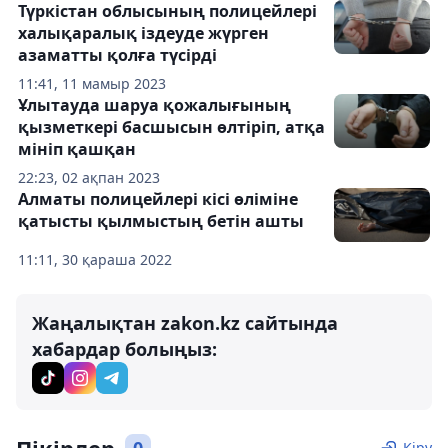
Түркістан облысының полицейлері
халықаралық іздеуде жүрген
азаматты қолға түсірді
11:41, 11 мамыр 2023
Ұлытауда шаруа қожалығының
қызметкері басшысын өлтіріп, атқа
мініп қашқан
22:23, 02 ақпан 2023
Алматы полицейлері кісі өліміне
қатысты қылмыстың бетін ашты
11:11, 30 қараша 2022
Жаңалықтан zakon.kz сайтында
хабардар болыңыз:
Кіру