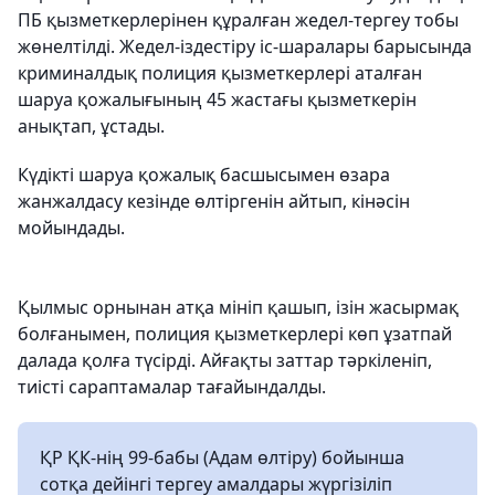
ПБ қызметкерлерінен құралған жедел-тергеу тобы
жөнелтілді. Жедел-іздестіру іс-шаралары барысында
криминалдық полиция қызметкерлері аталған
шаруа қожалығының 45 жастағы қызметкерін
анықтап, ұстады.
Күдікті шаруа қожалық басшысымен өзара
жанжалдасу кезінде өлтіргенін айтып, кінәсін
мойындады.
Қылмыс орнынан атқа мініп қашып, ізін жасырмақ
болғанымен, полиция қызметкерлері көп ұзатпай
далада қолға түсірді. Айғақты заттар тәркіленіп,
тиісті сараптамалар тағайындалды.
ҚР ҚК-нің 99-бабы (Адам өлтіру) бойынша
сотқа дейінгі тергеу амалдары жүргізіліп