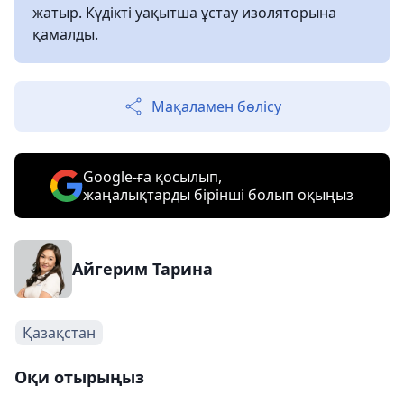
жатыр. Күдікті уақытша ұстау изоляторына
қамалды.
Мақаламен бөлісу
Google-ға қосылып,
жаңалықтарды бірінші болып оқыңыз
Айгерим Тарина
Қазақстан
Оқи отырыңыз