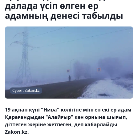
далада үсіп өлген ер
адамның денесі табылды
Сурет: Zakon.kz
19 ақпан күні "Нива" көлігіне мінген екі ер адам
Қарағандыдан "Алайғыр" кен орнына шығып,
діттеген жеріне жетпеген, деп хабарлайды
Zakon.kz.