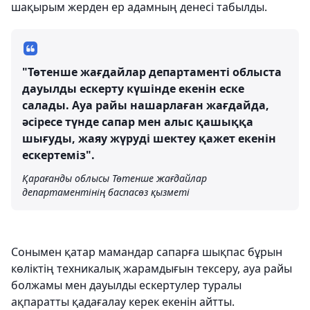
шақырым жерден ер адамның денесі табылды.
"Төтенше жағдайлар департаменті облыста
дауылды ескерту күшінде екенін еске
салады. Ауа райы нашарлаған жағдайда,
әсіресе түнде сапар мен алыс қашыққа
шығуды, жаяу жүруді шектеу қажет екенін
ескертеміз".
Қарағанды ​​облысы Төтенше жағдайлар
департаментінің баспасөз қызметі
Сонымен қатар мамандар сапарға шықпас бұрын
көліктің техникалық жарамдығын тексеру, ауа райы
болжамы мен дауылды ескертулер туралы
ақпаратты қадағалау керек екенін айтты.