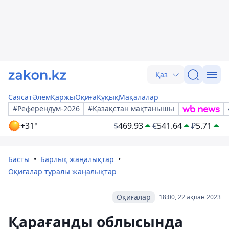
Қаз
Саясат
Әлем
Қаржы
Оқиға
Құқық
Мақалалар
#Референдум-2026
#Қазақстан мақтанышы
+31°
$
469.93
€
541.64
₽
5.71
Басты
Барлық жаңалықтар
Оқиғалар туралы жаңалықтар
Оқиғалар
18:00, 22 ақпан 2023
Қарағанды ​​облысында