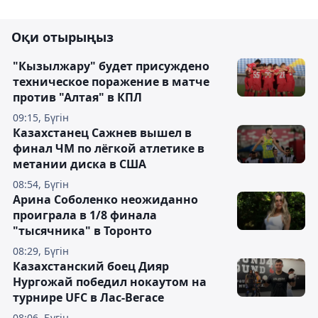
Оқи отырыңыз
"Кызылжару" будет присуждено
техническое поражение в матче
против "Алтая" в КПЛ
09:15, Бүгін
Казахстанец Сажнев вышел в
финал ЧМ по лёгкой атлетике в
метании диска в США
08:54, Бүгін
Арина Соболенко неожиданно
проиграла в 1/8 финала
"тысячника" в Торонто
08:29, Бүгін
Казахстанский боец Дияр
Нургожай победил нокаутом на
турнире UFC в Лас-Вегасе
08:06, Бүгін