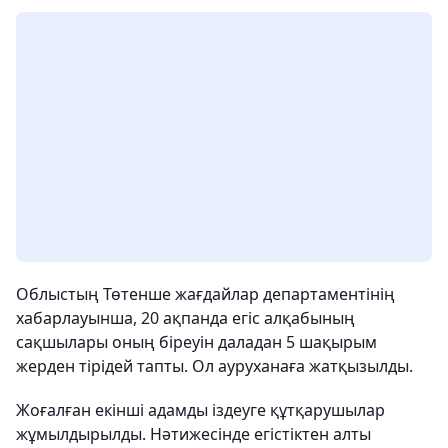
Облыстың Төтенше жағдайлар департаментінің
хабарлауынша, 20 ақпанда егіс алқабының
сақшылары оның біреуін даладан 5 шақырым
жерден тірідей тапты. Ол ауруханаға жатқызылды.
Жоғалған екінші адамды іздеуге құтқарушылар
жұмылдырылды. Нәтижесінде егістіктен алты