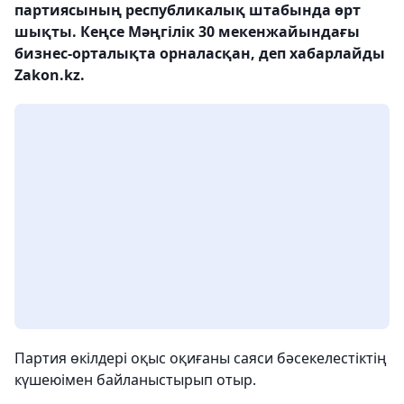
партиясының республикалық штабында өрт
шықты. Кеңсе Мәңгілік 30 мекенжайындағы
бизнес-орталықта орналасқан, деп хабарлайды
Zakon.kz.
Партия өкілдері оқыс оқиғаны саяси бәсекелестіктің
күшеюімен байланыстырып отыр.