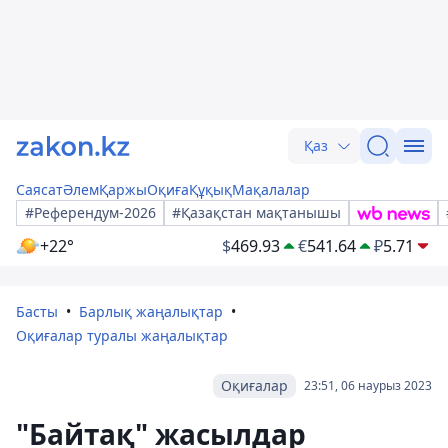
Қаз
Саясат
Әлем
Қаржы
Оқиға
Құқық
Мақалалар
#Референдум-2026
#Қазақстан мақтанышы
+22°
$
469.93
€
541.64
₽
5.71
Басты
Барлық жаңалықтар
Оқиғалар туралы жаңалықтар
Оқиғалар
23:51, 06 наурыз 2023
"Байтақ" жасылдар