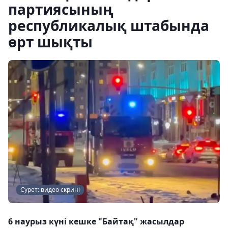
партиясының
республикалық штабында
өрт шықты
Сурет: видео скрині
6 наурыз күні кешке "Байтақ" жасылдар