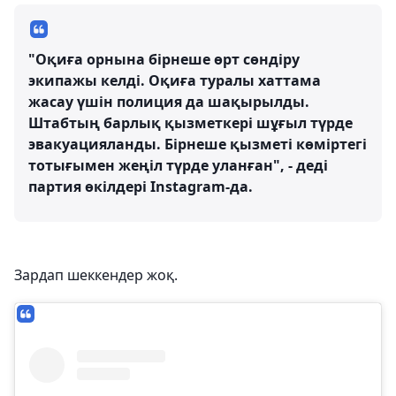
"Оқиға орнына бірнеше өрт сөндіру
экипажы келді. Оқиға туралы хаттама
жасау үшін полиция да шақырылды.
Штабтың барлық қызметкері шұғыл түрде
эвакуацияланды. Бірнеше қызметі көміртегі
тотығымен жеңіл түрде уланған", - деді
партия өкілдері Instagram-да.
Зардап шеккендер жоқ.