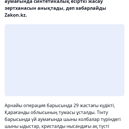
аумағында синтетикалық есірткі жасау
зертханасын анықтады, деп хабарлайды
Zakon.kz.
Арнайы операция барысында 29 жастағы күдікті,
Қарағанды облысының тумасы ұсталды. Тінту
барысында үй аумағында шыны колбалар түріндегі
шыны ыдыстар, кристалды нысандағы ақ түсті