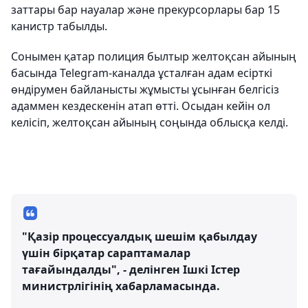
заттары бар науалар және прекурсорлары бар 15
канистр табылды.
Сонымен қатар полиция былтыр желтоқсан айының
басында Telegram-каналда ұсталған адам есірткі
өндірумен байланысты жұмысты ұсынған белгісіз
адаммен кездескенін атап өтті. Осыдан кейін ол
келісіп, желтоқсан айының соңында облысқа келді.
"Қазір процессуалдық шешім қабылдау
үшін бірқатар сараптамалар
тағайындалды", - делінген Ішкі Істер
министрлігінің хабарламасында.