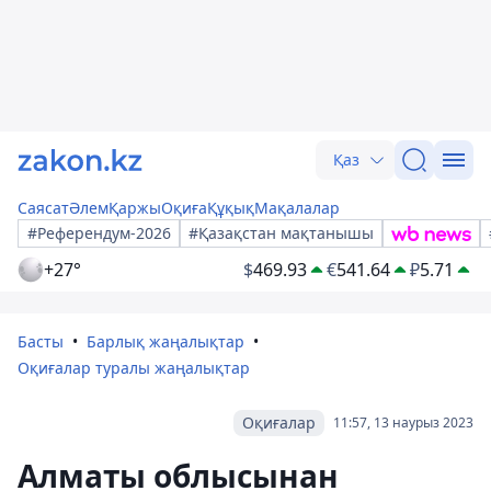
Қаз
Саясат
Әлем
Қаржы
Оқиға
Құқық
Мақалалар
#Референдум-2026
#Қазақстан мақтанышы
+27°
$
469.93
€
541.64
₽
5.71
Басты
Барлық жаңалықтар
Оқиғалар туралы жаңалықтар
Оқиғалар
11:57, 13 наурыз 2023
Алматы облысынан