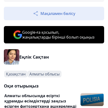
Мақаламен бөлісу
Google-ға қосылып,
жаңалықтарды бірінші болып оқыңыз
Еңлік Сақтан
Қазақстан
Алматы облысы
Оқи отырыңыз
Алматы облысында есірткі
құрамды өсімдіктерді заңсыз
өсірген фитозертхана әшкереленді