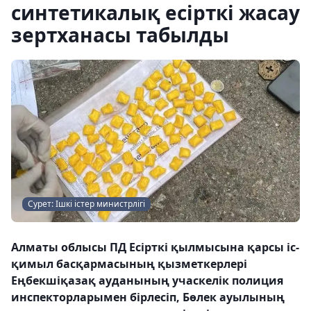
синтетикалық есірткі жасау
зертханасы табылды
Сурет: Ішкі істер министрлігі
Алматы облысы ПД Есірткі қылмысына қарсы іс-
қимыл басқармасының қызметкерлері
Еңбекшіқазақ ауданының учаскелік полиция
инспекторларымен бірлесіп, Бөлек ауылының