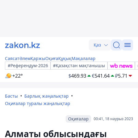
Қаз
Саясат
Әлем
Қаржы
Оқиға
Құқық
Мақалалар
#Референдум-2026
#Қазақстан мақтанышы
+22°
$
469.93
€
541.64
₽
5.71
Басты
Барлық жаңалықтар
Оқиғалар туралы жаңалықтар
Оқиғалар
00:41, 18 наурыз 2023
Алматы облысындағы