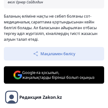
өкілі Ернар Сайділдин
Баланың өліміне нақты не себеп болғаны сот-
медициналық сараптама қортындысынан кейін
белгілі болады. Ал баласынан айырылған отбасы
тергеу әділ жүргізіліп, кінәлілердің тиісті жазасын
алуын талап етеді.
Мақаламен бөлісу
Google-ға қосылып,
жаңалықтарды бірінші болып оқыңыз
Редакция Zakon.kz