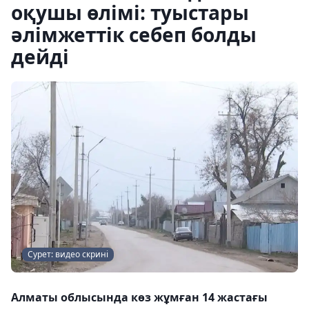
оқушы өлімі: туыстары
әлімжеттік себеп болды
дейді
Сурет: видео скрині
Алматы облысында көз жұмған 14 жастағы