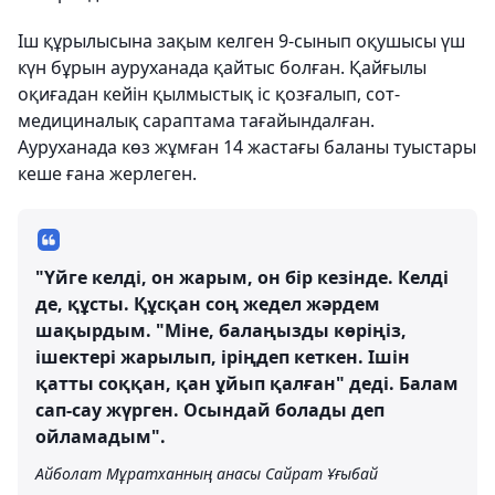
Іш құрылысына зақым келген 9-сынып оқушысы үш
күн бұрын ауруханада қайтыс болған. Қайғылы
оқиғадан кейін қылмыстық іс қозғалып, сот-
медициналық сараптама тағайындалған.
Ауруханада көз жұмған 14 жастағы баланы туыстары
кеше ғана жерлеген.
"Үйге келді, он жарым, он бір кезінде. Келді
де, құсты. Құсқан соң жедел жәрдем
шақырдым. "Міне, балаңызды көріңіз,
ішектері жарылып, іріңдеп кеткен. Ішін
қатты соққан, қан ұйып қалған" деді. Балам
сап-сау жүрген. Осындай болады деп
ойламадым".
Айболат Мұратханның анасы Сайрат Ұғыбай