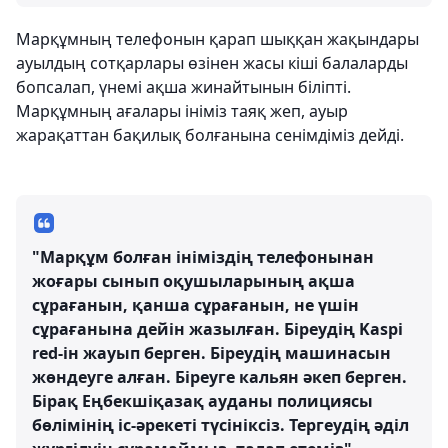
Марқұмның телефонын қарап шыққан жақындары
ауылдың сотқарлары өзінен жасы кіші балаларды
бопсалап, үнемі ақша жинайтынын біліпті.
Марқұмның ағалары ініміз таяқ жеп, ауыр
жарақаттан бақилық болғанына сенімдіміз дейді.
"Марқұм болған ініміздің телефонынан
жоғары сынып оқушыларының ақша
сұрағанын, қанша сұрағанын, не үшін
сұрағанына дейін жазылған. Біреудің Kaspi
red-ін жауып берген. Біреудің машинасын
жөндеуге алған. Біреуге кальян әкеп берген.
Бірақ Еңбекшіқазақ ауданы полициясы
бөлімінің іс-әрекеті түсініксіз. Тергеудің әділ