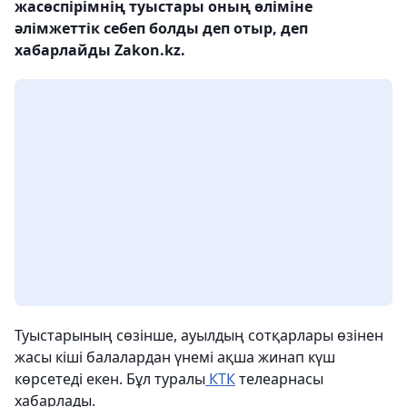
жасөспірімнің туыстары оның өліміне
әлімжеттік себеп болды деп отыр, деп
хабарлайды Zakon.kz.
Туыстарының сөзінше, ауылдың сотқарлары өзінен
жасы кіші балалардан үнемі ақша жинап күш
көрсетеді екен. Бұл туралы
КТК
телеарнасы
хабарлады.