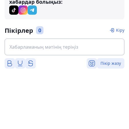
хабардар болыңыз:
Пікірлер
0
Кіру
Пікір жазу