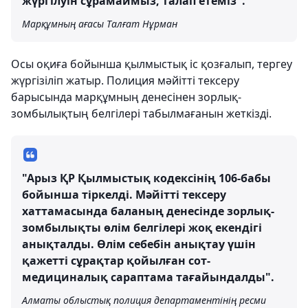
жүргілуін сұрамаймыз, талап етеміз".
Марқұмның ағасы Талғат Нұрман
Осы оқиға бойынша қылмыстық іс қозғалып, тергеу
жүргізіліп жатыр. Полиция мәйітті тексеру
барысында марқұмның денесінен зорлық-
зомбылықтың белгілері табылмағанын жеткізді.
"Арыз ҚР Қылмыстық кодексінің 106-бабы
бойынша тіркелді. Мәйітті тексеру
хаттамасында баланың денесінде зорлық-
зомбылықты өлім белгілері жоқ екендігі
анықталды. Өлім себебін анықтау үшін
қажетті сұрақтар қойылған сот-
медициналық сараптама тағайындалды".
Алматы облыстық полиция департаментінің ресми