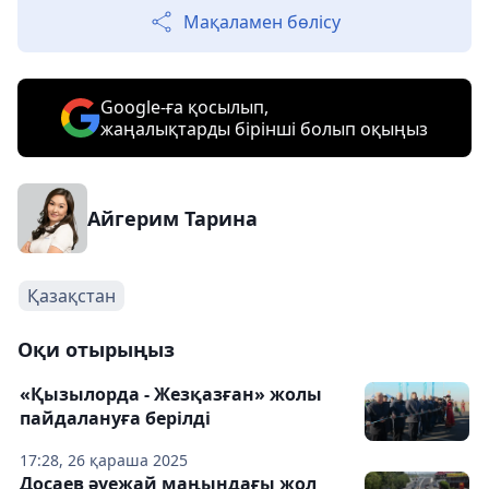
Мақаламен бөлісу
Google-ға қосылып,
жаңалықтарды бірінші болып оқыңыз
Айгерим Тарина
Қазақстан
Оқи отырыңыз
«Қызылорда - Жезқазған» жолы
пайдалануға берілді
17:28, 26 қараша 2025
Досаев әуежай маңындағы жол