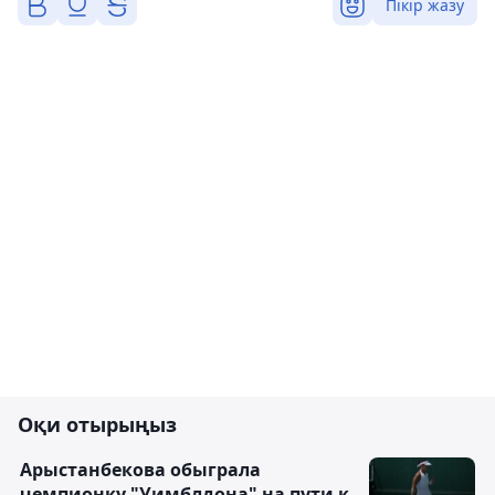
Пікір жазу
Оқи отырыңыз
Арыстанбекова обыграла
чемпионку "Уимблдона" на пути к