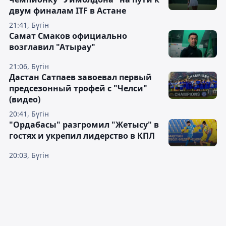
двум финалам ITF в Астане
21:41, Бүгін
Самат Смаков официально
возглавил "Атырау"
21:06, Бүгін
Дастан Сатпаев завоевал первый
предсезонный трофей с "Челси"
(видео)
20:41, Бүгін
"Ордабасы" разгромил "Жетысу" в
гостях и укрепил лидерство в КПЛ
20:03, Бүгін