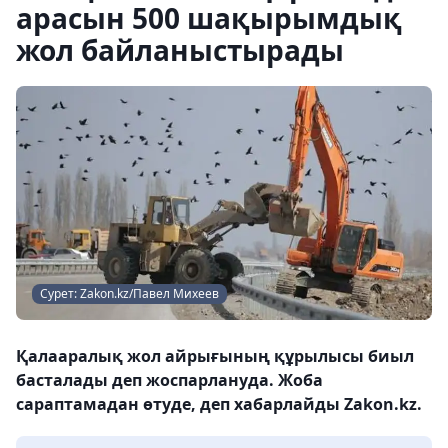
арасын 500 шақырымдық
жол байланыстырады
Сурет: Zakon.kz/Павел Михеев
Қалааралық жол айрығының құрылысы биыл
басталады деп жоспарлануда. Жоба
сараптамадан өтуде, деп хабарлайды Zakon.kz.