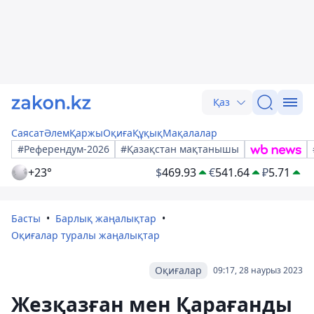
Қаз
Саясат
Әлем
Қаржы
Оқиға
Құқық
Мақалалар
#Референдум-2026
#Қазақстан мақтанышы
+23°
$
469.93
€
541.64
₽
5.71
Басты
Барлық жаңалықтар
Оқиғалар туралы жаңалықтар
Оқиғалар
09:17, 28 наурыз 2023
Жезқазған мен Қарағанды