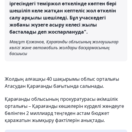
іргесіндегі теміржол өткелінде көптен бері
шешіліп келе жатқан кептеліс жол өткелін
салу арқылы шешіледі. Бұл учаскедегі
жобаны жүзеге асыру келесі жылы
басталады деп жоспарлануда".
Мақсұт Қожанов, Қарағанды ​​облысының жолаушылар
көлігі және автомобиль жолдары басқармасының
басшысы
Жолдың алғашқы 40 шақырымы облыс орталығы
Атасудан Қарағанды ​​бағытында салынады.
Қарағанды ​​облысының прокуратурасы әкімшілік
орталығы – Қарағанды ​​көшелерін күрделі жөндеуге
бөлінген 2 миллиард теңгеден астам бюджет
қаражатын жымқыру фактілерін анықтады.