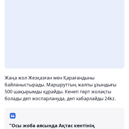
Жаңа жол Жезқазған мен Қарағандыны
байланыстырады. Маршруттың жалпы ұзындығы
500 шақырымды құрайды. Кенеп төрт жолақты
болады деп жоспарлануда, деп хабарлайды 24kz.
"Осы жоба аясында Ақтас кентінің