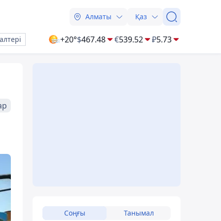
Алматы
Қаз
+20°
$
467.48
€
539.52
₽
5.73
алтері
ар
Соңғы
Танымал