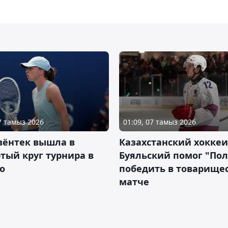
07 тамыз 2026
01:09, 07 тамыз 2026
вёнтек вышла в
Казахстанский хоккеи
тый круг турнира в
Буяльский помог "По
о
победить в товарище
матче