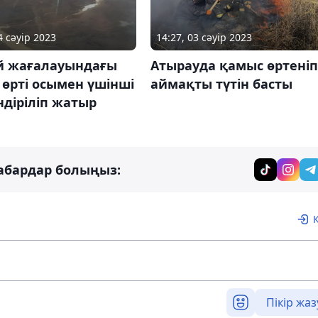
4 сәуір 2023
14:27, 03 сәуір 2023
й жағалауындағы
Атырауда қамыс өртеніп
өрті осымен үшінші
аймақты түтін басты
ндіріліп жатыр
абардар болыңыз:
Пікір жаз