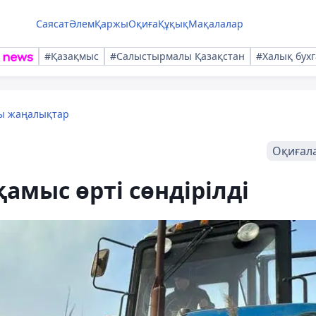
Саясат
Әлем
Қаржы
Оқиға
Құқық
Мақалалар
#Қазақмыс
#Салыстырмалы Қазақстан
#Халық бухг
лы жаңалықтар
Оқиғал
амыс өрті сөндірілді