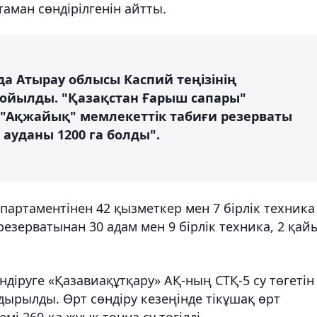
таман сөндірілгенін айтты.
-да Атырау облысы Каспий теңізінің
йылды. "Қазақстан Ғарыш сапары"
 "Ақжайық" мемлекеттік табиғи резерваты
 ауданы 1200 га болды".
партаментінен 42 қызметкер мен 7 бірлік техника
езерватынан 30 адам мен 9 бірлік техника, 2 қай
ндіруге «Қазавиақұтқару» АҚ-ның СТҚ-5 су төгетін
ырылды. Өрт сөндіру кезеңінде тікұшақ өрт
мі 260-қа жуық тонна су төгілді.