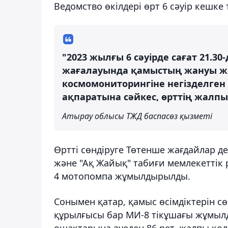
Ведомство өкілдері өрт 6 сәуір кешке 
"2023 жылғы 6 сәуірде сағат 21.30
жағалауында қамыстың жануы жо
космомониторингіне негізделген
ақпаратына сәйкес, өрттің жалпы
Атырау облысы ТЖД баспасөз қызметі
Өртті сөндіруге Төтенше жағдайлар де
және "Ақ Жайық" табиғи мемлекеттік р
4 мотопомпа жұмылдырылды.
Сонымен қатар, қамыс өсімдіктерін сө
құрылғысы бар МИ-8 тікұшағы жұмылд
ошақтарына әуеден 86 рет, жалпы көле