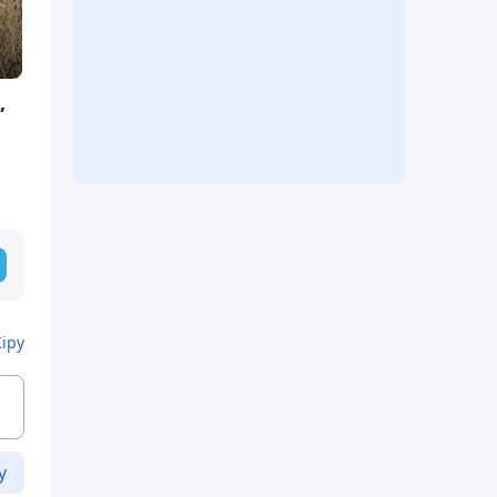
,
Кіру
у