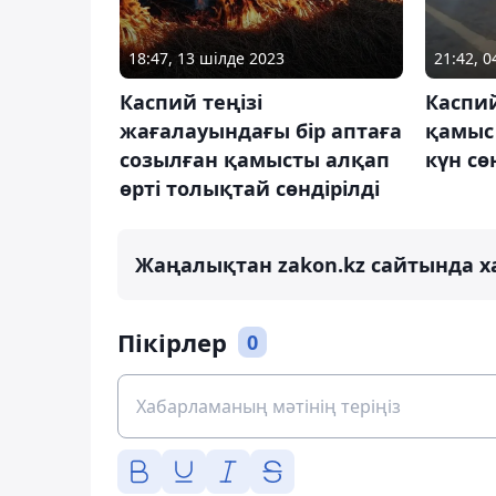
18:47, 13 шілде 2023
21:42, 0
Каспий теңізі
Каспи
жағалауындағы бір аптаға
қамыс 
созылған қамысты алқап
күн сө
өрті толықтай сөндірілді
Жаңалықтан zakon.kz сайтында х
Пікірлер
0