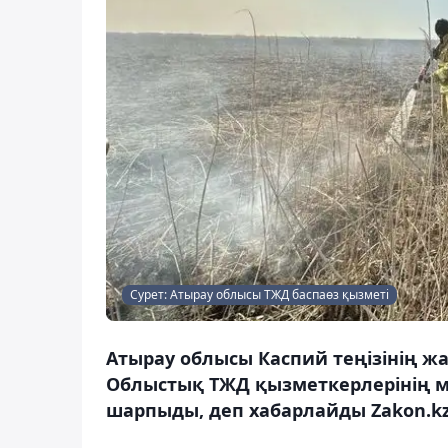
Сурет: Атырау облысы ТЖД баспаөз қызметі
Атырау облысы Каспий теңізінің ж
Облыстық ТЖД қызметкерлерінің м
шарпыды, деп хабарлайды Zakon.kz