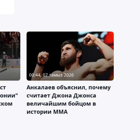
00:44, 07 тамыз 2026
ст
Анкалаев объяснил, почему
лонии"
считает Джона Джонса
ском
величайшим бойцом в
истории ММА