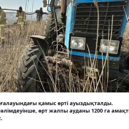
ағалауындағы қамыс өрті ауыздықталды.
әлімдеуінше, өрт жалпы ауданы 1200 га амақ
.