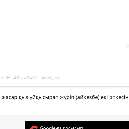
от INTERPOL KZ (@interpol_kz)
жасар қыз ұйқысырап жүріп (айкезбе) екі әпкесін
Google-ға қосылып,