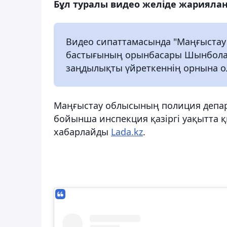
Бұл туралы видео желіде жариялан
Видео сипаттамасында "Маңғыста
бастығының орынбасары Шынболат 
заңдылықты үйреткеннің орнына о
Маңғыстау облысының полиция депар
бойынша инспекция қазіргі уақытта қ
хабарлайды
Lada.kz
.