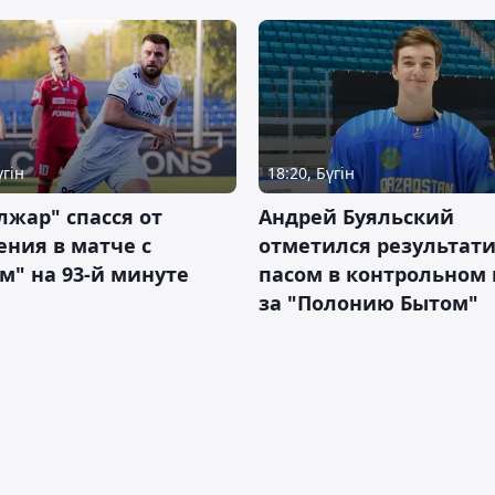
үгін
18:20, Бүгін
жар" спасся от
Андрей Буяльский
ния в матче с
отметился результат
м" на 93-й минуте
пасом в контрольном
за "Полонию Бытом"