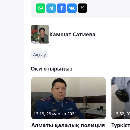
Камшат Сатиева
Ақтау
Оқи отырыңыз
13:18, 28 мамыр 2024
15:52, 
Алматы қалалық полиция
Түркіс