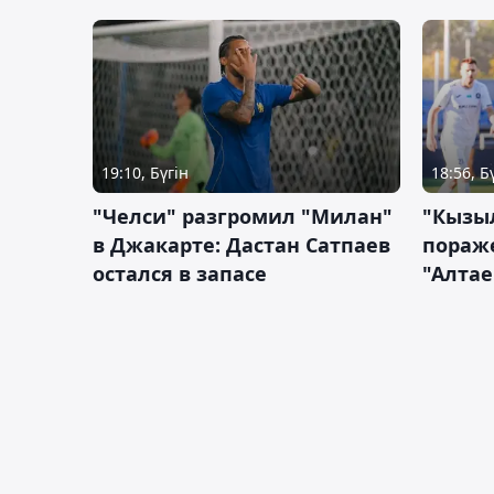
19:10, Бүгін
18:56, Б
"Челси" разгромил "Милан"
"Кызыл
в Джакарте: Дастан Сатпаев
пораже
остался в запасе
"Алтае