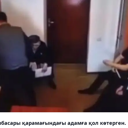
басары қарамағындағы адамға қол көтерген.