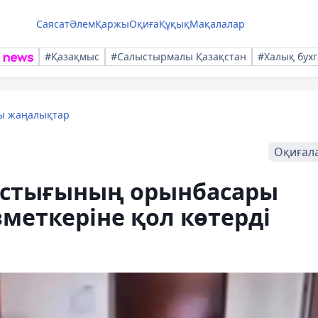
Саясат
Әлем
Қаржы
Оқиға
Құқық
Мақалалар
#Қазақмыс
#Салыстырмалы Қазақстан
#Халық бухг
лы жаңалықтар
Оқиғал
астығының орынбасары
меткеріне қол көтерді