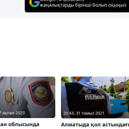
жаңалықтарды бірінші болып оқыңыз
07 ақпан 2023
20:43, 31 тамыз 2021
тан облысында
Алматыда қол астындағ