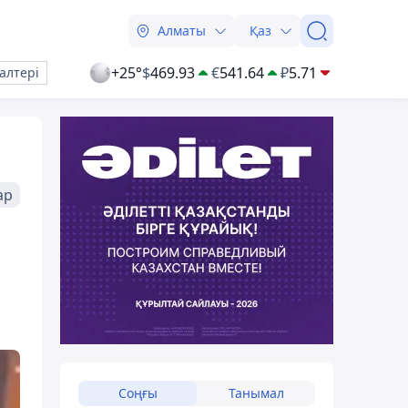
Алматы
Қаз
+25°
$
469.93
€
541.64
₽
5.71
алтері
ар
Соңғы
Танымал