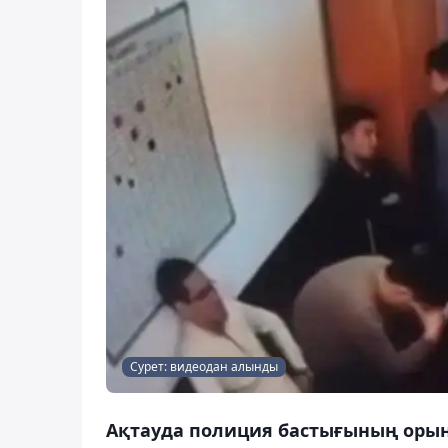
Сурет: видеодан алынды
Ақтауда полиция бастығының орын