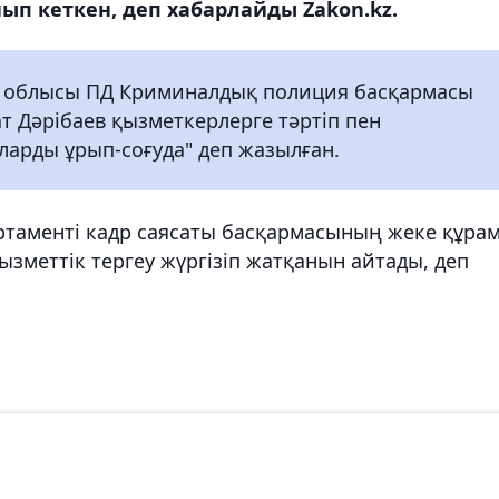
ып кеткен, деп хабарлайды Zakon.kz.
у облысы ПД Криминалдық полиция басқармасы
Дәрібаев қызметкерлерге тәртіп пен
ларды ұрып-соғуда" деп жазылған.
таменті кадр саясаты басқармасының жеке құра
ызметтік тергеу жүргізіп жатқанын айтады, деп