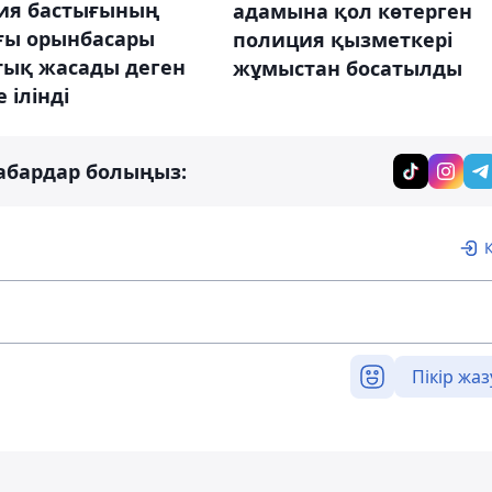
ия бастығының
адамына қол көтерген
ғы орынбасары
полиция қызметкері
тық жасады деген
жұмыстан босатылды
 ілінді
абардар болыңыз:
Пікір жаз