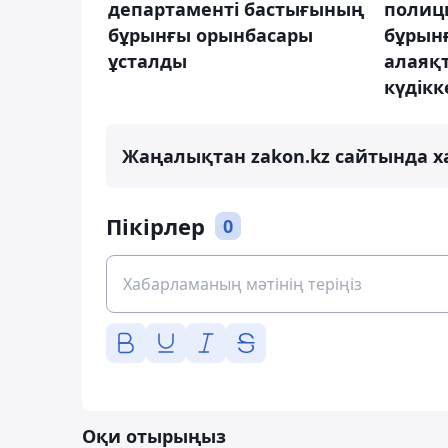
департаменті бастығының
полиц
бұрынғы орынбасары
бұрын
ұсталды
алаяқ
күдікке
Жаңалықтан zakon.kz сайтында х
Пікірлер
0
Оқи отырыңыз