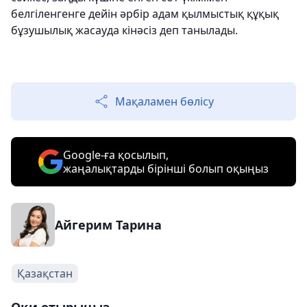
белгіленгенге дейін әрбір адам қылмыстық құқық
бұзушылық жасауда кінәсіз деп танылады.
Мақаламен бөлісу
Google-ға қосылып,
жаңалықтарды бірінші болып оқыңыз
Айгерим Тарина
Қазақстан