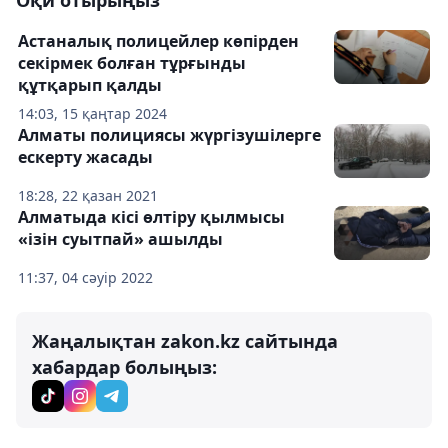
Оқи отырыңыз
Астаналық полицейлер көпірден
секірмек болған тұрғынды
құтқарып қалды
14:03, 15 қаңтар 2024
Алматы полициясы жүргізушілерге
ескерту жасады
18:28, 22 қазан 2021
Алматыда кісі өлтіру қылмысы
«ізін суытпай» ашылды
11:37, 04 сәуір 2022
Жаңалықтан zakon.kz сайтында
хабардар болыңыз: