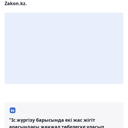
Zakon.kz.
"Іс жүргізу барысында екі жас жігіт
арасындағы жанжал төбелеске ұласып