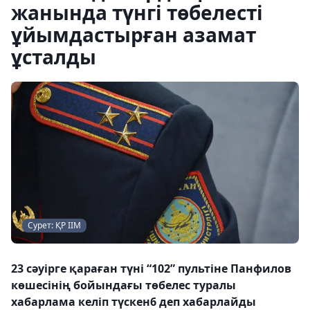
жанында түнгі төбелесті
ұйымдастырған азамат
ұсталды
Сурет: ҚР ІІМ
23 сәуірге қараған түні “102” пультіне Панфилов
көшесінің бойындағы төбелес туралы
хабарлама келіп түскен6 деп хабарлайды