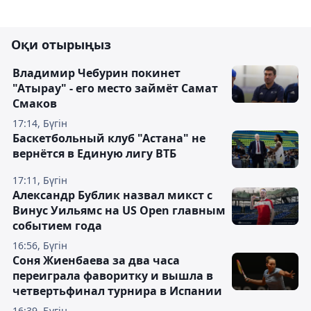
Оқи отырыңыз
Владимир Чебурин покинет
"Атырау" - его место займёт Самат
Смаков
17:14, Бүгін
Баскетбольный клуб "Астана" не
вернётся в Единую лигу ВТБ
17:11, Бүгін
Александр Бублик назвал микст с
Винус Уильямс на US Open главным
событием года
16:56, Бүгін
Соня Жиенбаева за два часа
переиграла фаворитку и вышла в
четвертьфинал турнира в Испании
16:39, Бүгін