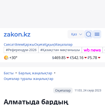
Қаз
Саясат
Әлем
Қаржы
Оқиға
Құқық
Мақалалар
#Референдум-2026
#Қазақстан мақтанышы
+30°
$
469.85
€
542.16
₽
5.78
Басты
Барлық жаңалықтар
Оқиғалар туралы жаңалықтар
Оқиғалар
11:03, 24 сәуір 2023
Алматыда бардың