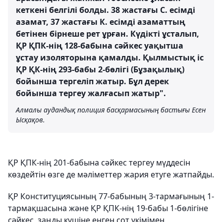
кеткені белгілі болды. 38 жастағы С. есімді
азамат, 37 жастағы К. есімді азаматтың
бетінен бірнеше рет ұрған. Күдікті ұсталып,
ҚР ҚПК-нің 128-бабына сәйкес уақытша
ұстау изоляторына қамалды. Қылмыстық іс
ҚР ҚК-нің 293-бабы 2-бөлігі (Бұзақылық)
бойынша тергеліп жатыр. Бұл дерек
бойынша тергеу жалғасып жатыр".
Алмалы аудандық полиция басқармасының бастығы Есен
Ысқақов.
ҚР ҚПК-нің 201-бабына сәйкес тергеу мүддесін
көздейтін өзге де мәліметтер жария етуге жатпайды.
ҚР Конституциясының 77-бабының 3-тармағының 1-
тармақшасына және ҚР ҚПК-нің 19-бабы 1-бөлігіне
сәйкес, заңды күшіне енген сот үкімімен