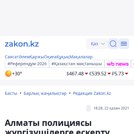
Қаз
Саясат
Әлем
Қаржы
Оқиға
Құқық
Мақалалар
#Референдум-2026
#Қазақстан мақтанышы
+30°
$
467.48
€
539.52
₽
5.73
Басты
Барлық жаңалықтар
Редакция Zakon.kz
18:28, 22 қазан 2021
Алматы полициясы
жүргізушілерге ескерту