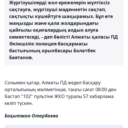
Жүргізушілерді жол ережелерін мүлтіксіз
сақтауға, жүргізуші мәдениетін сақтап,
сақтықты күшейтуге шақырамыз. Бұл өте
маңызды және қала жолдарындағы
қайғылы оқиғалардың алдын алуға
көмектеседі, - деп бөлісті Алматы қаласы ПД
Әкімшілік полиция басқармасы
бастығының орынбасары Болатбек
Баятанов.
Сонымен қатар, Алматы ПД жедел басқару
орталығының мәліметінше, таңғы сағат 08:00-ден
бастап "102" пультіне ЖКО туралы 57 хабарлама
келіп түскен.
Бақытжан Отарбаева