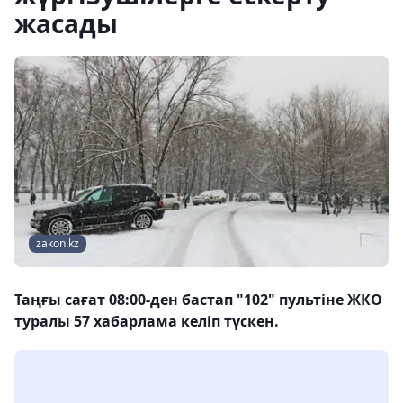
жасады
zakon.kz
Таңғы сағат 08:00-ден бастап "102" пультіне ЖКО
туралы 57 хабарлама келіп түскен.