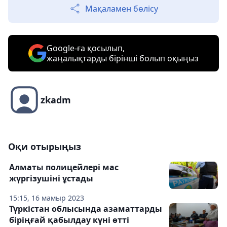
Мақаламен бөлісу
Google-ға қосылып,
жаңалықтарды бірінші болып оқыңыз
zkadm
Оқи отырыңыз
Алматы полицейлері мас
жүргізушіні ұстады
15:15, 16 мамыр 2023
Түркістан облысында азаматтарды
біріңғай қабылдау күні өтті