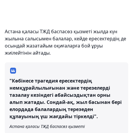
Астана қаласы ТЖД баспасөз қызметі жылда күн
жылына салысымен балалар, кейде ересектердің де
осындай жазатайым оқиғаларға бой ұруы
жиілейтінін айтады.
"Көбінесе трагедия ересектердің
немқұрайлылығынан және терезелерді
тазалау кезіндегі абайсыздықтан орны
алып жатады. Сондай-ақ, жыл басынан бері
елордада балалардың терезеден
құлауының үш жағдайы тіркелді".
Астана қаласы ТЖД баспасөз қызметі