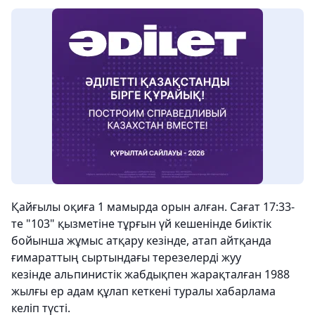
Қайғылы оқиға 1 мамырда орын алған. Сағат 17:33-
те "103" қызметіне тұрғын үй кешенінде биіктік
бойынша жұмыс атқару кезінде, атап айтқанда
ғимараттың сыртындағы терезелерді жуу
кезінде альпинистік жабдықпен жарақталған 1988
жылғы ер адам құлап кеткені туралы хабарлама
келіп түсті.