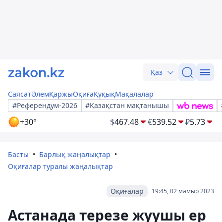
Қаз
Саясат
Әлем
Қаржы
Оқиға
Құқық
Мақалалар
#Референдум-2026
#Қазақстан мақтанышы
+30°
$
467.48
€
539.52
₽
5.73
Басты
Барлық жаңалықтар
Оқиғалар туралы жаңалықтар
Оқиғалар
19:45, 02 мамыр 2023
Астанада терезе жуушы ер