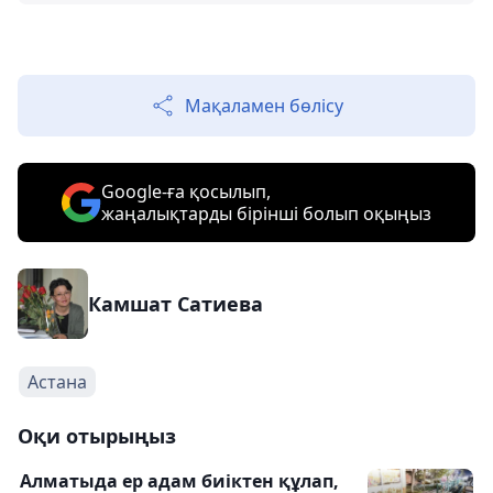
Мақаламен бөлісу
Google-ға қосылып,
жаңалықтарды бірінші болып оқыңыз
Камшат Сатиева
Астана
Оқи отырыңыз
Алматыда ер адам биіктен құлап,