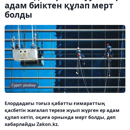
адам биіктен құлап мерт
болды
Сурет: pixabay
Елордадағы тоғыз қабатты ғимараттың
қасбетін жағалап терезе жуып жүрген ер адам
құлап кетіп, оқиға орнында мерт болды, деп
хабарлайды Zakon.kz.