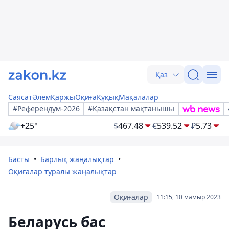
Қаз
Саясат
Әлем
Қаржы
Оқиға
Құқық
Мақалалар
#Референдум-2026
#Қазақстан мақтанышы
+25°
$
467.48
€
539.52
₽
5.73
Басты
Барлық жаңалықтар
Оқиғалар туралы жаңалықтар
Оқиғалар
11:15, 10 мамыр 2023
Беларусь бас