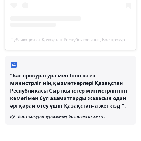
Публикация от Қазақстан Республикасының Бас прокуратурасы (@prokuratura.govkz)
"Бас прокуратура мен Ішкі істер
министрлігінің қызметкерлері Қазақстан
Республикасы Сыртқы істер министрлігінің
көмегімен бұл азаматтарды жазасын одан
әрі қарай өтеу үшін Қазақстанға жеткізді".
ҚР Бас прокуратурасының баспасөз қызметі