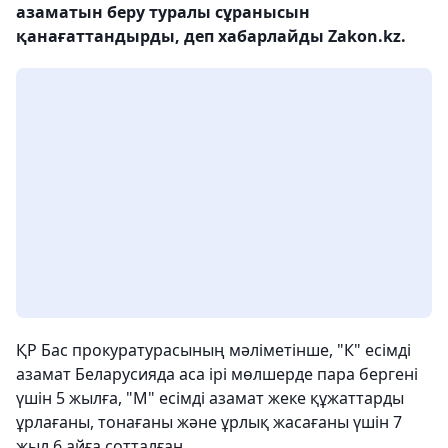
азаматын беру туралы сұранысын
қанағаттандырды, деп хабарлайды Zakon.kz.
ҚР Бас прокуратурасының мәліметінше, "К" есімді
азамат Беларусияда аса ірі мөлшерде пара бергені
үшін 5 жылға, "М" есімді азамат жеке құжаттарды
ұрлағаны, тонағаны және ұрлық жасағаны үшін 7
жыл 6 айға сотталған.