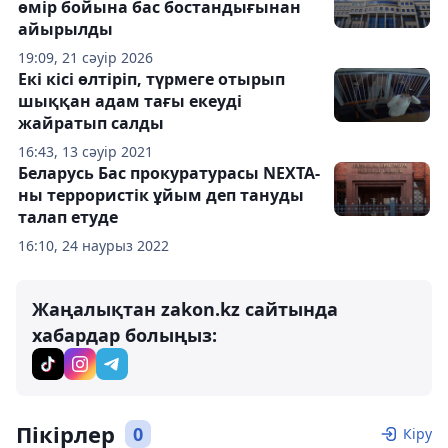
өмір бойына бас бостандығынан
айырылды
19:09, 21 сәуір 2026
Екі кісі өлтіріп, түрмеге отырып
шыққан адам тағы екеуді
жайратып салды
16:43, 13 сәуір 2021
Беларусь Бас прокуратурасы NEXTA-
ны террористік ұйым деп тануды
талап етуде
16:10, 24 наурыз 2022
Жаңалықтан zakon.kz сайтында
хабардар болыңыз:
Пікірлер
0
Кіру