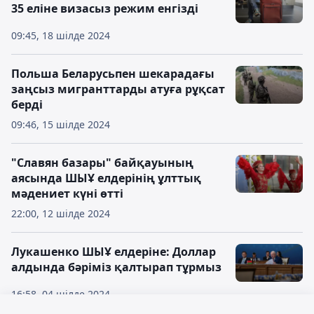
35 еліне визасыз режим енгізді
09:45, 18 шілде 2024
Польша Беларусьпен шекарадағы
заңсыз мигранттарды атуға рұқсат
берді
09:46, 15 шілде 2024
"Славян базары" байқауының
аясында ШЫҰ елдерінің ұлттық
мәдениет күні өтті
22:00, 12 шілде 2024
Лукашенко ШЫҰ елдеріне: Доллар
алдында бәріміз қалтырап тұрмыз
16:58, 04 шілде 2024