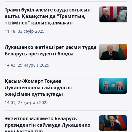
Трамп бүкіл әлемге сауда соғысын
ашты. Қазақстан да "Трамптың
тізімінен" қалыс қалмаған
11:18, 03 сәуір 2025
Лукашенко жетінші рет ресми түрде
Беларусь президенті болды
14:43, 25 наурыз 2025
Қасым-Жомарт Тоқаев
Лукашенконы сайлаудағы
жеңісімен құттықтады
14:01, 27 қаңтар 2025
Экзитпол мәліметі: Беларусь
президентін сайлауда Лукашенко
көш бастап тұр