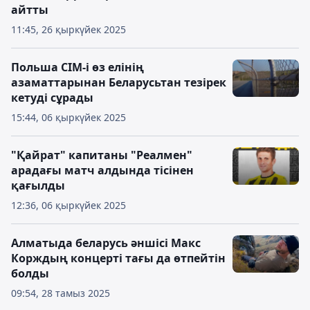
айтты
11:45, 26 қыркүйек 2025
Польша СІМ-і өз елінің
азаматтарынан Беларусьтан тезірек
кетуді сұрады
15:44, 06 қыркүйек 2025
"Қайрат" капитаны "Реалмен"
арадағы матч алдында тісінен
қағылды
12:36, 06 қыркүйек 2025
Алматыда беларусь әншісі Макс
Корждың концерті тағы да өтпейтін
болды
09:54, 28 тамыз 2025