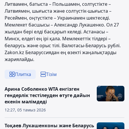
Литвамен, батыста – Польшамен, солтүстікте –
Латвиямен, шығыста және солтүстік-шығыста –
Ресеймен, оңтүстікте – Украинамен шектеседі.
Мемлекет басшысы – Александр Лукашенко. Ол 27
жылдан бері елді басқарып келеді. Астанасы –
Минск, елдегі ең ірі қала. Мемлекеттік тілдері –
беларусь және орыс тілі. Валютасы-Беларусь рублі.
Zakon.kz Беларуссиядан ең өзекті жаңалықтарды
жариялайды.
Плитка
Тізім
Арина Соболенко WTA енгізген
гендерлік тестілеуден өтуге дайын
екенін мәлімдеді
12:27, 05 тамыз 2026
Тоқаев Лукашенконы және Беларусь