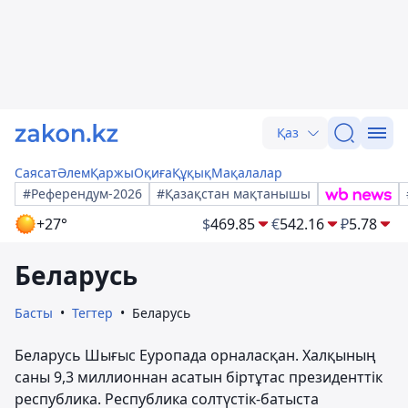
Қаз
Саясат
Әлем
Қаржы
Оқиға
Құқық
Мақалалар
#Референдум-2026
#Қазақстан мақтанышы
+27°
$
469.85
€
542.16
₽
5.78
Беларусь
Басты
Тегтер
Беларусь
Беларусь Шығыс Еуропада орналасқан. Халқының
саны 9,3 миллионнан асатын біртұтас президенттік
республика. Республика солтүстік-батыста