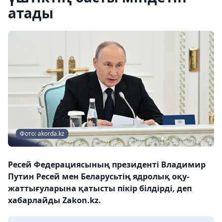
атады
Фото: akorda.kz
Ресей Федерациясының президенті Владимир
Путин Ресей мен Беларусьтің ядролық оқу-
жаттығуларына қатысты пікір білдірді, деп
хабарлайды Zakon.kz.