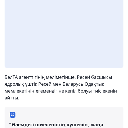
БелТА агенттігінің мәліметінше, Ресей басшысы
ядролық үштік Ресей мен Беларусь Одақтық
мемлекетінің егемендігіне кепіл болуы тиіс екенін
айтты.
"Әлемдегі шиеленістің күшеюін, жаңа