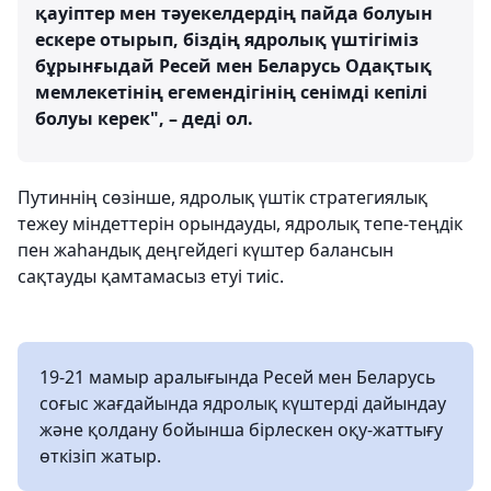
қауіптер мен тәуекелдердің пайда болуын
ескере отырып, біздің ядролық үштігіміз
бұрынғыдай Ресей мен Беларусь Одақтық
мемлекетінің егемендігінің сенімді кепілі
болуы керек", – деді ол.
Путиннің сөзінше, ядролық үштік стратегиялық
тежеу міндеттерін орындауды, ядролық тепе-теңдік
пен жаһандық деңгейдегі күштер балансын
сақтауды қамтамасыз етуі тиіс.
19-21 мамыр аралығында Ресей мен Беларусь
соғыс жағдайында ядролық күштерді дайындау
және қолдану бойынша бірлескен оқу-жаттығу
өткізіп жатыр.