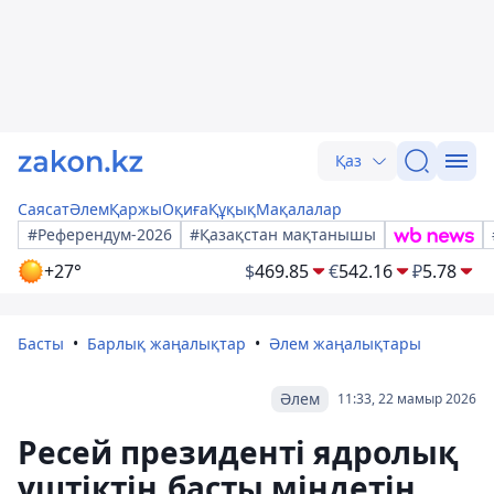
Қаз
Саясат
Әлем
Қаржы
Оқиға
Құқық
Мақалалар
#Референдум-2026
#Қазақстан мақтанышы
+27°
$
469.85
€
542.16
₽
5.78
Басты
Барлық жаңалықтар
Әлем жаңалықтары
Әлем
11:33, 22 мамыр 2026
Ресей президенті ядролық
үштіктің басты міндетін