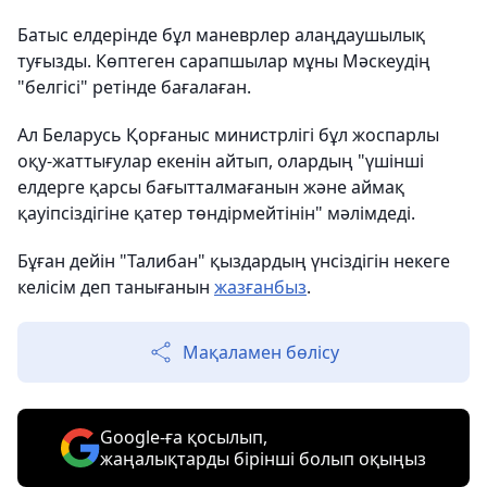
Батыс елдерінде бұл маневрлер алаңдаушылық
туғызды. Көптеген сарапшылар мұны Мәскеудің
"белгісі" ретінде бағалаған.
Ал Беларусь Қорғаныс министрлігі бұл жоспарлы
оқу-жаттығулар екенін айтып, олардың "үшінші
елдерге қарсы бағытталмағанын және аймақ
қауіпсіздігіне қатер төндірмейтінін" мәлімдеді.
Бұған дейін "Талибан" қыздардың үнсіздігін некеге
келісім деп танығанын
жазғанбыз
.
Мақаламен бөлісу
Google-ға қосылып,
жаңалықтарды бірінші болып оқыңыз