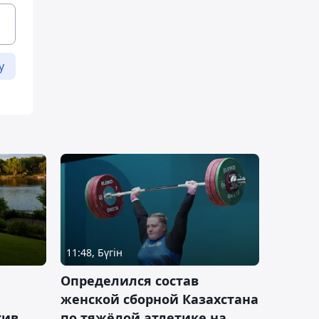
у
11:48, Бүгін
Определился состав
женской сборной Казахстана
тив
по тяжёлой атлетике на