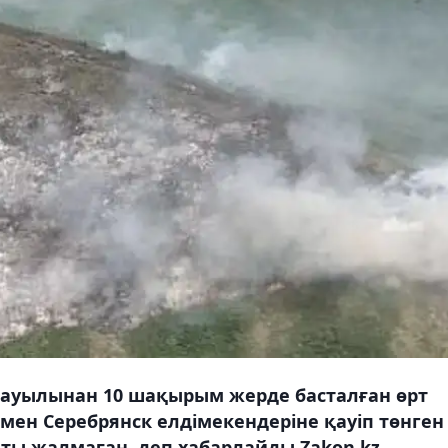
е ауылынан 10 шақырым жерде басталған өрт
ен Серебрянск елдімекендеріне қауіп төнген
ты жалмаған, деп хабарлайды Zakon.kz.