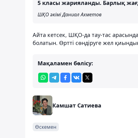
5 класы жарияланды. Барлық жағ
ШҚО әкімі Даниал Ахметов
Айта кетсек, ШҚО-да тау-тас арасынд
болатын. Өртті сөндіруге жел қиынд
Мақаламен бөлісу:
Камшат Сатиева
Өскемен