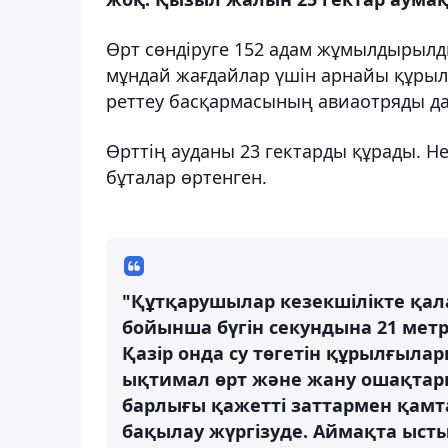
Өрт сөндіруге 152 адам жұмылдырылд
мұндай жағдайлар үшін арнайы құрыл
реттеу басқармасының авиаотряды да
Өрттің ауданы 23 гектарды құрады. Не
бұталар өртенген.
"Құтқарушылар кезекшілікте қал
бойынша бүгін секундына 21 метрг
Қазір онда су төгетін құрылғыла
ықтимал өрт және жану ошақтары
барлығы қажетті заттармен қамта
бақылау жүргізуде. Аймақта ысты