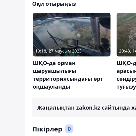
Оқи отырыңыз
19:18, 27 маусым 2023
20:48, 
ШҚО-да орман
ШҚО-да
шаруашылығы
арасын
территориясындағы өрт
сөнді
оқшауланды
туғыз
Жаңалықтан zakon.kz сайтында х
Пікірлер
0