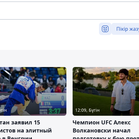
Пікір жаз
үгін
12:09, Бүгін
тан заявил 15
Чемпион UFC Алекс
истов на элитный
Волкановски начал
 в Венгрии
подготовку к бою про