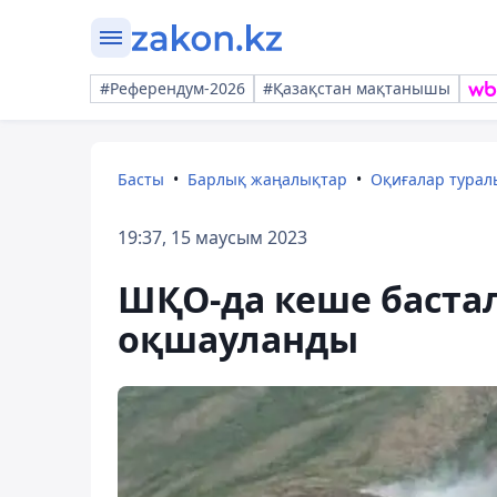
#Референдум-2026
#Қазақстан мақтанышы
Басты
Барлық жаңалықтар
Оқиғалар тура
19:37, 15 маусым 2023
ШҚО-да кеше бастал
оқшауланды