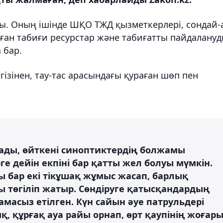
ы. Оның ішінде ШҚО ТЖД қызметкерлері, сондай-
ған табиғи ресурстар және табиғатты пайдалану
 бар.
гізінен, тау-тас арасындағы қураған шөп пен
ады, өйткені синоптиктердің болжамы
е дейін екпіні бар қатты жел болуы мүмкін.
ры бар екі тікұшақ жұмыс жасап, барлық
 төгіліп жатыр. Сөндіруге қатысқандардың
масыз етілген. Күн сайын әуе патрульдері
қ, құрғақ ауа райы орнап, өрт қаупінің жоғар