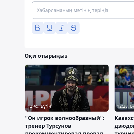
Оқи отырыңыз
12:45, Бүгін
12:28, Б
"Он игрок волнообразный":
Казахс
тренер Турсунов
дзюдо
прокомментировал провал
турнир