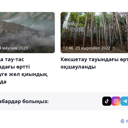
14 маусым 2023
12:46, 25 қыркүйек 2022
 тау-тас
Көкшетау тауындағы өр
дағы өртті
оқшауланды
руге жел қиындық
уда
абардар болыңыз: