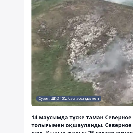
Сурет: ШҚО ТЖД баспасөз қызметі
14 маусымда түске таман Северно
толығымен оқшауланды. Северное м
жоқ. Қызыл жалын 25 гектар аумақ