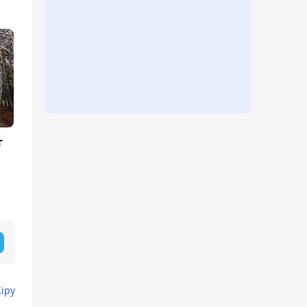
т
Кіру