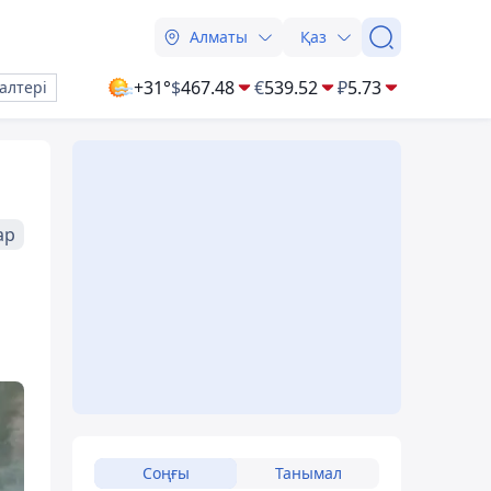
Алматы
Қаз
+31°
$
467.48
€
539.52
₽
5.73
алтері
ар
Соңғы
Танымал