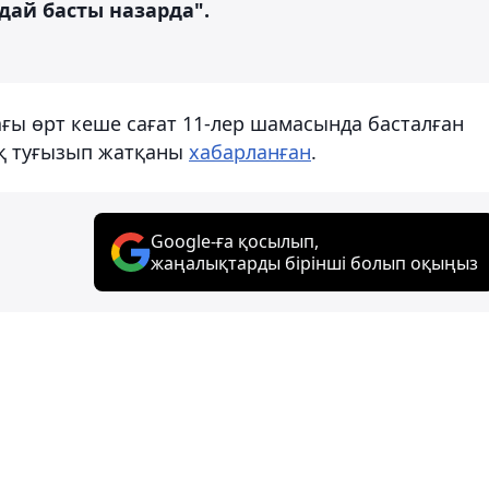
дай басты назарда".
ағы өрт кеше сағат 11-лер шамасында басталған
ық туғызып жатқаны
хабарланған
.
Google-ға қосылып,
жаңалықтарды бірінші болып оқыңыз