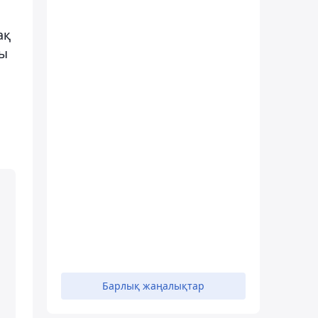
ақ
ды
Барлық жаңалықтар
ы