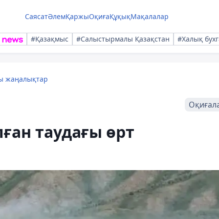
Саясат
Әлем
Қаржы
Оқиға
Құқық
Мақалалар
#Қазақмыс
#Салыстырмалы Қазақстан
#Халық бухг
лы жаңалықтар
Оқиғал
ған таудағы өрт