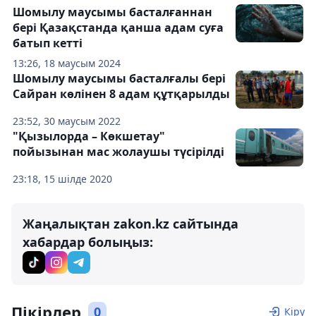
Шомылу маусымы басталғаннан
бері Қазақстанда қанша адам суға
батып кетті
13:26, 18 маусым 2024
Шомылу маусымы басталғалы бері
Сайран көлінен 8 адам құтқарылды
23:52, 30 маусым 2022
"Қызылорда – Көкшетау"
пойызынан мас жолаушы түсірілді
23:18, 15 шілде 2020
Жаңалықтан zakon.kz сайтында
хабардар болыңыз:
Пікірлер
0
Кіру