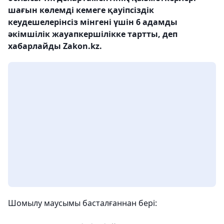
шағын көлемді кемеге қауіпсіздік
кеудешелерінсіз мінгені үшін 6 адамды
әкімшілік жауапкершілікке тартты, деп
хабарлайды Zakon.kz.
Шомылу маусымы басталғаннан бері: