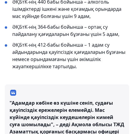
ӘҚБтК-нің 440 бабы бойынша – алкоголь
ішімдіктерді ішкені және қоғамдық орындарда
мас күйінде болғаны үшін 9 адам,
ӘҚБтК-нің 364-бабы бойынша – ортақ су
пайдалану қағидаларын бұзғаны үшін 5 адам,
ӘҚБтК-нің 412-бабы бойынша – 1 адам су
айдындарында қауіпсіздік қағидаларын бұзғаны
немесе орындамағаны үшін әкімшілік
жауапкершілікке тартылды.
"Адамдар көбіне өз күшіне сеніп, судағы
қауіпсіздік ережелерін елемейді. Мас
күйінде қауіпсіздік кеудешелерін кимей
суға шомылады", – деді Ақмола облысы ТЖД
Азаматтық қорғаныс басқармасы офицері