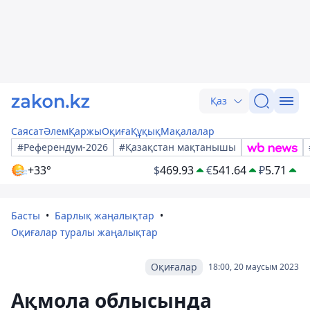
Қаз
Саясат
Әлем
Қаржы
Оқиға
Құқық
Мақалалар
#Референдум-2026
#Қазақстан мақтанышы
+33°
$
469.93
€
541.64
₽
5.71
Басты
Барлық жаңалықтар
Оқиғалар туралы жаңалықтар
Оқиғалар
18:00, 20 маусым 2023
Ақмола облысында