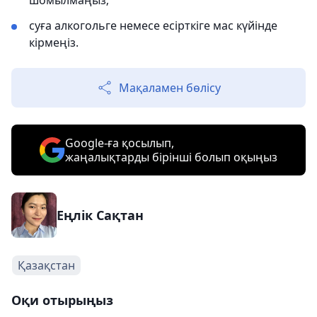
шомылмаңыз;
суға алкогольге немесе есірткіге мас күйінде
кірмеңіз.
Мақаламен бөлісу
Google-ға қосылып,
жаңалықтарды бірінші болып оқыңыз
Еңлік Сақтан
Қазақстан
Оқи отырыңыз