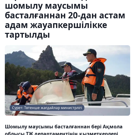
шомылу маусымы
басталғаннан 20-дан астам
адам жауапкершілікке
тартылды
Сурет: Төтенше жағдайлар министрлігі
Шомылу маусымы басталғаннан бері Ақмола
облысы ТЖ департаментінің қызметкерлері