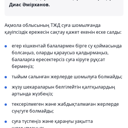
Диас Әмірханов.
Ақмола облысының ТЖД суға шомылғанда
қауіпсіздік ережесін сақтау қажет екенін еске салды:
егер кішкентай балалармен бірге су қоймасында
болсаңыз, оларды қараусыз қалдырмаңыз,
балаларға ересектерсіз суға кіруге рұқсат
бермеңіз;
тыйым салынған жерлерде шомылуға болмайды;
жүзу шекараларын белгілейтін қалтқылардың
артында жүзбеңіз;
тексерілмеген және жабдықталмаған жерлерде
сүңгуге болмайды;
суға түспеңіз және қараңғы уақытта