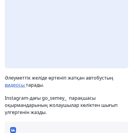
Әлеуметтік желіде өртеніп жатқан автобустың
видеосы
тарады.
Instagram-дағы go_semey_ парақшасы
оқырмандарының жолаушылар көліктен шығып
үлгергенін жазды.