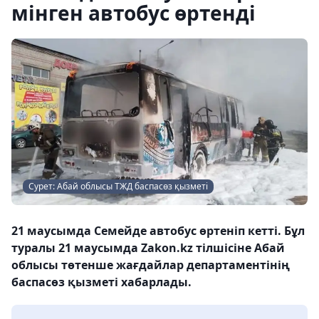
мінген автобус өртенді
Сурет: Абай облысы ТЖД баспасөз қызметі
21 маусымда Семейде автобус өртеніп кетті. Бұл
туралы 21 маусымда Zakon.kz тілшісіне Абай
облысы төтенше жағдайлар департаментінің
баспасөз қызметі хабарлады.