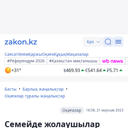
Қаз
Саясат
Әлем
Қаржы
Оқиға
Құқық
Мақалалар
#Референдум-2026
#Қазақстан мақтанышы
+31°
$
469.93
€
541.64
₽
5.71
Басты
Барлық жаңалықтар
Оқиғалар туралы жаңалықтар
Оқиғалар
16:58, 21 маусым 2023
Семейде жолаушылар