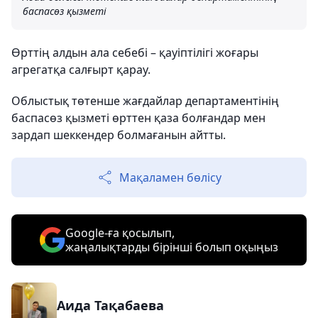
баспасөз қызметі
Өрттің алдын ала себебі – қауіптілігі жоғары
агрегатқа салғырт қарау.
Облыстық төтенше жағдайлар департаментінің
баспасөз қызметі өрттен қаза болғандар мен
зардап шеккендер болмағанын айтты.
Мақаламен бөлісу
Google-ға қосылып,
жаңалықтарды бірінші болып оқыңыз
Аида Тақабаева