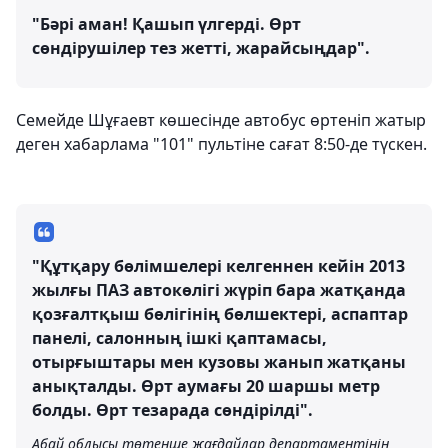
"Бәрі аман! Қашып үлгерді. Өрт
сөндірушілер тез жетті, жарайсыңдар".
Семейде Шұғаевт көшесінде автобус өртеніп жатыр
деген хабарлама "101" пультіне сағат 8:50-де түскен.
"Құтқару бөлімшелері келгеннен кейін 2013
жылғы ПАЗ автокөлігі жүріп бара жатқанда
қозғалтқыш бөлігінің бөлшектері, аспаптар
панелі, салонның ішкі қаптамасы,
отырғыштары мен кузовы жанып жатқаны
анықталды. Өрт аумағы 20 шаршы метр
болды. Өрт тезарада сөндірілді".
Абай облысы төтенше жағдайлар департаментінің