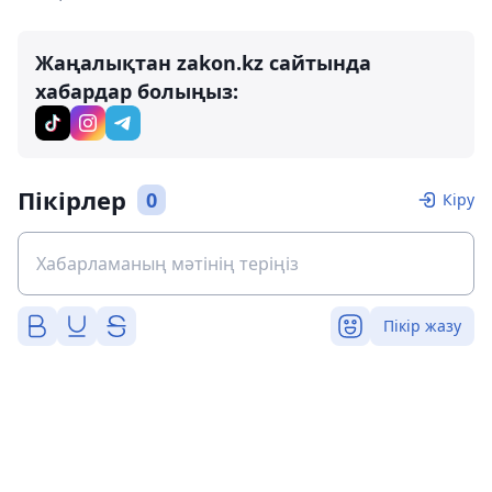
Жаңалықтан zakon.kz сайтында
хабардар болыңыз:
Пікірлер
0
Кіру
Пікір жазу