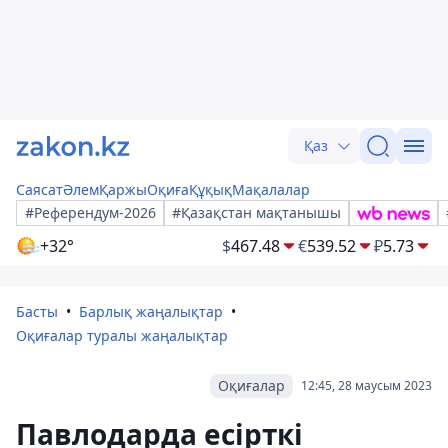
Қаз
Саясат
Әлем
Қаржы
Оқиға
Құқық
Мақалалар
#Референдум-2026
#Қазақстан мақтанышы
+32°
$
467.48
€
539.52
₽
5.73
Басты
Барлық жаңалықтар
Оқиғалар туралы жаңалықтар
Оқиғалар
12:45, 28 маусым 2023
Павлодарда есірткі