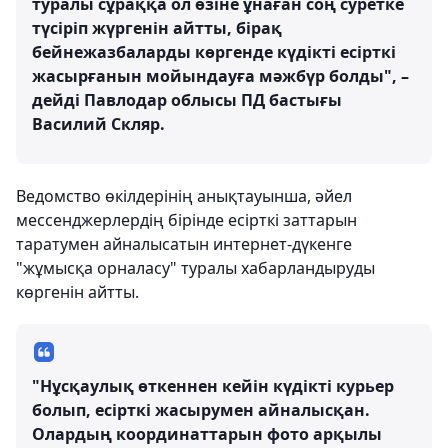
туралы сұраққа ол өзіне ұнаған соң суретке
түсіріп жүргенін айтты, бірақ
бейнежазбаларды көргенде күдікті есірткі
жасырғанын мойындауға мәжбүр болды", –
дейді Павлодар облысы ПД бастығы
Василий Скляр.
Ведомство өкілдерінің анықтауынша, әйел
мессенджерлердің бірінде есірткі заттарын
таратумен айналысатын интернет-дүкенге
"жұмысқа орналасу" туралы хабарландыруды
көргенін айтты.
"Нұсқаулық өткеннен кейін күдікті курьер
болып, есірткі жасырумен айналысқан.
Олардың координаттарын фото арқылы