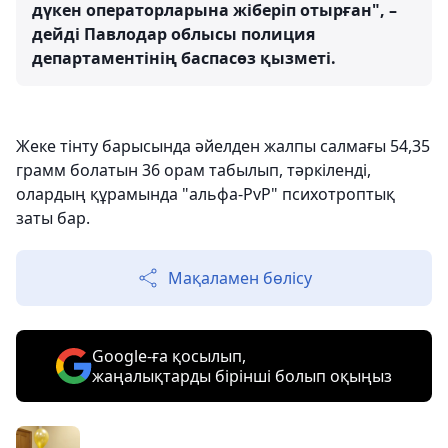
дүкен операторларына жіберіп отырған", –
дейді Павлодар облысы полиция
департаментінің баспасөз қызметі.
Жеке тінту барысында әйелден жалпы салмағы 54,35
грамм болатын 36 орам табылып, тәркіленді,
олардың құрамында "альфа-PvP" психотроптық
заты бар.
Мақаламен бөлісу
Google-ға қосылып,
жаңалықтарды бірінші болып оқыңыз