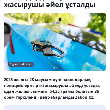
жасырушы әйел ұсталды
Сурет: Zakon.kz
2023 жылғы 28 маусым күні павлодарлық
полицейлер есірткі жасырушы әйелді ұстады,
одан жалпы салмағы 54,35 грамм болатын 36
орам тәркіленді, деп хабарлайды Zakon.kz.