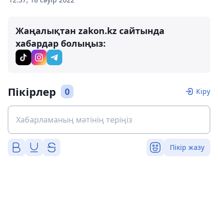
Жаңалықтан zakon.kz сайтында
хабардар болыңыз:
Пікірлер
0
Кіру
Пікір жазу