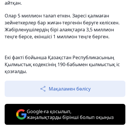
айтқан.
Олар 5 миллион талап еткен. Зәресі қалмаған
зейнеткерлер бар жиған-тергенін беруге келіскен.
Жәбірленушілердің бірі алаяқтарға 3,5 миллион
теңге берсе, екіншісі 1 миллион теңге берген.
Екі факті бойынша Қазақстан Республикасының
Қылмыстық кодексiнің 190-бабымен қылмыстық іс
қозғалды.
Мақаламен бөлісу
Google-ға қосылып,
жаңалықтарды бірінші болып оқыңыз