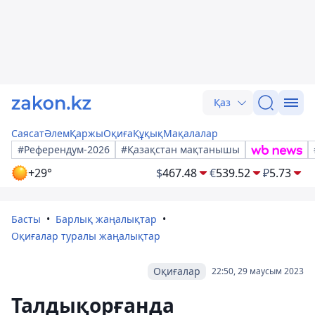
Қаз
Саясат
Әлем
Қаржы
Оқиға
Құқық
Мақалалар
#Референдум-2026
#Қазақстан мақтанышы
+29°
$
467.48
€
539.52
₽
5.73
Басты
Барлық жаңалықтар
Оқиғалар туралы жаңалықтар
Оқиғалар
22:50, 29 маусым 2023
Талдықорғанда