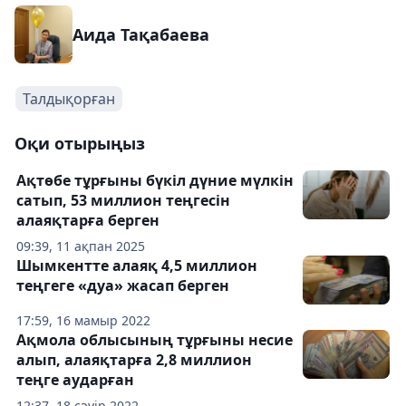
Аида Тақабаева
Талдықорған
Оқи отырыңыз
Ақтөбе тұрғыны бүкіл дүние мүлкін
сатып, 53 миллион теңгесін
алаяқтарға берген
09:39, 11 ақпан 2025
Шымкентте алаяқ 4,5 миллион
теңгеге «дуа» жасап берген
17:59, 16 мамыр 2022
Ақмола облысының тұрғыны несие
алып, алаяқтарға 2,8 миллион
теңге аударған
12:37, 18 сәуір 2022