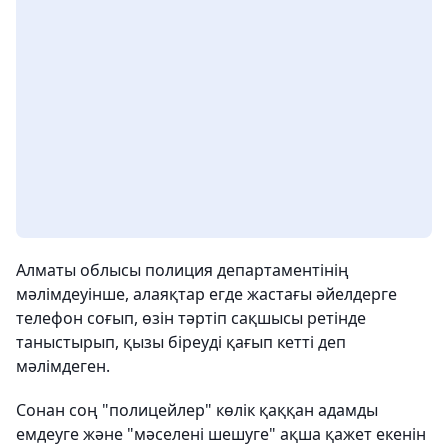
Алматы облысы полиция департаментінің
мәлімдеуінше, алаяқтар егде жастағы әйелдерге
телефон соғып, өзін тәртіп сақшысы ретінде
таныстырып, қызы біреуді қағып кетті деп
мәлімдеген.
Сонан соң "полицейлер" көлік қаққан адамды
емдеуге және "мәселені шешуге" ақша қажет екенін