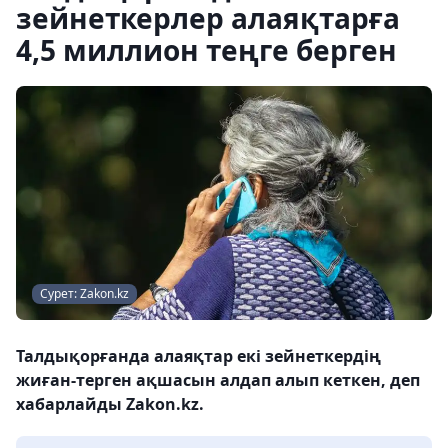
зейнеткерлер алаяқтарға
4,5 миллион теңге берген
Сурет: Zakon.kz
Талдықорғанда алаяқтар екі зейнеткердің
жиған-терген ақшасын алдап алып кеткен, деп
хабарлайды Zakon.kz.