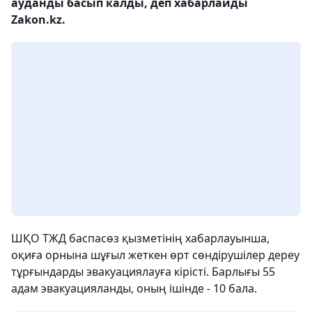
ауданды басып калды, деп хабарлайды
Zakon.kz.
ШҚО ТЖД баспасөз қызметінің хабарлауынша,
оқиға орнына шұғыл жеткен өрт сөндірушілер дереу
тұрғындарды эвакуациялауға кірісті. Барлығы 55
адам эвакуацияланды, оның ішінде - 10 бала.