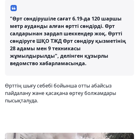
"Өрт сөндірушіле сағат 6.19-да 120 шаршы
метр ауданды алған өртті сөндірді. Өрт
салдарынан зардап шеккендер жоқ. Өртті
сөндіруге ШҚО ТЖД Өрт сөндіру қызметінің
28 адамы мен 9 техникасы
жұмылдырылды", делінген құзырлы
ведомство хабарламасында.
Өрттің шығу себебі бойынша отты абайсыз
пайдалану және қасақана өртеу болжамдары
пысықталуда.