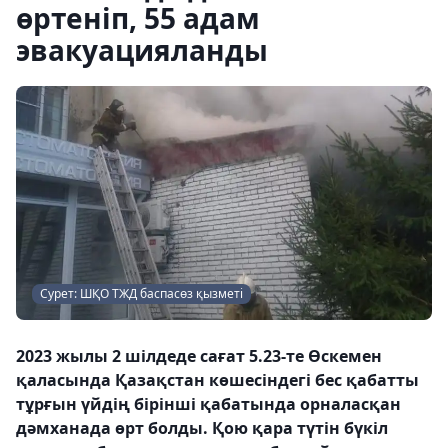
өртеніп, 55 адам
эвакуацияланды
Сурет: ШҚО ТЖД баспасөз қызметі
2023 жылы 2 шілдеде сағат 5.23-те Өскемен
қаласында Қазақстан көшесіндегі бес қабатты
тұрғын үйдің бірінші қабатында орналасқан
дәмханада өрт болды. Қою қара түтін бүкіл