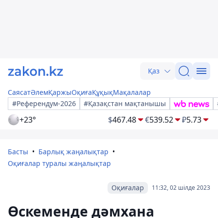
Қаз
Саясат
Әлем
Қаржы
Оқиға
Құқық
Мақалалар
#Референдум-2026
#Қазақстан мақтанышы
+23°
$
467.48
€
539.52
₽
5.73
Басты
Барлық жаңалықтар
Оқиғалар туралы жаңалықтар
Оқиғалар
11:32, 02 шілде 2023
Өскеменде дәмхана