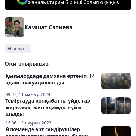
жаңалықтарды бірінші болып оқыңыз
Камшат Сатиева
Өскемен
Оқи отырыңыз
Қызылордада дәмхана өртеніп, 14
адам эвакуацияланды
09:47, 11 мамыр 2024
Теміртауда көпқабатты үйде газ
жарылып, жеті адамды күйік
шалды
16:36, 13 наурыз 2023
Өскеменде өрт сөндірушілер
өртеніп жатқан пәтерден баласы