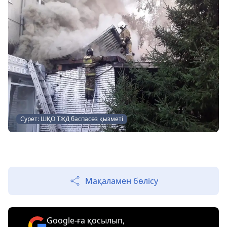
Сурет: ШҚО ТЖД баспасөз қызметі
Мақаламен бөлісу
Google-ға қосылып,