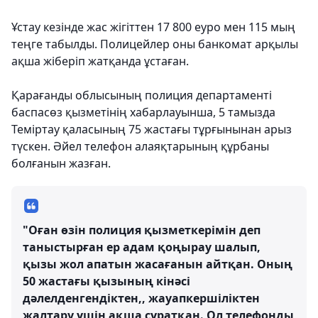
Ұстау кезінде жас жігіттен 17 800 еуро мен 115 мың
теңге табылды. Полицейлер оны банкомат арқылы
ақша жіберіп жатқанда ұстаған.
Қарағанды ​​облысының полиция департаменті
баспасөз қызметінің хабарлауынша, 5 тамызда
Теміртау қаласының 75 жастағы тұрғынынан арыз
түскен. Әйел телефон алаяқтарының құрбаны
болғанын жазған.
"Оған өзін полиция қызметкерімін деп
таныстырған ер адам қоңырау шалып,
қызы жол апатын жасағанын айтқан. Оның
50 жастағы қызының кінәсі
дәлелденгендіктен,, жауапкершіліктен
жалтару үшін ақша сұратқан. Ол телефонды