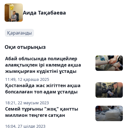
Аида Тақабаева
Қарағанды
Оқи отырыңыз
Абай облысында полицейлер
алаяқтықпен ірі көлемде ақша
жымқырған күдіктіні ұстады
11:49, 12 қараша 2025
Қостанайда жас жігіттен ақша
бопсалаған топ адам ұсталды
18:21, 22 маусым 2023
Семей тұрғыны "жоқ" қантты
миллион теңгеге сатқан
16:04, 27 шілде 2023