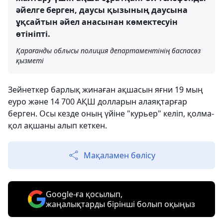
әйелге берген, даусы қызының даусына
ұқсайтын әйел анасынан көмектесуін
өтініпті.
Қарағанды ​​облысы полиция департаментінің баспасөз
қызметі
Зейнеткер барлық жинаған ақшасын яғни 19 мың
еуро және 14 700 АҚШ долларын алаяқтарғар
берген. Осы кезде оның үйіне "курьер" келіп, қолма-
қол ақшаны алып кеткен.
Мақаламен бөлісу
Google-ға қосылып,
жаңалықтарды бірінші болып оқыңыз