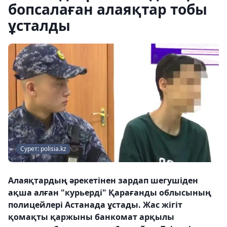
бопсалаған алаяқтар тобы
ұсталды
Сурет: polisia.kz
Алаяқтардың әрекетінен зардап шегушіден
ақша алған "курьерді" Қарағанды ​​облысының
полицейлері Астанада ұстады. Жас жігіт
қомақты қаржыны банкомат арқылы