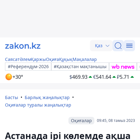
Қаз
Саясат
Әлем
Қаржы
Оқиға
Құқық
Мақалалар
#Референдум-2026
#Қазақстан мақтанышы
+30°
$
469.93
€
541.64
₽
5.71
Басты
Барлық жаңалықтар
Оқиғалар туралы жаңалықтар
Оқиғалар
09:45, 08 тамыз 2023
Астанада ірі көлемде ақша