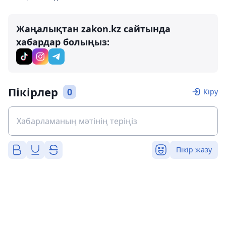
Жаңалықтан zakon.kz сайтында
хабардар болыңыз:
Пікірлер
0
Кіру
Пікір жазу