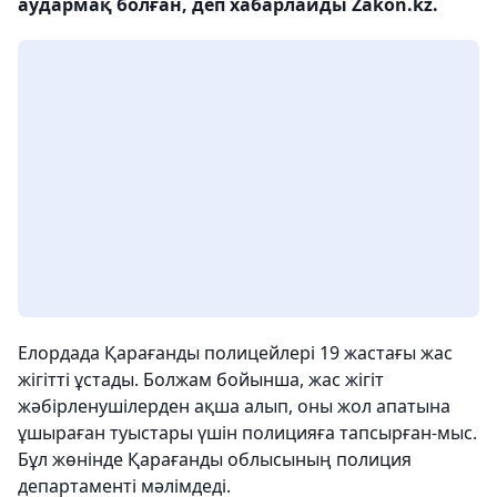
аудармақ болған, деп хабарлайды Zakon.kz.
Елордада Қарағанды ​​полицейлері 19 жастағы жас
жігітті ұстады. Болжам бойынша, жас жігіт
жәбірленушілерден ақша алып, оны жол апатына
ұшыраған туыстары үшін полицияға тапсырған-мыс.
Бұл жөнінде Қарағанды ​​облысының полиция
департаменті мәлімдеді.