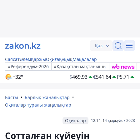
Қаз
Саясат
Әлем
Қаржы
Оқиға
Құқық
Мақалалар
#Референдум-2026
#Қазақстан мақтанышы
+32°
$
469.93
€
541.64
₽
5.71
Басты
Барлық жаңалықтар
Оқиғалар туралы жаңалықтар
Оқиғалар
12:14, 14 қыркүйек 2023
Сотталған күйеуін