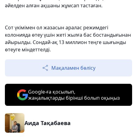
әйелден алған ақшаны жұмсап тастаған.
Сот үкімімен ол жазасын аралас режимдегі
колонияда өтеу үшін жеті жылға бас бостандығынан
айырылды. Сондай-ақ 13 миллион теңге шығынды
өтеуге міндеттелді.
Мақаламен бөлісу
Google-ға қосылып,
жаңалықтарды бірінші болып оқыңыз
Аида Тақабаева