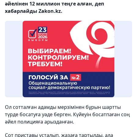
әйелінен 12 миллион теңге алған, деп
хабарлайды Zakon.kz.
Ол сотталған адамды мерзімінен бұрын шартты
түрде босатуға уәде берген. Күйеуін босатпаған соң
әйел полицияға арызданған.
Сот приставы ұсталып, жазаға тартылды, ала