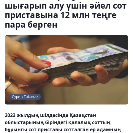
шығарып алу үшін әйел сот
приставына 12 млн теңге
пара берген
Сурет: Zakon.kz
2023 жылдың шілдесінде Қазақстан
облыстарының біріндегі қалалық соттың
бұрынғы сот приставы сотталған ер адамның