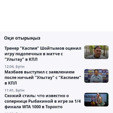
Оқи отырыңыз
Тренер "Каспия" Шойтымов оценил
игру подопечных в матче с
"Улытау" в КПЛ
12:04, Бүгін
Мазбаев выступил с заявлением
после ничьей "Улытау" с "Каспием"
в КПЛ
11:41, Бүгін
Схожий стиль: что известно о
сопернице Рыбакиной в игре за 1/4
финала WTA 1000 в Торонто