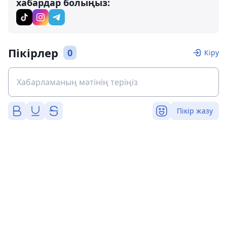
хабардар болыңыз:
Пікірлер
0
Кіру
Пікір жазу