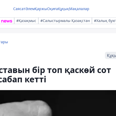
Саясат
Әлем
Қаржы
Оқиға
Құқық
Мақалалар
#Қазақмыс
#Салыстырмалы Қазақстан
#Халық бухг
тары
Құқ
тавын бір топ қаскөй сот
абап кетті