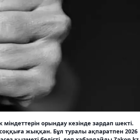
 міндеттерін орындау кезінде зардап шекті.
 соққыға жыққан. Бұл туралы ақпаратпен 2026
өз қызметі бөлісті, деп хабарлайды Zakon.kz