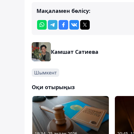
Мақаламен бөлісу:
Камшат Сатиева
Шымкент
Оқи отырыңыз
19:34, 25 ақпан 2026
20:45, 