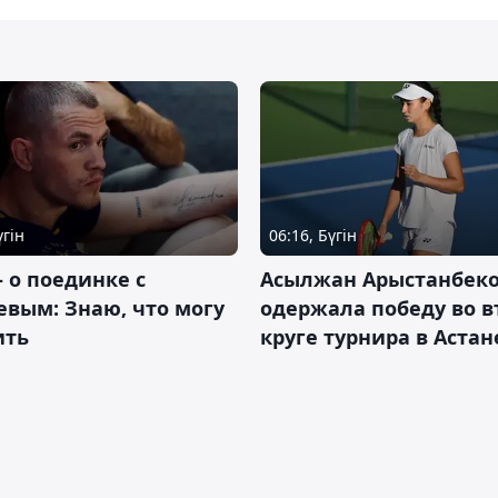
үгін
06:16, Бүгін
– о поединке с
Асылжан Арыстанбек
вым: Знаю, что могу
одержала победу во 
ить
круге турнира в Астан