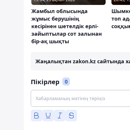
Жамбыл облысында
Шымке
жұмыс берушінің
топ ад
кесірінен шетелдік ерлі-
соққы
зайыптылар сот залынан
бір-ақ шықты
Жаңалықтан zakon.kz сайтында х
Пікірлер
0