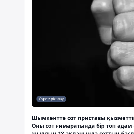
Сурет: pixabay
Шымкентте сот приставы қызметтік
Оны сот ғимаратында бір топ адам
жылдың 18 ақпанында соттың баспас