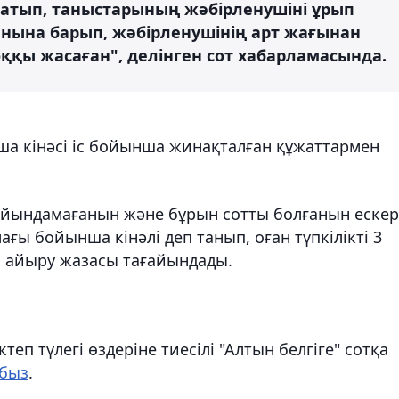
жатып, таныстарының жәбірленушіні ұрып
нына барып, жәбірленушінің арт жағынан
ққы жасаған", делінген сот хабарламасында.
а кінәсі іс бойынша жинақталған құжаттармен
мойындамағанын және бұрын сотты болғанын ескер
мағы бойынша кінәлі деп танып, оған түпкілікті 3
н айыру жазасы тағайындады.
еп түлегі өздеріне тиесілі "Алтын белгіге" сотқа
быз
.