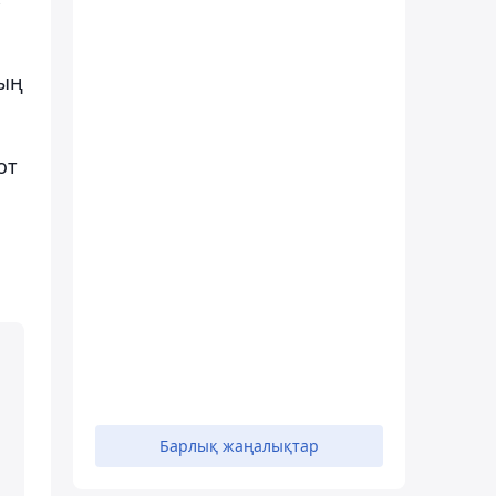
ның
от
п
Барлық жаңалықтар