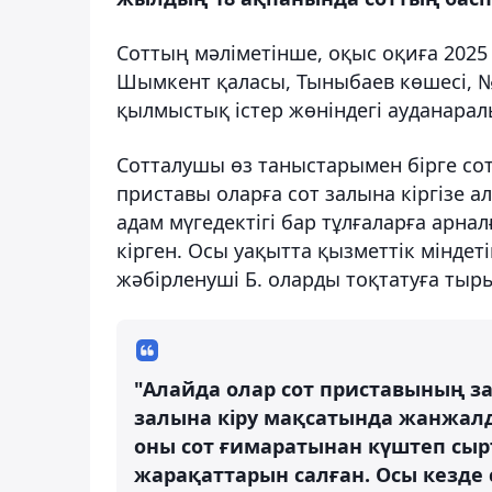
Соттың мәліметінше, оқыс оқиға 2025
Шымкент қаласы, Тыныбаев көшесі,
қылмыстық істер жөніндегі ауданара
Сотталушы өз таныстарымен бірге сот
приставы оларға сот залына кіргізе а
адам мүгедектігі бар тұлғаларға арна
кірген. Осы уақытта қызметтік міндеті
жәбірленуші Б. оларды тоқтатуға тыр
"Алайда олар сот приставының за
залына кіру мақсатында жанжалд
оны сот ғимаратынан күштеп сыр
жарақаттарын салған. Осы кезде 