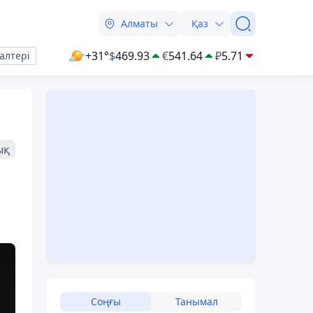
Алматы
Қаз
+31°
$
469.93
€
541.64
₽
5.71
алтері
ық
Соңғы
Танымал