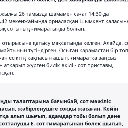
 жылғы 26 тамызда шамамен сағат 14:30-да
 №42 мекенжайында орналасқан Шымкент қаласы
лық сотының ғимаратында болған.
 отырысына қатысу мақсатында келген. Алайда, с
лмайтынын түсіндірген. Осыған қарамастан бір то
лған есіктің қақпасын ашып, ғимаратқа заңсыз
н атқарып жүрген билік өкілі - сот приставы,
ысқан.
ңды талаптарына бағынбай, сот мәжіліс
асып, жәбірленушіге соққы жасаған. Кейін
тқа алып шығып, адамдар тобы болып дене
сотталушы Е. сот ғимаратынан бөлек шығып,