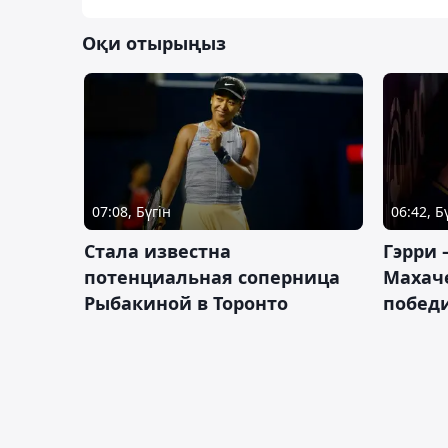
Оқи отырыңыз
07:08, Бүгін
06:42, Б
Cтала известна
Гэрри 
потенциальная соперница
Махаче
Рыбакиной в Торонто
побед