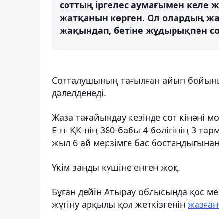
соттың іргелес аумағымен келе 
жатқанын көрген. Ол олардың жа
жақындап, бетіне жұдырықпен со
Сотталушының тағылған айып бойынш
дәлелденеді.
Жаза тағайындау кезінде сот кінәні 
Е-ні ҚК-нің 380-бабы 4-бөлігінің 3-тар
жыл 6 ай мерзімге бас бостандығына
Үкім заңды күшіне енген жоқ.
Бұған дейін Атырау облысында қос мект
жүгіну арқылы қол жеткізгенін
жазған