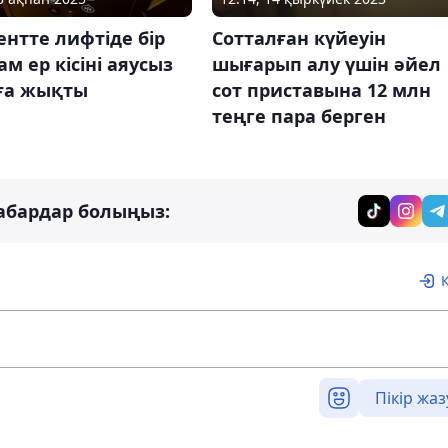
нтте лифтіде бір
Сотталған күйеуін
ам ер кісіні аяусыз
шығарып алу үшін әйел
ға жықты
сот приставына 12 млн
теңге пара берген
абардар болыңыз:
Пікір жаз