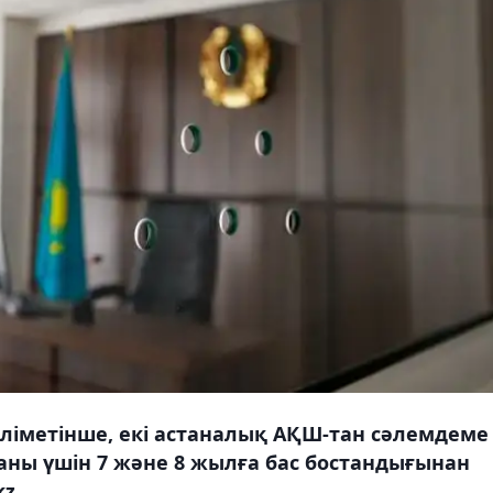
әліметінше, екі астаналық АҚШ-тан сәлемдеме
ғаны үшін 7 және 8 жылға бас бостандығынан
z.