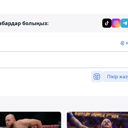
абардар болыңыз:
Пікір жаз