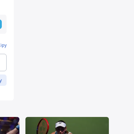
Кіру
у