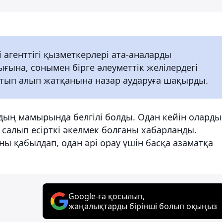
агенттігі қызметкерлері ата-аналарды
ғына, сонымен бірге әлеуметтік желілердегі
атып алып жатқанына назар аударуға шақырды.
ың мамырында белгілі болды. Одан кейін олард
алып есірткі әкелмек болғаны хабарланды.
ы қабылдап, одан әрі орау үшін басқа азаматқа
Google-ға қосылып,
жаңалықтарды бірінші болып оқыңыз