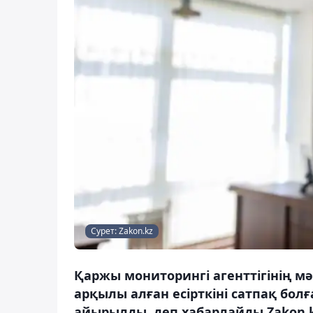
Сурет: Zakon.kz
Қаржы мониторингі агенттігінің м
арқылы алған есірткіні сатпақ бол
айырылды, деп хабарлайды Zakon.k