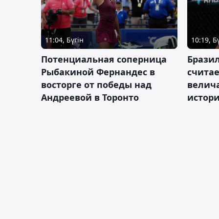
11:04, Бүгін
10:19, Б
Потенциальная соперница
Бразил
Рыбакиной Фернандес в
счита
восторге от победы над
велич
Андреевой в Торонто
истор