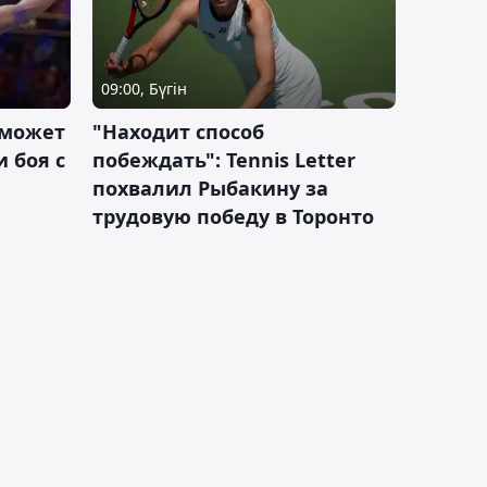
09:00, Бүгін
 может
"Находит способ
 боя с
побеждать": Tennis Letter
похвалил Рыбакину за
трудовую победу в Торонто