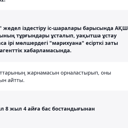
" жедел іздестіру іс-шаралары барысында АҚШ
асының тұрғындары ұсталып, уақытша ұстау
а ірі мөлшердегі "марихуана" есірткі заты
н агенттік хабарламасында.
 заттарының жарнамасын орналастырып, оны
ын айтты.
жыл 8 жыл 4 айға бас бостандығынан