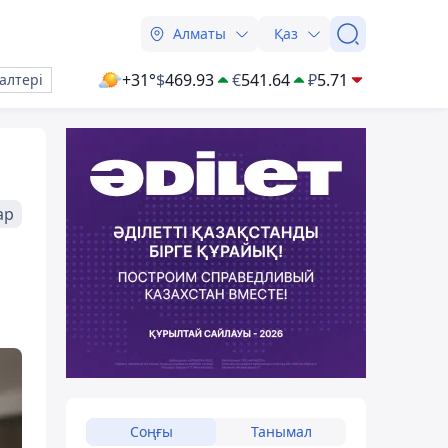
Алматы
Қаз
+31°
$
469.93
€
541.64
₽
5.71
алтері
ар
Соңғы
Танымал