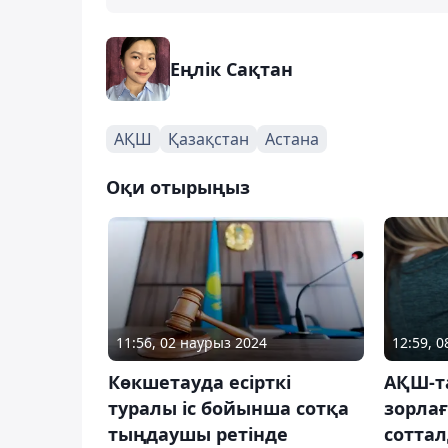
Еңлік Сақтан
АҚШ
Қазақстан
Астана
Оқи отырыңыз
11:56, 02 наурыз 2024
12:59, 
Көкшетауда есірткі
АҚШ-т
туралы іс бойынша сотқа
зорлағ
тыңдаушы ретінде
сотта