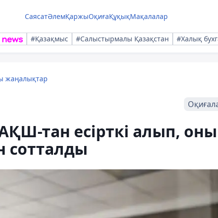
Саясат
Әлем
Қаржы
Оқиға
Құқық
Мақалалар
#Қазақмыс
#Салыстырмалы Қазақстан
#Халық бухг
лы жаңалықтар
Оқиғал
АҚШ-тан есірткі алып, оны
н сотталды