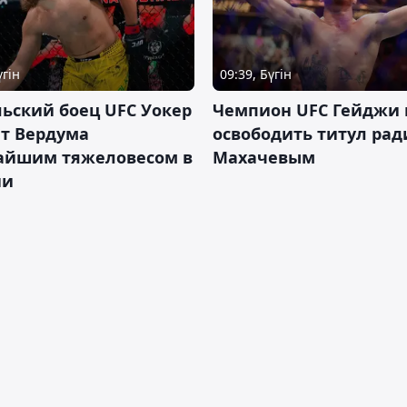
үгін
09:39, Бүгін
ьский боец UFC Уокер
Чемпион UFC Гейджи
ет Вердума
освободить титул ради
айшим тяжеловесом в
Махачевым
ии