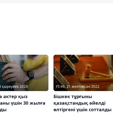
08 қыркүйек 2023
15:49, 21 желтоқсан 2022
а актер қыз
Бішкек тұрғыны
аны үшін 30 жылға
қазақстандық әйелді
лды
өлтіргені үшін сотталды