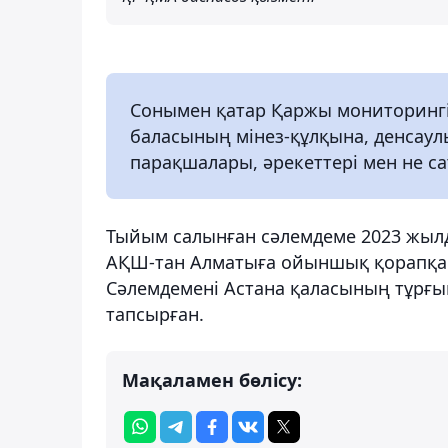
Сонымен қатар Қаржы мониторингі 
баласының мінез-құлқына, денсаулы
парақшалары, әрекеттері мен не с
Тыйым салынған сәлемдеме 2023 жылд
АҚШ-тан Алматыға ойыншық қорапқа с
Сәлемдемені Астана қаласының тұрғын
тапсырған.
Мақаламен бөлісу: