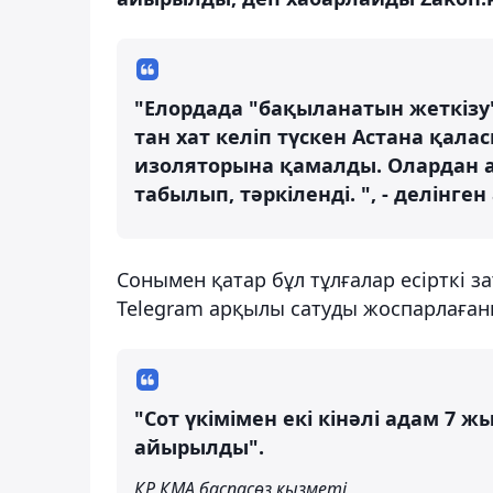
"Елордада "бақыланатын жеткізу
тан хат келіп түскен Астана қал
изоляторына қамалды. Олардан ас
табылып, тәркіленді. ", - делінге
Сонымен қатар бұл тұлғалар есірткі
Telegram арқылы сатуды жоспарлаған
"Сот үкімімен екі кінәлі адам 7 
айырылды".
ҚР ҚМА баспасөз қызметі