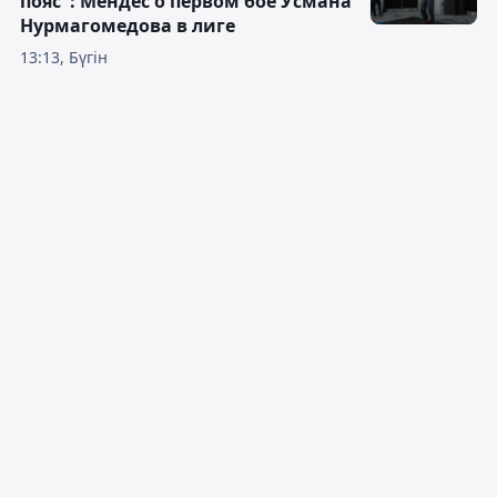
пояс": Мендес о первом бое Усмана
Нурмагомедова в лиге
13:13, Бүгін