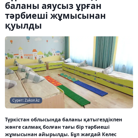
баланы аяусыз ұрған
тәрбиеші жұмысынан
қуылды
Сурет: Zakon.kz
Түркістан облысында баланы қатыгездікпен
жөнге салмақ болған тағы бір тәрбиеші
жұмысынан айырылды. Бұл жағдай Келес