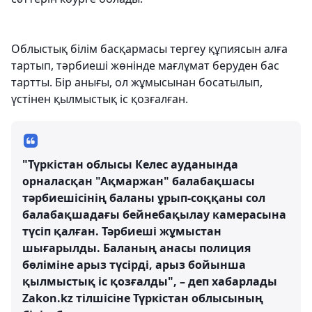
Облыстық білім басқармасы тергеу құпиясын алға
тартып, тәрбиеші жөнінде мағлұмат беруден бас
тартты. Бір анығы, ол жұмысынан босатылып,
үстінен қылмыстық іс қозғалған.
"Түркістан облысы Келес ауданында
орналасқан "Ақмаржан" балабақшасы
тәрбиешісінің баланы ұрып-соққаны сол
балабақшадағы бейнебақылау камерасына
түсіп қалған. Тәрбиеші жұмыстан
шығарылды. Баланың анасы полиция
бөліміне арыз түсірді, арыз бойынша
қылмыстық іс қозғалды", – деп хабарлады
Zakon.kz тілшісіне Түркістан облысының