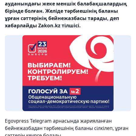
ауданындағы жеке меншік балабақшалардың
бірінде болған. Желіде тәрбиешінің баланы
ұрған сәттерінің бейнежазбасы тарады, деп
хабарлайды Zakon.kz тілшісі.
Еgovpress Telegram арнасында жарияланған
бейнежазбадан тәрбиешінің баланы сілкілеп, ұрған
сәттерін көурге болады.