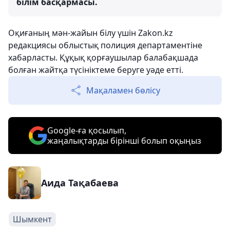
білім басқармасы.
Оқиғаның мән-жайын білу үшін Zakon.kz
редакциясы облыстық полиция департаментіне
хабарласты. Құқық қорғаушылар балабақшада
болған жайтқа түсініктеме беруге уәде етті.
Мақаламен бөлісу
Google-ға қосылып,
жаңалықтарды бірінші болып оқыңыз
Аида Тақабаева
Шымкент