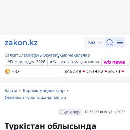
Қаз
Саясат
Әлем
Қаржы
Оқиға
Құқық
Мақалалар
#Референдум-2026
#Қазақстан мақтанышы
+32°
$
467.48
€
539.52
₽
5.73
Басты
Барлық жаңалықтар
Оқиғалар туралы жаңалықтар
Оқиғалар
12:58, 22 қыркүйек 2023
Түркістан облысында