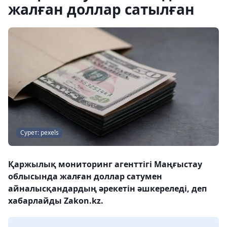
жалған доллар сатылған
Сурет: pexels
Қаржылық мониторинг агенттігі Маңғыстау
облысында жалған доллар сатумен
айналысқандардың әрекетін әшкереледі, деп
хабарлайды Zakon.kz.