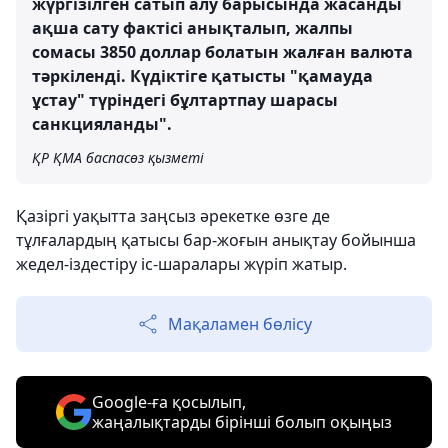
жүргізілген сатып алу барысында жасанды
ақша сату фактісі анықталып, жалпы
сомасы 3850 доллар болатын жалған валюта
тәркіленді. Күдіктіге қатысты "қамауда
ұстау" түріндегі бұлтартпау шарасы
санкцияланды".
ҚР ҚМА баспасөз қызметі
Қазіргі уақытта заңсыз әрекетке өзге де
тұлғалардың қатысы бар-жоғын анықтау бойынша
жедел-іздестіру іс-шаралары жүріп жатыр.
Мақаламен бөлісу
Google-ға қосылып,
жаңалықтарды бірінші болып оқыңыз