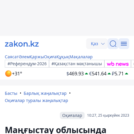
Қаз
Саясат
Әлем
Қаржы
Оқиға
Құқық
Мақалалар
#Референдум-2026
#Қазақстан мақтанышы
+31°
$
469.93
€
541.64
₽
5.71
Басты
Барлық жаңалықтар
Оқиғалар туралы жаңалықтар
Оқиғалар
10:27, 25 қыркүйек 2023
Маңғыстау облысында