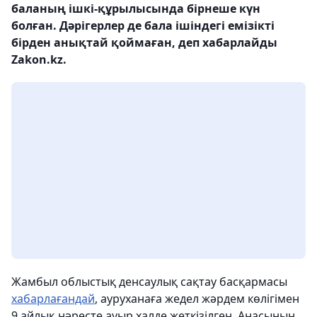
баланың ішкі-құрылысында бірнеше күн
болған. Дәрігерлер де бала ішіндегі емізікті
бірден анықтай қоймаған, деп хабарлайды
Zakon.kz.
Жамбыл облыстық денсаулық сақтау басқармасы
хабарлағандай
, ауруханаға жедел жәрдем көлігімен
9 айлық нәресте ауыр халде жеткізілген. Анасының