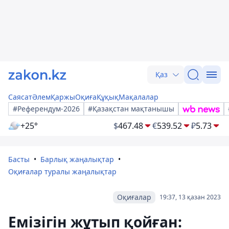
Қаз
Саясат
Әлем
Қаржы
Оқиға
Құқық
Мақалалар
#Референдум-2026
#Қазақстан мақтанышы
+25°
$
467.48
€
539.52
₽
5.73
Басты
Барлық жаңалықтар
Оқиғалар туралы жаңалықтар
Оқиғалар
19:37, 13 қазан 2023
Емізігін жұтып қойған: