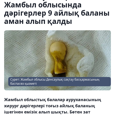
Жамбыл облысында
дәрігерлер 9 айлық баланы
аман алып қалды
Сурет: Жамбыл облысы Денсаулық сақтау басқармасының
баспасөз қызметі
Жамбыл облыстық балалар ауруханасының
хирург дәрігерлері тоғыз айлық баланың
ішегінен емізік алып шықты. Бөтен зат