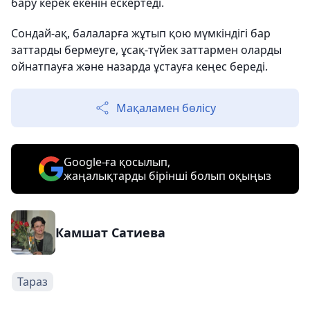
бару керек екенін ескертеді.
Сондай-ақ, балаларға жұтып қою мүмкіндігі бар
заттарды бермеуге, ұсақ-түйек заттармен оларды
ойнатпауға және назарда ұстауға кеңес береді.
Мақаламен бөлісу
Google-ға қосылып,
жаңалықтарды бірінші болып оқыңыз
Камшат Сатиева
Тараз