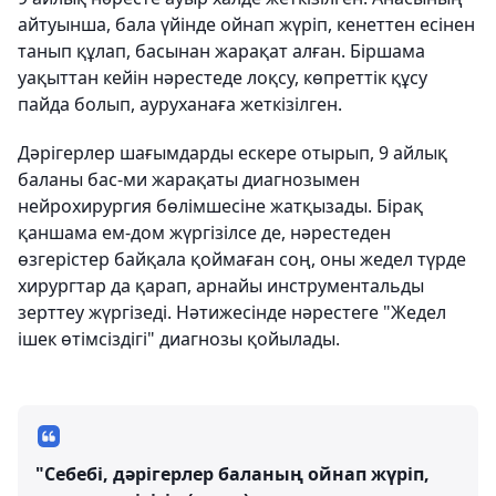
айтуынша, бала үйінде ойнап жүріп, кенеттен есінен
танып құлап, басынан жарақат алған. Біршама
уақыттан кейін нәрестеде лоқсу, көпреттік құсу
пайда болып, ауруханаға жеткізілген.
Дәрігерлер шағымдарды ескере отырып, 9 айлық
баланы бас-ми жарақаты диагнозымен
нейрохирургия бөлімшесіне жатқызады. Бірақ
қаншама ем-дом жүргізілсе де, нәрестеден
өзгерістер байқала қоймаған соң, оны жедел түрде
хирургтар да қарап, арнайы инструментальды
зерттеу жүргізеді. Нәтижесінде нәрестеге "Жедел
ішек өтімсіздігі" диагнозы қойылады.
"Себебі, дәрігерлер баланың ойнап жүріп,