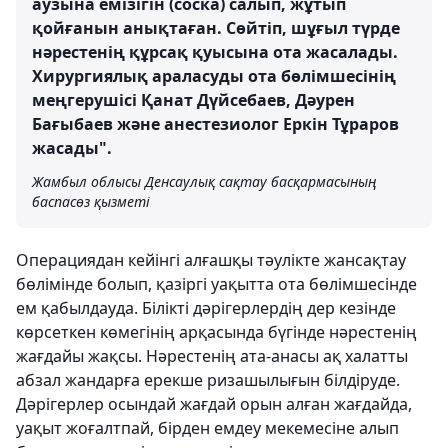
аузына емізігін (соска) салып, жұтып
қойғанын анықтаған. Сөйтіп, шұғыл түрде
нәрестенің құрсақ қуысына ота жасалады.
Хирургиялық араласуды ота бөлімшесінің
меңгерушісі Қанат Дүйсебаев, Дәурен
Бағыбаев және анестезиолог Еркін Тұраров
жасады".
Жамбыл облысы Денсаулық сақтау басқармасының
баспасөз қызметі
Операциядан кейінгі алғашқы тәулікте жансақтау
бөлімінде болып, қазіргі уақытта ота бөлімшесінде
ем қабылдауда. Білікті дәрігерлердің дер кезінде
көрсеткен көмегінің арқасында бүгінде нәрестенің
жағдайы жақсы. Нәрестенің ата-анасы ақ халатты
абзал жандарға ерекше ризашылығын білдіруде.
Дәрігерлер осындай жағдай орын алған жағдайда,
уақыт жоғалтпай, бірден емдеу мекемесіне алып