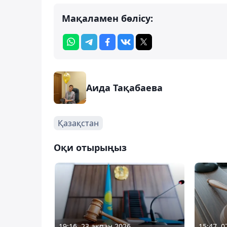
Мақаламен бөлісу:
Аида Тақабаева
Қазақстан
Оқи отырыңыз
19:16, 23 ақпан 2026
15:47, 