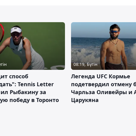
үгін
08:19, Бүгін
ит способ
Легенда UFC Кормье
ать": Tennis Letter
подетвердил отмену 
лил Рыбакину за
Чарльза Оливейры и 
ую победу в Торонто
Царукяна