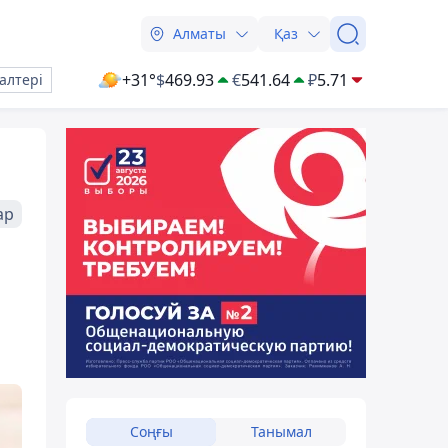
Алматы
Қаз
+31°
$
469.93
€
541.64
₽
5.71
алтері
ар
Соңғы
Танымал