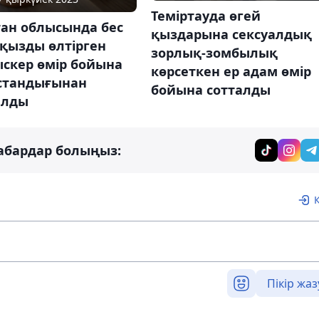
Теміртауда өгей
тан облысында бес
қыздарына сексуалдық
қызды өлтірген
зорлық-зомбылық
скер өмір бойына
көрсеткен ер адам өмір
остандығынан
бойына сотталды
ылды
абардар болыңыз:
Пікір жаз