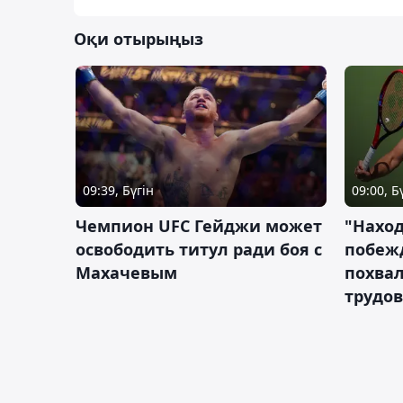
Оқи отырыңыз
09:39, Бүгін
09:00, Б
Чемпион UFC Гейджи может
"Наход
освободить титул ради боя с
побежд
Махачевым
похва
трудов