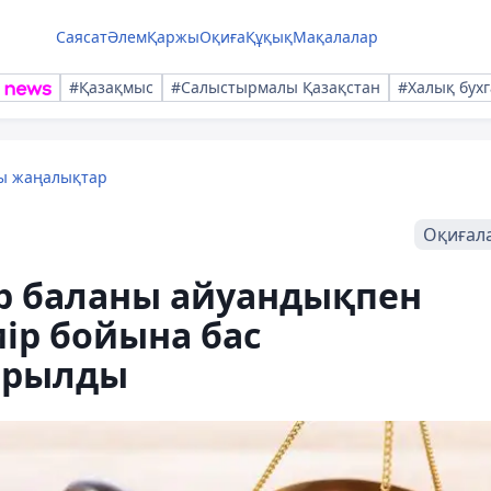
Саясат
Әлем
Қаржы
Оқиға
Құқық
Мақалалар
#Қазақмыс
#Салыстырмалы Қазақстан
#Халық бухг
лы жаңалықтар
Оқиғал
ар баланы айуандықпен
мір бойына бас
ырылды