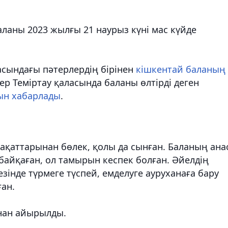
аны 2023 жылғы 21 наурыз күні мас күйде
асындағы пәтерлердің бірінен
кішкентай баланың
ер Теміртау қаласында баланы өлтірді деген
нын хабарлады
.
қаттарынан бөлек, қолы да сынған. Баланың ана
н байқаған, ол тамырын кеспек болған. Әйелдің
езінде түрмеге түспей, емделуге ауруханаға бару
ған.
нан айырылды.