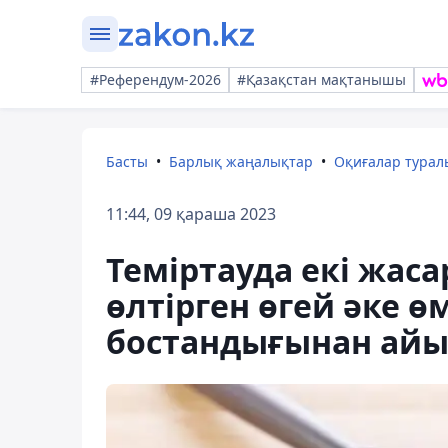
#Референдум-2026
#Қазақстан мақтанышы
Басты
Барлық жаңалықтар
Оқиғалар тура
11:44, 09 қараша 2023
Теміртауда екі жас
өлтірген өгей әке ө
бостандығынан ай