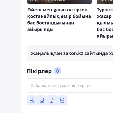
Әйелі мен ұлын өлтірген
Түркіс
қостанайлық өмір бойына
жасар 
бас бостандығынан
қылмы
айырылды
бас б
айыр
Жаңалықтан zakon.kz сайтында х
Пікірлер
0