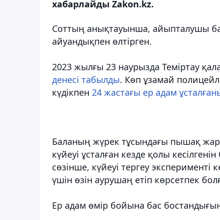
хабарлайды Zakon.kz.
Соттың анықтауынша, айыпталушы бал
айуандықпен өлтірген.
2023 жылғы 23 наурызда Теміртау қал
денесі табылды
. Көп ұзамай полицейл
күдікпен
24 жастағы ер адам ұсталға
Баланың жүрек тұсындағы пышақ жара
күйеуі ұсталған кезде қолы кесілгені
сөзінше, күйеуі тергеу эксперименті к
үшін өзін аурушаң етіп көрсетпек бол
Ер адам өмір бойына бас бостандығы