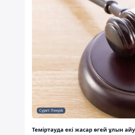
Сурет: freepik
Теміртауда екі жасар өгей ұлын ай