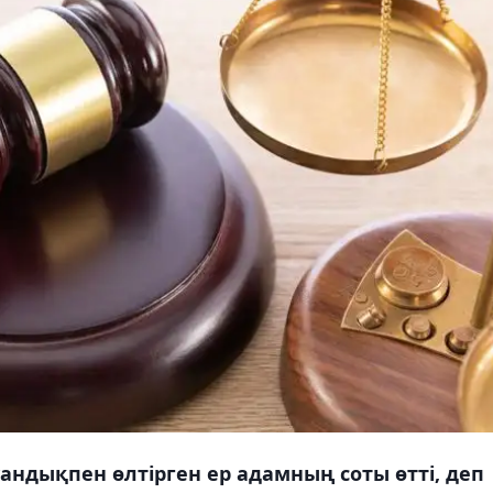
уандықпен өлтірген ер адамның соты өтті, деп