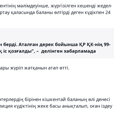
тінің мәлімдеуінше, жүргізілген кешенді жедел-
ртау қаласында баланы өлтірді деген күдікпен 24
 берді. Аталған дерек бойынша ҚР ҚК-нің 99-
қ іс қозғалды", – делінген хабарламада
дары жүріп жатқанын атап өтті.
терлердің бірінен кішкентай баланың өлі денесі
лиция күдіктінің жеке басы анықталып, оған іздеу