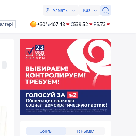
Алматы
Қаз
+30°
$
467.48
€
539.52
₽
5.73
алтері
Соңғы
Танымал