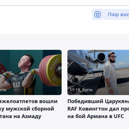
Пікір жаз
үгін
11:18, Бүгін
тяжелоатлетов вошли
Победивший Царукян
ку мужской сборной
RAF Ковингтон дал пр
тана на Азиаду
на бой Армана в UFC