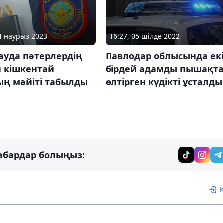
24 наурыз 2023
16:27, 05 шілде 2022
ауда пәтерлердің
Павлодар облысында ек
н кішкентай
бірдей адамды пышақт
ың мәйіті табылды
өлтірген күдікті ұсталды
абардар болыңыз: