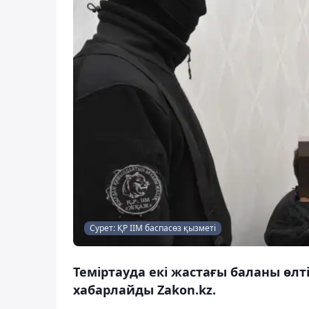
Сурет: ҚР ІІМ баспасөз қызметі
Теміртауда екі жастағы баланы өлті
хабарлайды Zakon.kz.