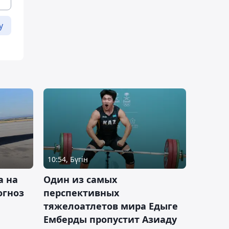
у
10:54, Бүгін
а на
Один из самых
огноз
перспективных
тяжелоатлетов мира Едыге
Емберды пропустит Азиаду