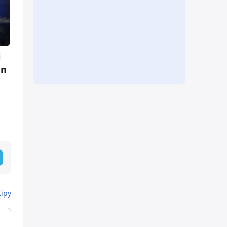
і
ап
Кіру