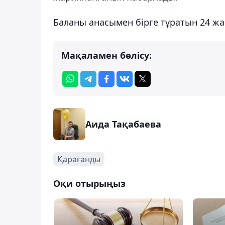
Баланы анасымен бірге тұратын 24 жаст
Мақаламен бөлісу:
Аида Тақабаева
Қарағанды
Оқи отырыңыз