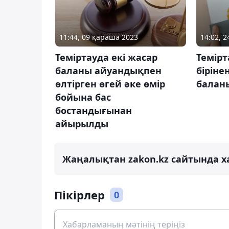
11:44, 09 қараша 2023
14:02, 
Теміртауда екі жасар
Темірт
баланы айуандықпен
біріне
өлтірген өгей әке өмір
балан
бойына бас
бостандығынан
айырылды
Жаңалықтан zakon.kz сайтында х
Пікірлер
0