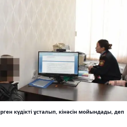
рген күдікті ұсталып, кінәсін мойындады, деп