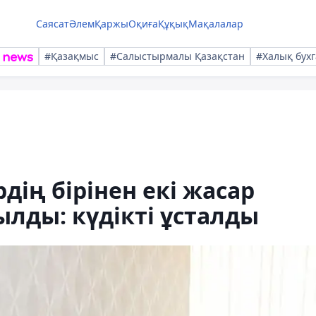
Саясат
Әлем
Қаржы
Оқиға
Құқық
Мақалалар
#Қазақмыс
#Салыстырмалы Қазақстан
#Халық бухг
дің бірінен екі жасар
ылды: күдікті ұсталды