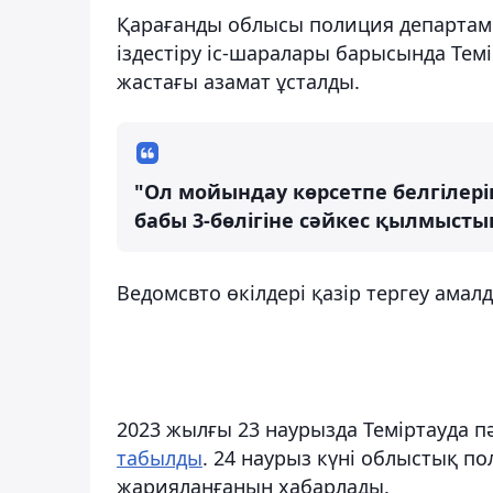
Қарағанды облысы полиция департамен
іздестіру іс-шаралары барысында Темі
жастағы азамат ұсталды.
"Ол мойындау көрсетпе белгілерін
бабы 3-бөлігіне сәйкес қылмысты
Ведомсвто өкілдері қазір тергеу амал
2023 жылғы 23 наурызда Теміртауда пә
табылды
. 24 наурыз күні облыстық по
жарияланғанын хабарлады.