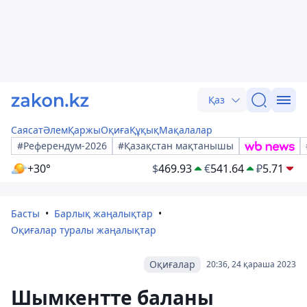
Қаз
Саясат
Әлем
Қаржы
Оқиға
Құқық
Мақалалар
#Референдум-2026
#Қазақстан мақтанышы
+30°
$
469.93
€
541.64
₽
5.71
Басты
Барлық жаңалықтар
Оқиғалар туралы жаңалықтар
Оқиғалар
20:36, 24 қараша 2023
Шымкентте баланы