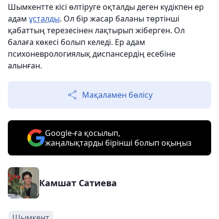
Шымкентте кісі өлтіруге оқталды деген күдікпен ер
адам
ұсталды
. Ол бір жасар баланы төртінші
қабаттың терезесінен лақтырып жіберген. Ол
балаға көкесі болып келеді. Ер адам
психоневрологиялық диспансердің есебіне
алынған.
Мақаламен бөлісу
Google-ға қосылып,
жаңалықтарды бірінші болып оқыңыз
Камшат Сатиева
Шымкент