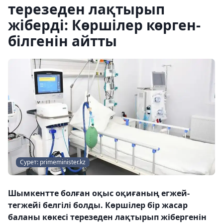
терезеден лақтырып
жіберді: Көршілер көрген-
білгенін айтты
Сурет: primeminister.kz
Шымкентте болған оқыс оқиғаның егжей-
тегжейі белгілі болды. Көршілер бір жасар
баланы көкесі терезеден лақтырып жібергенін