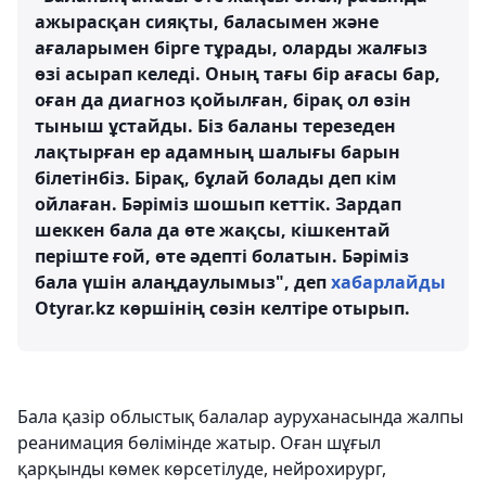
ажырасқан сияқты, баласымен және
ағаларымен бірге тұрады, оларды жалғыз
өзі асырап келеді. Оның тағы бір ағасы бар,
оған да диагноз қойылған, бірақ ол өзін
тыныш ұстайды. Біз баланы терезеден
лақтырған ер адамның шалығы барын
білетінбіз. Бірақ, бұлай болады деп кім
ойлаған. Бәріміз шошып кеттік. Зардап
шеккен бала да өте жақсы, кішкентай
періште ғой, өте әдепті болатын. Бәріміз
бала үшін алаңдаулымыз", деп
хабарлайды
Otyrar.kz көршінің сөзін келтіре отырып.
Бала қазір облыстық балалар ауруханасында жалпы
реанимация бөлімінде жатыр. Оған шұғыл
қарқынды көмек көрсетілуде, нейрохирург,