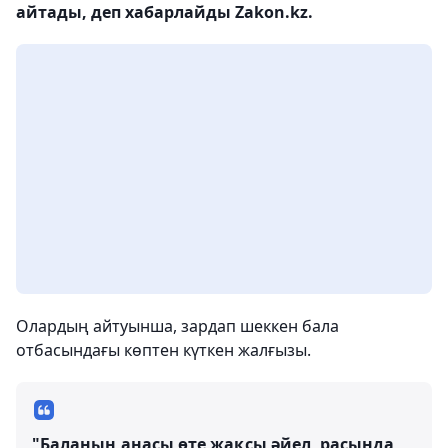
айтады, деп хабарлайды Zakon.kz.
Олардың айтуынша, зардап шеккен бала
отбасындағы көптен күткен жалғызы.
"Баланың анасы өте жақсы әйел, расында