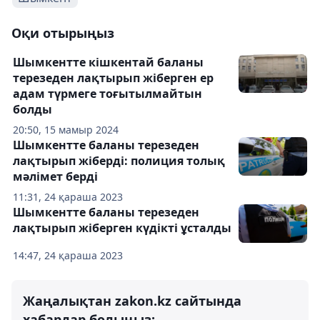
Оқи отырыңыз
Шымкентте кішкентай баланы
терезеден лақтырып жіберген ер
адам түрмеге тоғытылмайтын
болды
20:50, 15 мамыр 2024
Шымкентте баланы терезеден
лақтырып жіберді: полиция толық
мәлімет берді
11:31, 24 қараша 2023
Шымкентте баланы терезеден
лақтырып жіберген күдікті ұсталды
14:47, 24 қараша 2023
Жаңалықтан zakon.kz сайтында
хабардар болыңыз: