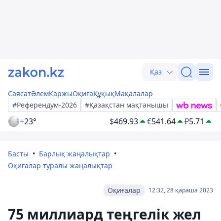
Қаз
Саясат
Әлем
Қаржы
Оқиға
Құқық
Мақалалар
#Референдум-2026
#Қазақстан мақтанышы
+23°
$
469.93
€
541.64
₽
5.71
Басты
Барлық жаңалықтар
Оқиғалар туралы жаңалықтар
Оқиғалар
12:32, 28 қараша 2023
75 миллиард теңгелік жел