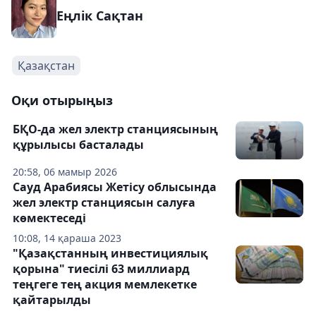
Еңлік Сақтан
Қазақстан
Оқи отырыңыз
БҚО-да жел электр станциясының
құрылысы басталады
20:58, 06 мамыр 2026
Сауд Арабиясы Жетісу облысында
жел электр станциясын салуға
көмектеседі
10:08, 14 қараша 2023
"Қазақстанның инвестициялық
қорына" тиесілі 63 миллиард
теңгеге тең акция мемлекетке
қайтарылды