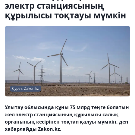
электр станциясының
құрылысы тоқтауы мүмкін
Сурет: Zakon.kz
Ұлытау облысында құны 75 млрд теңге болатын
жел электр станциясының құрылысы салық
органының кесірінен тоқтап қалуы мүмкін, деп
хабарлайды Zakon.kz.