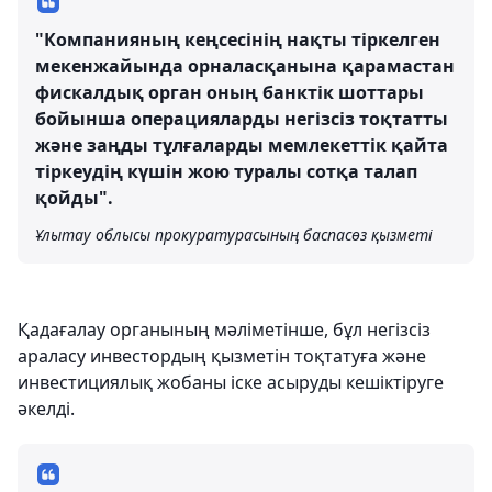
"Компанияның кеңсесінің нақты тіркелген
мекенжайында орналасқанына қарамастан
фискалдық орган оның банктік шоттары
бойынша операцияларды негізсіз тоқтатты
және заңды тұлғаларды мемлекеттік қайта
тіркеудің күшін жою туралы сотқа талап
қойды".
Ұлытау облысы прокуратурасының баспасөз қызметі
Қадағалау органының мәліметінше, бұл негізсіз
араласу инвестордың қызметін тоқтатуға және
инвестициялық жобаны іске асыруды кешіктіруге
әкелді.