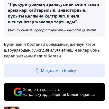
"Прокуратураның араласуынан кейін талап-
арыз кері қайтарылып, инвестордың
құқығы қалпына келтіріліп, кінәлі
шенеуніктер жауапқа тартылды".
Ұлытау облысы прокуратурасының баспасөз қызметі
Бұған дейін Қостанай облысының шенеуніктері
шаруалардың субсидия алуға өтінішін айлар бойы
қарап жатқаны белгілі болған.
Мақаламен бөлісу
Google-ға қосылып,
жаңалықтарды бірінші болып оқыңыз