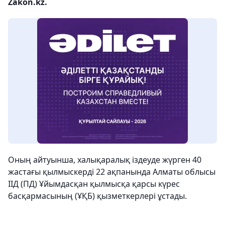
Zakon.kz.
Оның айтуынша, халықаралық іздеуде жүрген 40
жастағы қылмыскерді 22 ақпанында Алматы облысы
ІІД (ПД) Ұйымдасқан қылмысқа қарсы күрес
басқармасының (ҰҚБ) қызметкерлері ұстады.