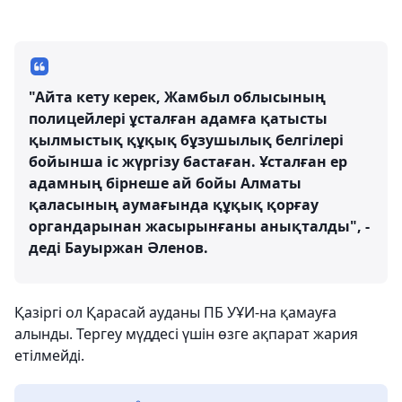
"Айта кету керек, Жамбыл облысының
полицейлері ұсталған адамға қатысты
қылмыстық құқық бұзушылық белгілері
бойынша іс жүргізу бастаған. Ұсталған ер
адамның бірнеше ай бойы Алматы
қаласының аумағында құқық қорғау
органдарынан жасырынғаны анықталды", -
деді Бауыржан Әленов.
Қазіргі ол Қарасай ауданы ПБ УҰИ-на қамауға
алынды. Тергеу мүддесі үшін өзге ақпарат жария
етілмейді.