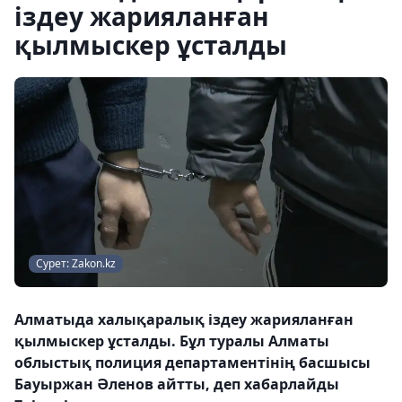
іздеу жарияланған
қылмыскер ұсталды
Сурет: Zakon.kz
Алматыда халықаралық іздеу жарияланған
қылмыскер ұсталды. Бұл туралы Алматы
облыстық полиция департаментінің басшысы
Бауыржан Әленов айтты, деп хабарлайды