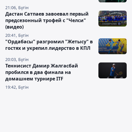
21:06, Бүгін
Дастан Сатпаев завоевал первый
предсезонный трофей с "Челси"
(видео)
20:41, Бүгін
"Ордабасы" разгромил "Жетысу" в
гостях и укрепил лидерство в КПЛ
20:03, Бүгін
Теннисист Дамир Жалгасбай
пробился в два финала на
домашнем турнире ITF
19:42, Бүгін