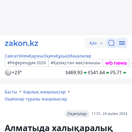
Қаз
Саясат
Әлем
Қаржы
Оқиға
Құқық
Мақалалар
#Референдум-2026
#Қазақстан мақтанышы
+23°
$
469.93
€
541.64
₽
5.71
Басты
Барлық жаңалықтар
Оқиғалар туралы жаңалықтар
Оқиғалар
11:51, 24 ақпан 2024
Алматыда халықаралық