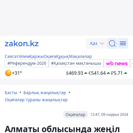
Қаз
Саясат
Әлем
Қаржы
Оқиға
Құқық
Мақалалар
#Референдум-2026
#Қазақстан мақтанышы
+31°
$
469.93
€
541.64
₽
5.71
Басты
Барлық жаңалықтар
Оқиғалар туралы жаңалықтар
Оқиғалар
12:47, 09 наурыз 2024
Алматы облысында жеңіл