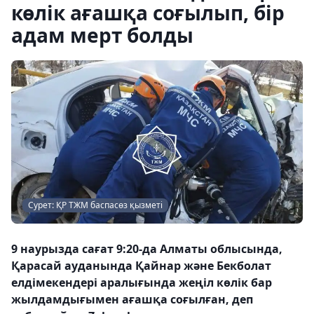
көлік ағашқа соғылып, бір
адам мерт болды
Сурет: ҚР ТЖМ баспасөз қызметі
9 наурызда сағат 9:20-да Алматы облысында,
Қарасай ауданында Қайнар және Бекболат
елдімекендері аралығында жеңіл көлік бар
жылдамдығымен ағашқа соғылған, деп