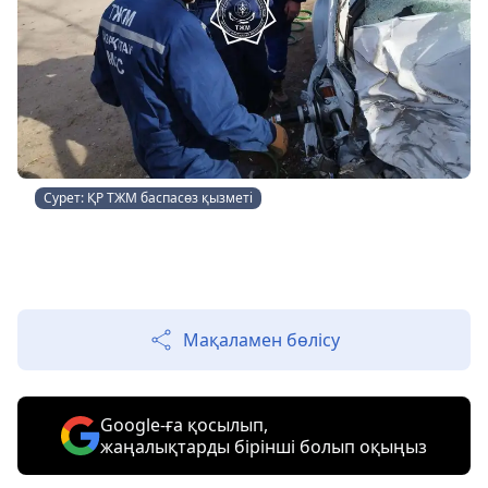
Сурет: ҚР ТЖМ баспасөз қызметі
Мақаламен бөлісу
Google-ға қосылып,
жаңалықтарды бірінші болып оқыңыз