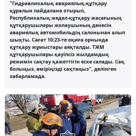
"Гидравликалық авариялық-құтқару
құралын пайдалана отырып,
Республикалық жедел-құтқару жасағының
құтқарушылары жолаушының денесін
авариялық автомобильдің салонынан алып
шықты. Сағат 10:23-те оқиға орнында
құтқару жұмыстары аяқталды. ТЖМ
құтқарушылары қауіпсіз жылдамдық
режимін сақтау қажеттігін еске салады. Сақ
болыңыз, өміріңізді сақтаңыз", делінген
хабарламада.