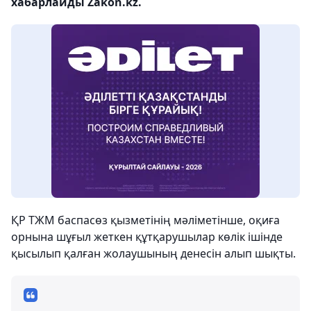
хабарлайды Zakon.kz.
ҚР ТЖМ баспасөз қызметінің мәліметінше, оқиға
орнына шұғыл жеткен құтқарушылар көлік ішінде
қысылып қалған жолаушының денесін алып шықты.