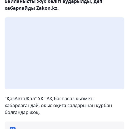
байланысты жүк көлігі аударылды, деп
хабарлайды Zakon.kz.
"ҚазАвтоЖол" ҰК" АҚ баспасөз қызметі
хабарлағандай, оқыс оқиға салдарынан құрбан
болғандар жоқ.