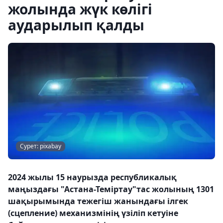
жолында жүк көлігі
аударылып қалды
Сурет: pixabay
2024 жылы 15 наурызда республикалық
маңыздағы "Астана-Теміртау"тас жолының 1301
шақырымында тежегіш жанындағы ілгек
(сцепление) механизмінің үзіліп кетуіне