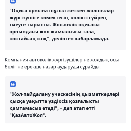
"Оқиға орнына шұғыл жеткен жолшылар
жүргізушіге көмектесіп, көлікті сүйреп,
тиеуге тырысты. Жол-көлік оқиғасы
орнындағы жол жамылғысы таза,
көктайғақ жоқ", делінген хабарламада.
Компания автокөлік жүргізушілеріне жолдың осы
бөлігіне ерекше назар аударуды сұрайды.
"Жол-пайдалану учаскесінің қызметкерлері
қысқа уақытта үздіксіз қозғалысты
қамтамасыз етеді", – деп атап өтті
"ҚазАвтоЖол".