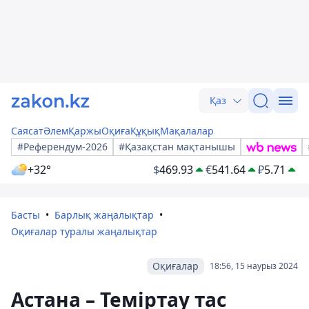
Қаз
Саясат
Әлем
Қаржы
Оқиға
Құқық
Мақалалар
#Референдум-2026
#Қазақстан мақтанышы
+32°
$
469.93
€
541.64
₽
5.71
Басты
Барлық жаңалықтар
Оқиғалар туралы жаңалықтар
Оқиғалар
18:56, 15 наурыз 2024
Астана – Теміртау тас