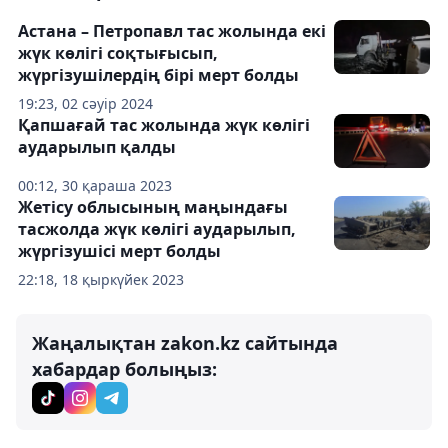
Астана – Петропавл тас жолында екі
жүк көлігі соқтығысып,
жүргізушілердің бірі мерт болды
19:23, 02 сәуір 2024
Қапшағай тас жолында жүк көлігі
аударылып қалды
00:12, 30 қараша 2023
Жетісу облысының маңындағы
тасжолда жүк көлігі аударылып,
жүргізушісі мерт болды
22:18, 18 қыркүйек 2023
Жаңалықтан zakon.kz сайтында
хабардар болыңыз: